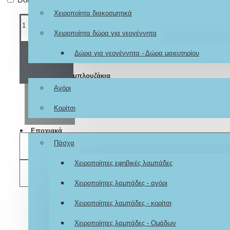
Χειροποίητα διακοσμητικά
Χειροποίητα δώρα για νεογέννητα
Δώρα για νεογέννητα - Δώρα μαιευτηρίου
ΚΑΛΆΘΙ
Ζωγραφιστά μπλουζάκια
Αγόρι
ΑΓΟΡΆ
Κορίτσι
Εποχιακά
Πάσχα
ΕΠΙΘΥΜΗΤΌ
Χειροποίητες εφηβικές λαμπάδες
ΣΎΓΚΡΙΣΗ
Χειροποίητες λαμπάδες - αγόρι
Χειροποίητες λαμπάδες - κορίτσι
Χειροποίητες λαμπάδες - Ομάδων