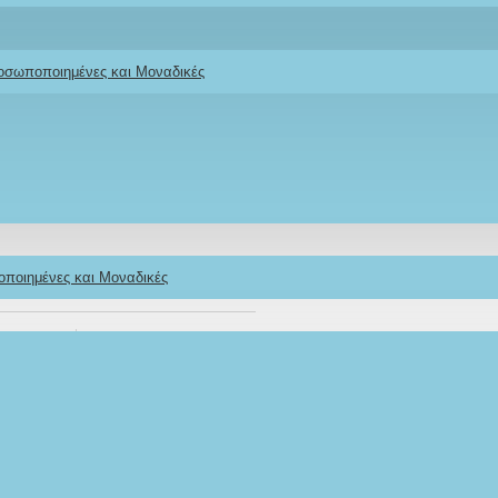
ροσωποποιημένες και Μοναδικές
ε ευχές νονού /
οποιημένες και Μοναδικές
Stock:
IN STOCK
Model:
AKVENN
Ifigeneia Lefkaditi