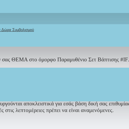
τη ζωγραφική του σετ βάπτισης “Mickey Mouse
με βαλίτ
ορφότερες προσωποποιημένες ευχές της βάπτισης σας.
κά Δώρα Συμβολισμού
 πακέτου Βαπτισης
 σας ΘΕΜΑ στο όμορφο Παραμυθένιο Σετ Βάπτισης #IF.Lef
υλικά… Λεπτομέρεια… επικρατούν σε κάθε 
ούνται αποκλειστικά για εσάς βάση δική σας επιθυμίας 
ς στις λεπτομέρειες πρέπει να είναι αναμενόμενες.