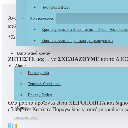
Πασχαλινά Δώρα
Αναμνηστικό καδράκι που αποτυπώνει την χειροποίη
Χριστούγεννα
επιλογής, το οποίο δημιουργούμε για εσάς
με τις ομ
Χριστουγεννιάτικα Χειροποίητα Γούρια – Διαχρονι
*Συνδυάζεται και διαμορφώνεται βάση του ανάλογου
Χριστουγεννιάτικες μπάλες με φωτογραφία
Βαπτιστικά κουτιά
ΖΗΤΗΣΤΕ
μας… να
ΣΧΕΔΙΑΖΟΥΜΕ
και το ΔΙΚΟ
About
Delivery Info
Μοναδικότητα… Υψηλής ποιότητας 
Terms & Conditions
Privacy Policy
Όλα μας τα προϊόντα είναι ΧΕΙΡΟΠΟΙΗΤΑ και δημιουργ
Contact
επιθυμείτε Κατόπιν Παραγγελίας γι αυτό μικροδιαφορέ
0 προϊόν(τα) - 0,00€
0