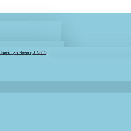
 Πακέτα για Νονούς & Νονές
2610001348