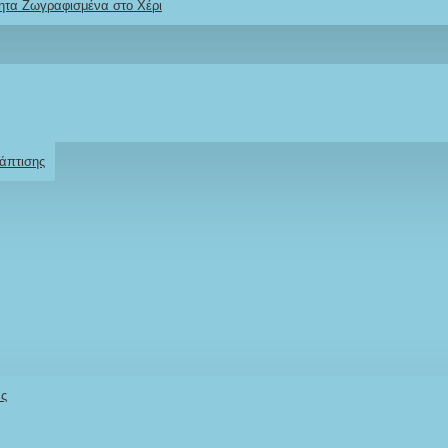
ητα Ζωγραφισμένα στο Χέρι
Ρωτήστε μας
Για το προϊόν
άπτισης
άς