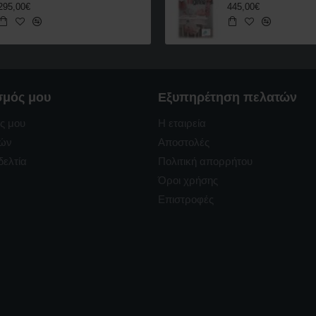
295,00€
445,00€
σμός μου
Εξυπηρέτηση πελατών
ς μου
Η εταιρεία
ρών
Αποστολές
δελτία
Πολιτική απορρήτου
Όροι χρήσης
Επιστροφές