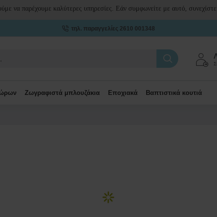
ούμε να παρέχουμε καλύτερες υπηρεσίες. Εάν συμφωνείτε με αυτό, συνεχίστε
τηλ. παραγγελίες 2610 001348
Σ
δώρων
Ζωγραφιστά μπλουζάκια
Εποχιακά
Βαπτιστικά κουτιά