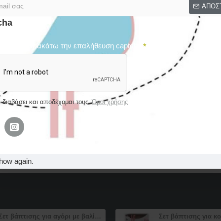
ΑΠΟΣ
cha
ήρωσε παρακάτω την επαλήθευση captcha
Έχω διαβάσει και αποδέχομαι τους
Privacy Policy
ΑΠΟΣ
 διαβάσει και αποδέχομαι τους
Όροι χρήσης
how again.
Σετ βάπτισης για αγόρι με βαλίτσα ζωγραφισμένη σε θέμα τα ταξίδια «World Travel”