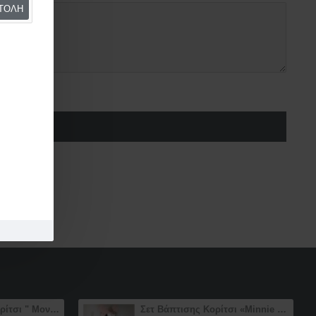
ΤΟΛΉ
ΤΟΛΉ
Σετ βάπτισης για κορίτσι " Μονόκερος / Unicorn" με βαπτιστικό γραφείο ή θέμα επιλογής σας
Σετ Βάπτισης Κορίτσι «Minnie Mouse» με Μεγάλο Μπουντουάρ – Γραφείο