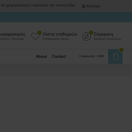
 να χρησιμοποιείτε κανονικά την ιστοσελίδα.
Κλείσιμο
0
0
Λογαριασμός
Λίστα επιθυμιών
Σύγκριση
ύνδεση / Εγγραφή
Επεξεργασία Λίστας
Σύγκριση Προϊόντων
0
About
Contact
0 προϊόν(τα) - 0,00€