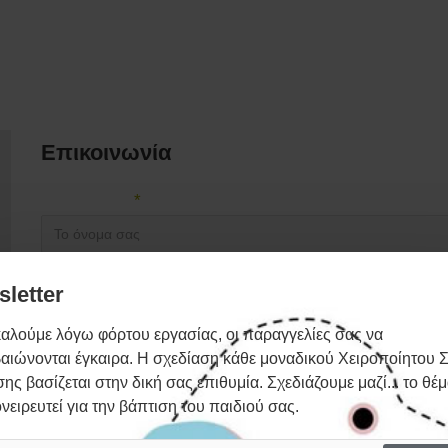
Επικοινωνία
Το όνομα σας
Το email σας
letter
αλούμε λόγω φόρτου εργασίας, οι παραγγελίες σας να
αιώνονται έγκαιρα. Η σχεδίαση κάθε μοναδικού Χειροποίητου Σ
Θέμα
ης βασίζεται στην δική σας επιθυμία. Σχεδιάζουμε μαζί... το θέ
ονειρευτεί για την βάπτιση του παιδιού σας.
Κείμενο