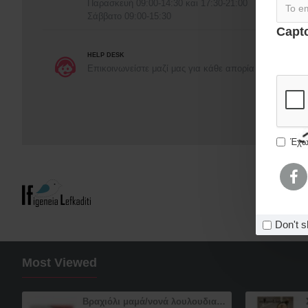
Παρασκευή 09:00-14:30 και 17:30-21:00
Σάββατο 09:00-15:30
Capt
HELP DESK
Συμπλ
Επικοινωνείστε μαζί μας για κάθε απορία
Έχω
Don't s
Most Viewed
Βραχιόλι μαμά/νονά λουλουδια "Φριντα-Frida Kahlo"