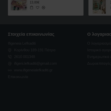
13,00€
Στοιχεία επικοινωνίας
Ο λογαρια
Ifigeneia Lefkaditi
Ο λογαριασμό
Κορίνθου 189-191 Πάτρα
Ιστορικό αγο
2610 001348
Ενημερωτικά 
ifigeni.lefkaditi@gmail.com
Δωροεπιταγές
www.ifigeneialefkaditi.gr
Επικοινωνία