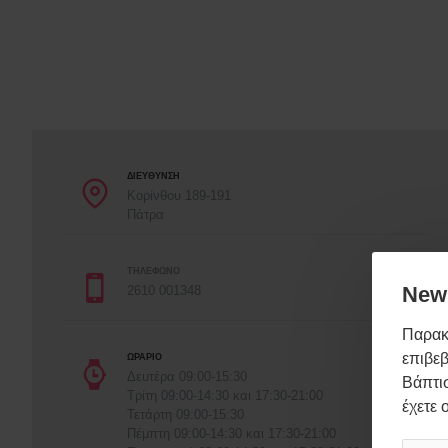
ΔΙΕΎΘΥΝΣΗ
Κορίνθου 189-191
Πάτρα
ΤΗΛΈΦΩΝΟ
News
2610 001348
Παρακ
επιβεβ
ΩΡΆΡΙΟ
Δευτέρα 09:00-15:30
Βάπτισ
Τρίτη 09:00-14:30 και 17:30-21:00
έχετε 
Τετάρτη 09:00-15:30
Πέμπτη 09:00-14:30 και 17:30-21:00