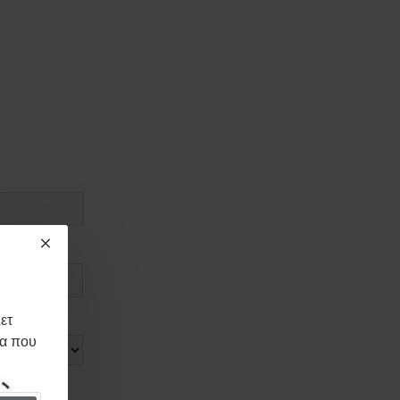
ετ
μα που