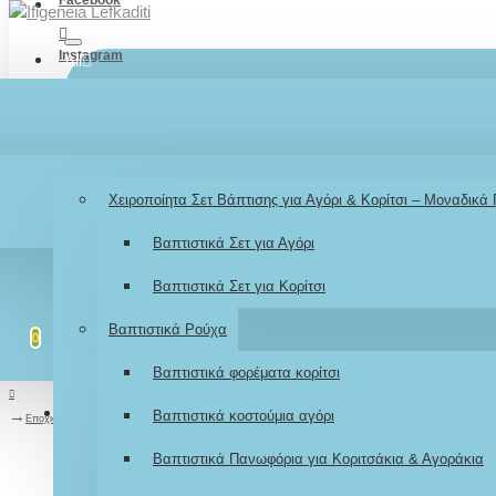
Instagram
All
TikTok
Menu
Λογαριασμός
Σύνδεση / Εγγραφή
Youtube
Βάπτιση
Χειροποίητα Σετ Βάπτισης για Αγόρι & Κορίτσι – Μοναδικά
LOGIN
Βαπτιστικά Σετ για Αγόρι
REGISTER
Βαπτιστικά Σετ για Κορίτσι
Λίστα επιθυμιών
Επεξεργασία Λίστας
Βαπτιστικά Ρούχα
0
0
Βαπτιστικά φορέματα κορίτσι
Σύγκριση
Σύγκριση Προϊόντων
Βαπτιστικά κοστούμια αγόρι
0
Εποχιακά
Βαπτιστικά Πανωφόρια για Κοριτσάκια & Αγοράκια