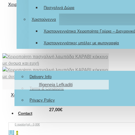
Χειροποίητη πασχαλινή λαμπάδα για κορίτσι
Πασχαλινά Δώρα
ΚΑΡΑΒΙ με όνομα και ευχή
27,00€
Χριστούγεννα
Χριστουγεννιάτικα Χειροποίητα Γούρια – Διαχρονι
Χριστουγεννιάτικες μπάλες με φωτογραφία
Βαπτιστικά κουτιά
About
Delivery Info
Ifigeneia Lefkaditi
Terms & Conditions
Χειροποίητη πασχαλινή λαμπάδα ΚΑΡΑΒΙ
Privacy Policy
κόκκινο με όνομα και ευχή
27,00€
Contact
0 προϊόν(τα) - 0,00€
0