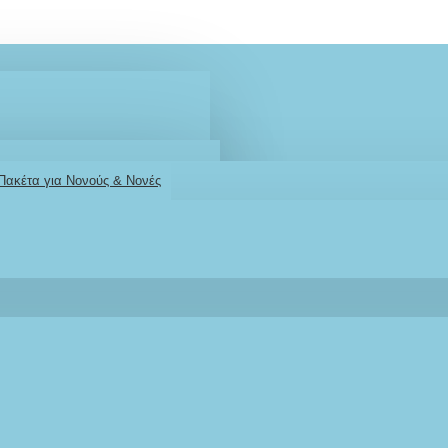
 Πακέτα για Νονούς & Νονές