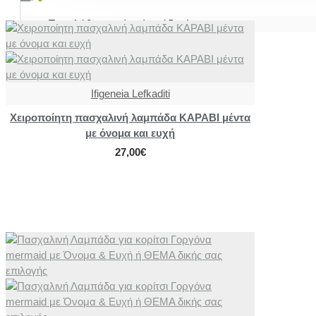
Το καλάθι αγορών είναι άδειο!
Ifigeneia Lefkaditi
Χειροποίητη πασχαλινή λαμπάδα ΚΑΡΑΒΙ μέντα
με όνομα και ευχή
27,00€