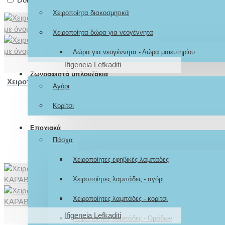
Χειροποίητα διακοσμητικά
Χειροποίητα δώρα για νεογέννητα
Δώρα για νεογέννητα - Δώρα μαιευτηρίου
Ifigeneia Lefkaditi
Ζωγραφιστά μπλουζάκια
Χειροποίητη πασχαλινή λαμπάδα ΚΑΡΑΒΙ λευκό
Αγόρι
με όνομα και ευχή
Κορίτσι
27,00€
Εποχιακά
Πάσχα
Χειροποίητες εφηβικές λαμπάδες
Χειροποίητες λαμπάδες - αγόρι
Χειροποίητες λαμπάδες - κορίτσι
Ifigeneia Lefkaditi
Χειροποίητες λαμπάδες - Ομάδων