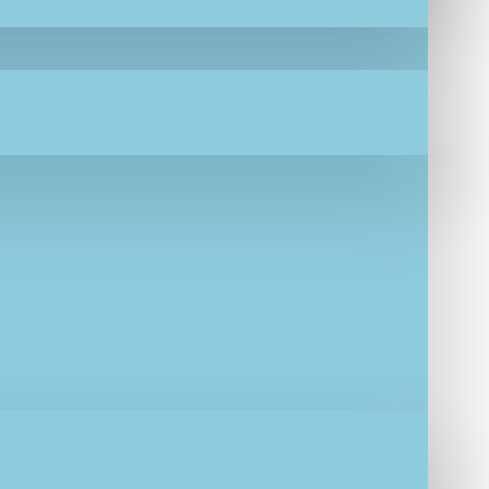
χρώματα και
η
.
ητα και