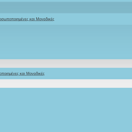
να σας πρόσωπα με δώρα που φτιάχνονται μ
ροσωποποιημένες και Μοναδικές
οσοχή στη λεπτομέρεια
!
οποιημένες και Μοναδικές