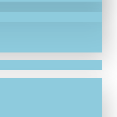
ε
μεράκι, αγάπη