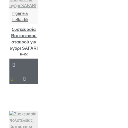
Ifigeneia
Lefkaditi
Συσκευασία
Βαπτιστικού
σταυρού για
αγόρι SAFARI
30,00€