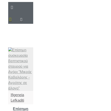
Ifigeneia
Lefkaditi
Επίσημη