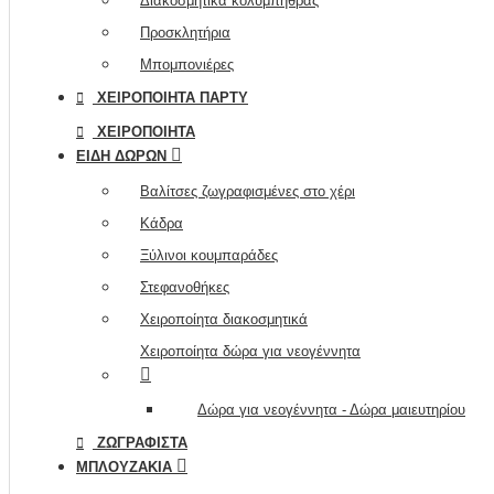
Διακοσμητικά κολυμπήθρας
Προσκλητήρια
Μπομπονιέρες
ΧΕΙΡΟΠΟΊΗΤΑ ΠΆΡΤΥ
ΧΕΙΡΟΠΟΊΗΤΑ
ΕΊΔΗ ΔΏΡΩΝ
Βαλίτσες ζωγραφισμένες στο χέρι
Κάδρα
Ξύλινοι κουμπαράδες
Στεφανοθήκες
Χειροποίητα διακοσμητικά
Χειροποίητα δώρα για νεογέννητα
Δώρα για νεογέννητα - Δώρα μαιευτηρίου
ΖΩΓΡΑΦΙΣΤΆ
ΜΠΛΟΥΖΆΚΙΑ