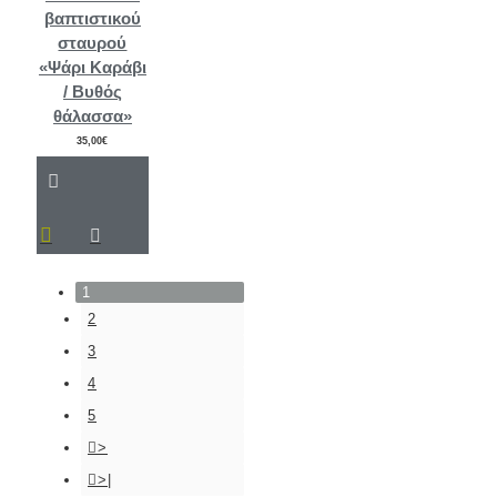
βαπτιστικού
σταυρού
«Ψάρι Καράβι
/ Βυθός
θάλασσα»
35,00€
1
2
3
4
5
>
>|