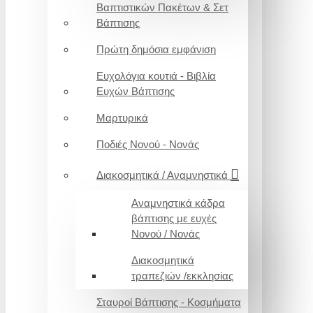
Βαπτιστικών Πακέτων & Σετ
Βάπτισης
Πρώτη δημόσια εμφάνιση
Ευχολόγια κουτιά - Βιβλία
Ευχών Βάπτισης
Μαρτυρικά
Ποδιές Νονού - Νονάς
Διακοσμητικά / Αναμνηστικά
Αναμνηστικά κάδρα
βάπτισης με ευχές
Νονού / Νονάς
Διακοσμητικά
τραπεζιών /εκκλησίας
Σταυροί Βάπτισης - Κοσμήματα