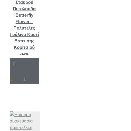
Σταυρού
Πεταλούδα
Butterfly
Flower –
Πολυτελές
Γυάλινο Κουτί
Βάπτισης
Κοριτσιού
38,00€