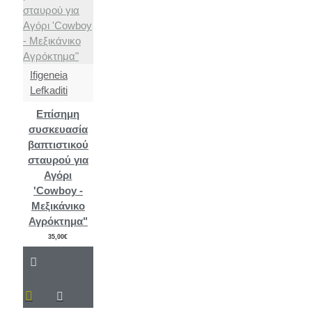
Ifigeneia
Lefkaditi
Επίσημη
συσκευασία
βαπτιστικού
σταυρού για
Αγόρι
'Cowboy -
Μεξικάνικο
Αγρόκτημα"
35,00€