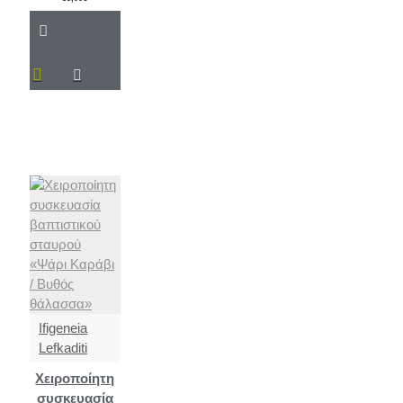
Ifigeneia
Lefkaditi
Χειροποίητη
συσκευασία