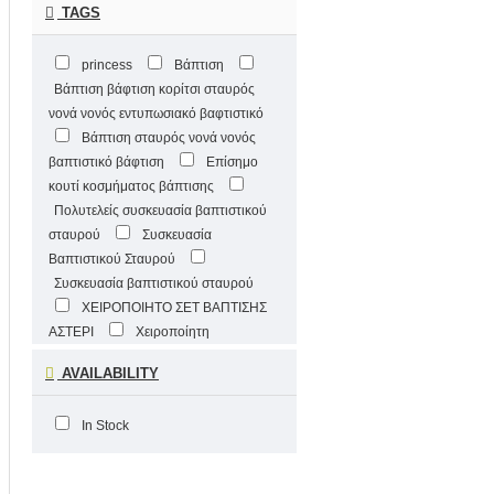
TAGS
princess
Βάπτιση
Βάπτιση βάφτιση κορίτσι σταυρός
νονά νονός εντυπωσιακό βαφτιστικό
Βάπτιση σταυρός νονά νονός
βαπτιστικό βάφτιση
Επίσημο
κουτί κοσμήματος βάπτισης
Πολυτελείς συσκευασία βαπτιστικού
σταυρού
Συσκευασία
Βαπτιστικού Σταυρού
Συσκευασία βαπτιστικού σταυρού
ΧΕΙΡΟΠΟΙΗΤΟ ΣΕΤ ΒΑΠΤΙΣΗΣ
ΑΣΤΕΡΙ
Χειροποίητη
συσκευασία Βαπτιστικού Σταυρού
AVAILABILITY
Χειροποίητη συσκευασία
Βαπτιστικού σταυρού
In Stock
Χειροποίητο σετ βάπτισης για ΑΓΟΡΙ
Χειροποίητο σετ βάπτισης για
αγόρι
Χειροποίητο σετ βάπτισης