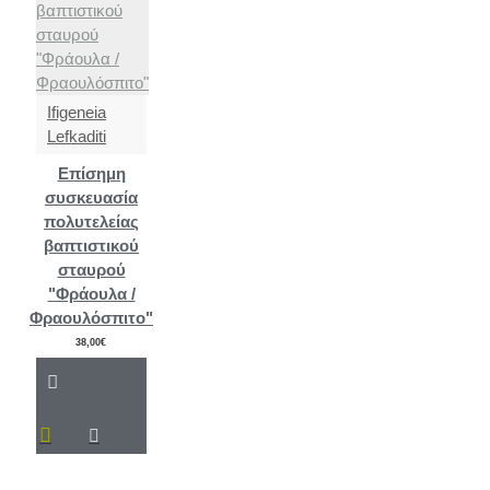
Ifigeneia
Lefkaditi
Επίσημη
συσκευασία
πολυτελείας
βαπτιστικού
σταυρού
"Φράουλα /
Φραουλόσπιτο"
38,00€