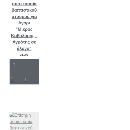
συσκευασία
βαπτιστικού
σταυρού για
Αγόρι
"Μικρός
Καβαλάρης -
Αγρότης σε
άλογο"
38,00€