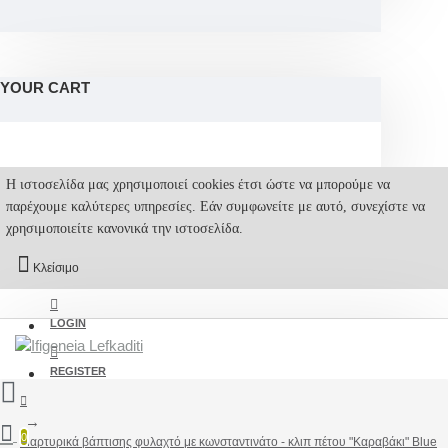
YOUR CART
Η ιστοσελίδα μας χρησιμοποιεί cookies έτσι ώστε να μπορούμε να
παρέχουμε καλύτερες υπηρεσίες. Εάν συμφωνείτε με αυτό, συνεχίστε να
χρησιμοποιείτε κανονικά την ιστοσελίδα.
Κλείσιμο
LOGIN
REGISTER
0
Μαρτυρικά βάπτισης φυλαχτό με κωνσταντινάτο - κλιπ πέτου "Καραβάκι" Blue