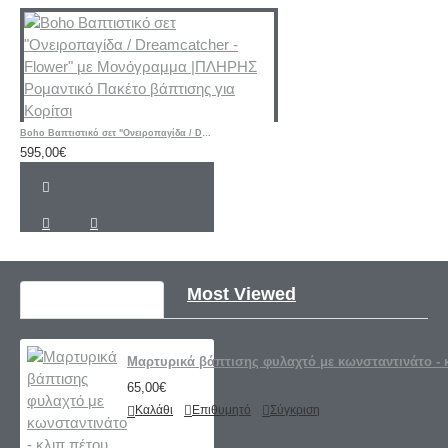
Boho Βαπτιστικό σετ "Ονειροπαγίδα / Dreamcatcher - Flower" με Μονόγραμμα |ΠΛΗΡΗΣ Ρομαντικό Πακέτο βάπτισης για Κορίτσι
595,00€
Recently Viewed
Most Viewed
Μαρτυρικά βάπτισης φυλαχτό με κωνσταντινάτο - 
65,00€
Καλάθι
Επιθυμητό
Σύγκριση