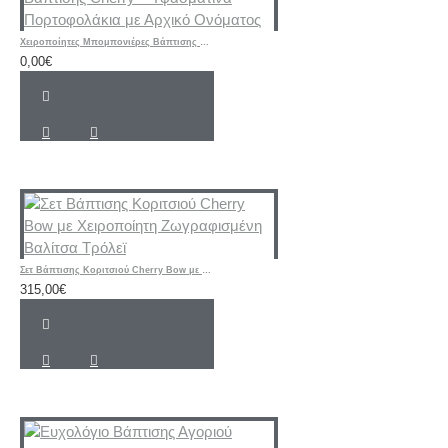
Χειροποίητες Μπομπονιέρες Βάπτισης Cherry – Υφασμάτινα Πορτοφολάκια με Αρχικό Ονόματος
0,00€
Σετ Βάπτισης Κοριτσιού Cherry Bow με Χειροποίητη Ζωγραφισμένη Βαλίτσα Τρόλεϊ
315,00€