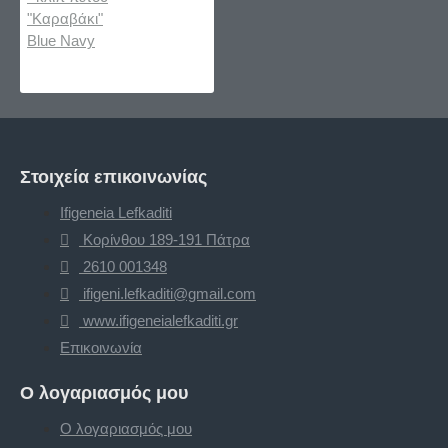
Στοιχεία επικοινωνίας
Ifigeneia Lefkaditi
Κορίνθου 189-191 Πάτρα
2610 001348
ifigeni.lefkaditi@gmail.com
www.ifigeneialefkaditi.gr
Επικοινωνία
Ο λογαριασμός μου
Ο λογαριασμός μου