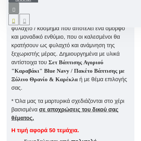
Εντυπωσιακά μαρτυρικά βάπτισης μεταλλικό
κλιπ πέτου με κωνσταντινάτο και διακοσμητική
κορδελίτσα ευχών.
Ένα χειροποίητο μαρτυρικό
φυλαχτό / κόσμημα που
αποτελεί ένα όμορφο
και μοναδικό ενθύμιο, που οι καλεσμένοι θα
κρατήσουν ως φυλαχτό και ανάμνηση της
ξεχωριστής μέρας.
Δημιουργημένα με υλικά
αντίστοιχα του
Σετ Βάπτισης Αγοριού
"Καραβάκι" Blue Navy / Πακέτο Βάπτισης με
Ξύλινο Θρανίο & Καρέκλα
ή με θέμα επιλογής
σας.
* Όλα μας τα μαρτυρικά σχεδιάζονται στο χέρι
βασισμένα
σε αποχρώσεις του δικού σας
θέματος.
Η τιμή αφορά 50 τεμάχια.