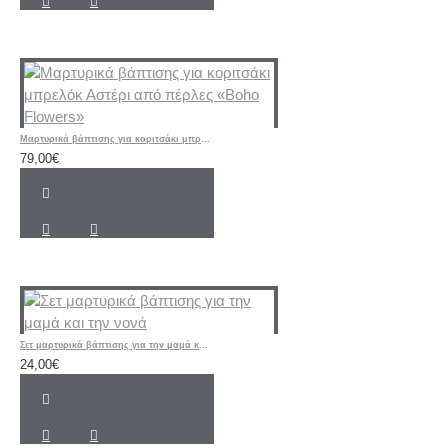
Μαρτυρικά βάπτισης για κοριτσάκι μπρελόκ Αστέρι από πέρλες «Boho Flowers»
79,00€
Σετ μαρτυρικά βάπτισης για την μαμά και την νονά
24,00€