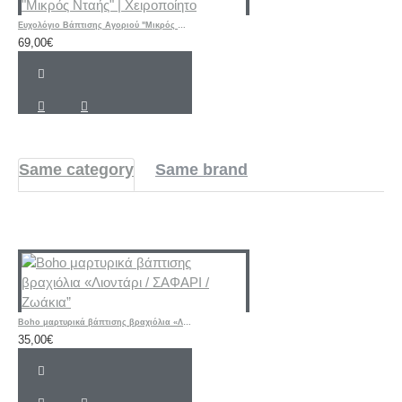
Ευχολόγιο Βάπτισης Αγοριού "Μικρός Νταής" | Χειροποίητο
69,00€
Same category
Same brand
Boho μαρτυρικά βάπτισης βραχιόλια «Λιοντάρι / ΣΑΦΑΡΙ / Ζωάκια”
35,00€