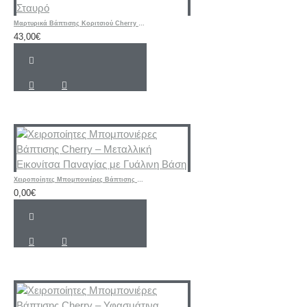
Μαρτυρικά Βάπτισης Κοριτσιού Cherry – Ροζ & Μπεζ Βραχιόλια με Δερμάτινο Κορδόνι και Μεταλλικό Σταυρό
43,00€
Χειροποίητες Μπομπονιέρες Βάπτισης Cherry – Μεταλλική Εικονίτσα Παναγίας με Γυάλινη Βάση
0,00€