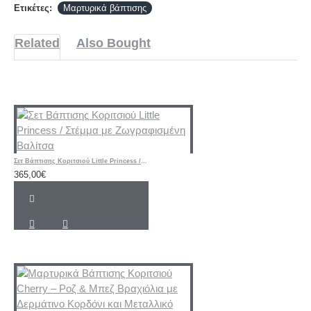
Ετικέτες:
Μαρτυρικά βάπτισης
Related
Also Bought
Σετ Βάπτισης Κοριτσιού Little Princess / Στέμμα με Ζωγραφισμένη Βαλίτσα
365,00€