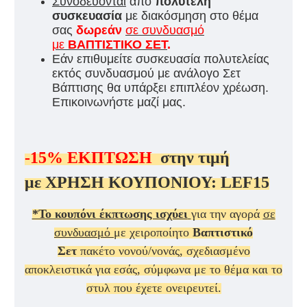
Συνοδεύονται
από
πολυτελή
συσκευασία
με διακόσμηση στο θέμα
σας
δωρεάν
σε συνδυασμό
με
ΒΑΠΤΙΣΤΙΚΟ ΣΕΤ
.
Εάν επιθυμείτε συσκευασία πολυτελείας
εκτός συνδυασμού με ανάλογο Σετ
Βάπτισης θα υπάρξει επιπλέον χρέωση.
Επικοινωνήστε μαζί μας.
-15%
ΕΚΠΤΩΣΗ
στην τιμή
με
ΧΡΗΣΗ ΚΟΥΠΟΝΙΟΥ:
LEF15
*Το κουπόνι έκπτωσης ισχύει
για την αγορά
σε
συνδυασμό
με χειροποίητο
Βαπτιστικό
Σετ
πακέτο νονού/νονάς, σχεδιασμένο
αποκλειστικά για εσάς, σύμφωνα με το θέμα και το
στυλ που έχετε ονειρευτεί.