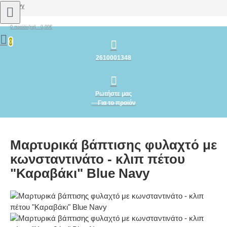
Navy
0 προϊόν(τα) - 0,00€
0
2610001348
Ρωτήστε μας
Για το προϊόν
Μαρτυρικά βάπτισης φυλαχτό με
κωνσταντινάτο - κλιπ πέτου
"Καραβάκι" Blue Navy