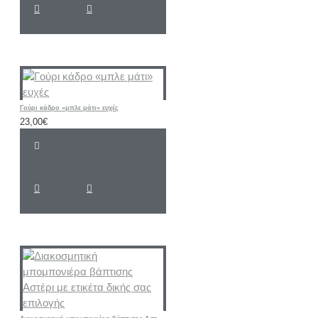
Γούρι κάδρο «μπλε μάτι» ευχές
23,00€