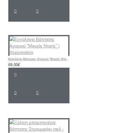
Ευχολόγιο Βάπτισης Αγοριού "Μικρός Νταής" | Χειροποίητο
69,00€