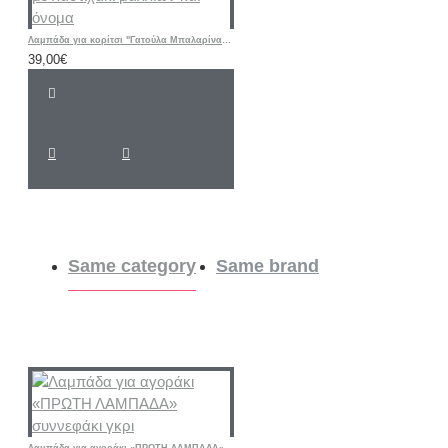
Λαμπάδα για κορίτσι "Γατούλα Μπαλαρίνα floral " με λαστιχάκι μαλλιών και όνομα
39,00€
Same category
Same brand