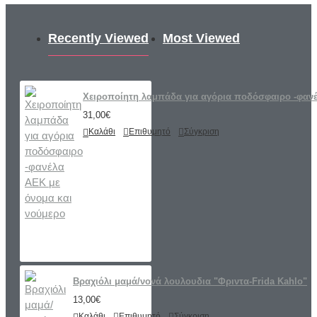
Recently Viewed
Most Viewed
Χειροποίητη λαμπάδα για αγόρια ποδόσφαιρο -φανέ
31,00€
Καλάθι
Επιθυμητό
Σύγκριση
Βραχιόλι μαμά/νονά λουλουδια "Φριντα-Frida Kahlo"
13,00€
Καλάθι
Επιθυμητό
Σύγκριση