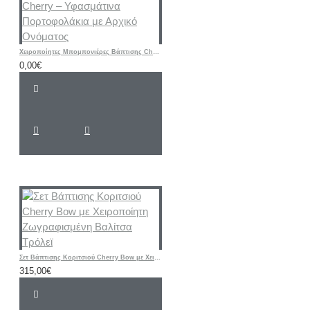
Χειροποίητες Μπομπονιέρες Βάπτισης Cherry – Υφασμάτινα Πορτοφολάκια με Αρχικό Ονόματος
0,00€
Σετ Βάπτισης Κοριτσιού Cherry Bow με Χειροποίητη Ζωγραφισμένη Βαλίτσα Τρόλεϊ
315,00€