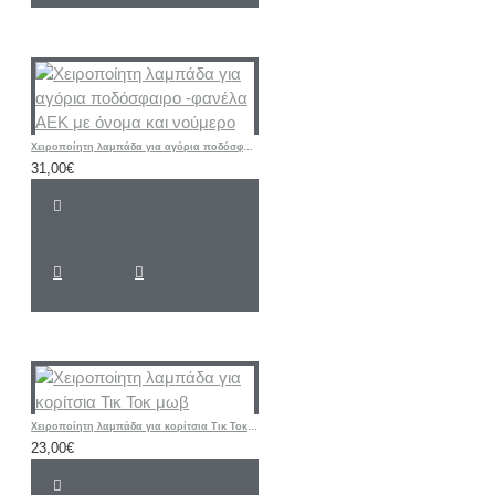
Χειροποίητη λαμπάδα για αγόρια ποδόσφαιρο -φανέλα ΑΕΚ με όνομα και νούμερο
31,00€
Χειροποίητη λαμπάδα για κορίτσια Τικ Τοκ μωβ
23,00€