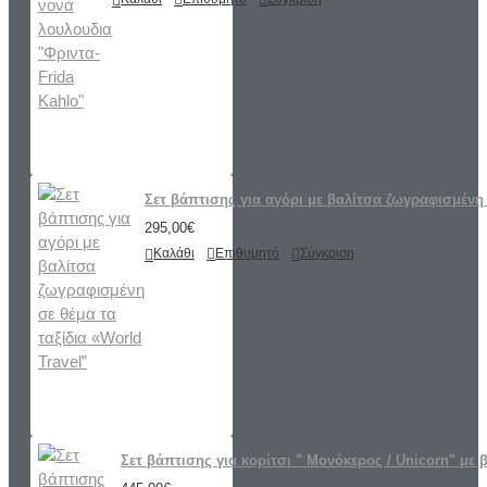
Σετ βάπτισης για αγόρι με βαλίτσα ζωγραφισμένη 
295,00€
Καλάθι
Επιθυμητό
Σύγκριση
Σετ βάπτισης για κορίτσι " Μονόκερος / Unicorn" με 