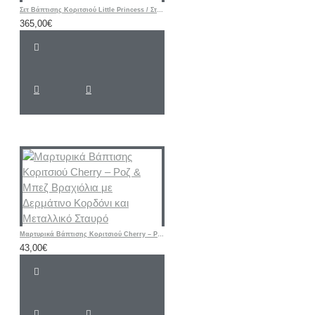
Σετ Βάπτισης Κοριτσιού Little Princess / Στέμμα με Ζωγραφισμένη Βαλίτσα
365,00€
Μαρτυρικά Βάπτισης Κοριτσιού Cherry – Ροζ & Μπεζ Βραχιόλια με Δερμάτινο Κορδόνι και Μεταλλικό Σταυρό
43,00€