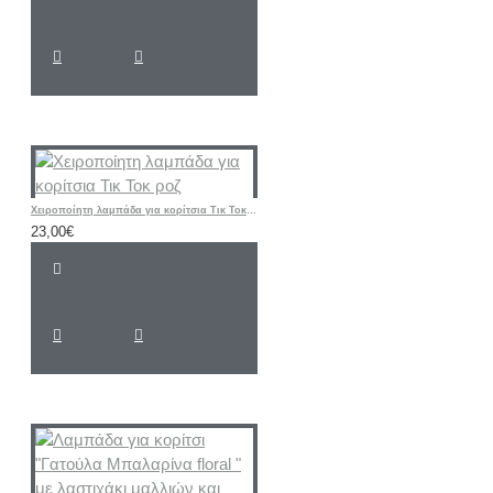
Χειροποίητη λαμπάδα για κορίτσια Τικ Τοκ ροζ
23,00€