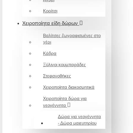
Κορίτσι
Χειροποίητα είδη δώρων
Βαλίτσες ζωγραφισμένες στο
χέρι
Κάδρα
Ξύλινοι κουμπαράδες
Στεφανοθήκες
Χειροποίητα διακοσμητικά
Χειροποίητα δώρα για
νεογέννητα
Δώρα για νεογέννητα
- Δώρα μαιευτηρίου