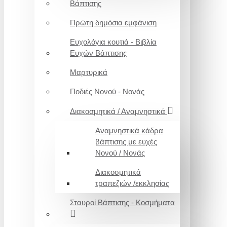
Βάπτισης
Πρώτη δημόσια εμφάνιση
Ευχολόγια κουτιά - Βιβλία
Ευχών Βάπτισης
Μαρτυρικά
Ποδιές Νονού - Νονάς
Διακοσμητικά / Αναμνηστικά
Αναμνηστικά κάδρα
βάπτισης με ευχές
Νονού / Νονάς
Διακοσμητικά
τραπεζιών /εκκλησίας
Σταυροί Βάπτισης - Κοσμήματα