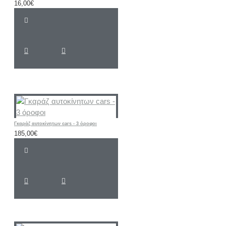
16,00€
Γκαράζ αυτοκίνητων cars - 3 όροφοι
185,00€