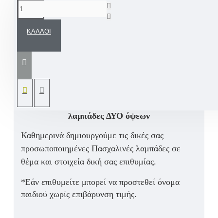
ΠΕΡΙΓΡΑΦΉ
ΚΑΛΆΘΙ
Μια άκρως εντυπωσιακή χειροποίητη Πασχαλινή
Λαμπάδα με χειροποίητη διακοσμητική φανέλα 2
όψεων ΑΕΚ ή σε σχεδίαση της αγαπημένης σας
ομάδας πάντα σε αρωματικό κερί.
Φέτος το Πάσχα
ΣΚΟΡΑΡΟΥΜΕ
... με
λαμπάδες ΔΥΟ όψεων
Καθημερινά δημιουργούμε τις δικές σας
προσωποποιημένες Πασχαλινές λαμπάδες σε
θέμα και στοιχεία δική σας επιθυμίας.
*Εάν επιθυμείτε μπορεί να προστεθεί όνομα
παιδιού χωρίς επιβάρυνση τιμής.