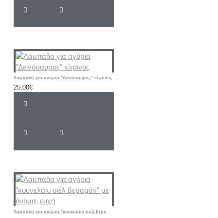
Λαμπάδα για αγόρια "Δεινόσαυρος" κίτρινος
25,00€
Λαμπάδα για αγόρια "κουνελάκι σιέλ βεραμάν" με όνομα, ευχή