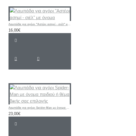
Λαμπάδα για αγόρι "Αστέρι ασημί - σιέλ" με όνομα
16,00€
Λαμπάδα για αγόρι Spider-Man με όνομα παιδιού ή θέμα δικής σας επιλογής
23,00€