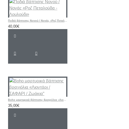
Ποδιά βάπτισης Νονού / Νονάς «Ροζ Πεταλούδα - Λουλούδι»
40,00€
Boho μαρτυρικά βάπτισης βραχιόλια «Λιοντάρι / ΣΑΦΑΡΙ / Ζωάκια”
35,00€