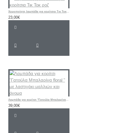
Χειροποίητη λαμπάδα για κορίτσια Τικ Τοκ ροζ
23,00€
Λαμπάδα για κορίτσι "Γατούλα Μπαλαρίνα floral " με λαστιχάκι μαλλιών και όνομα
39,00€