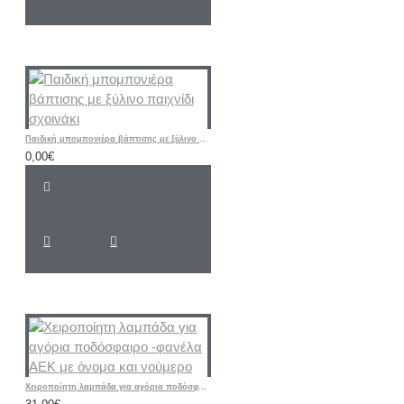
Παιδική μπομπονιέρα βάπτισης με ξύλινο παιχνίδι σχοινάκι
0,00€
Χειροποίητη λαμπάδα για αγόρια ποδόσφαιρο -φανέλα ΑΕΚ με όνομα και νούμερο