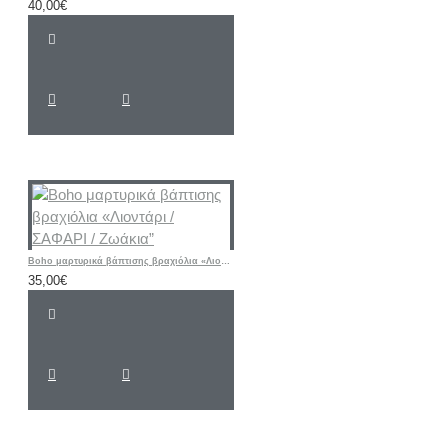
40,00€
Boho μαρτυρικά βάπτισης βραχιόλια «Λιοντάρι / ΣΑΦΑΡΙ / Ζωάκια”
35,00€