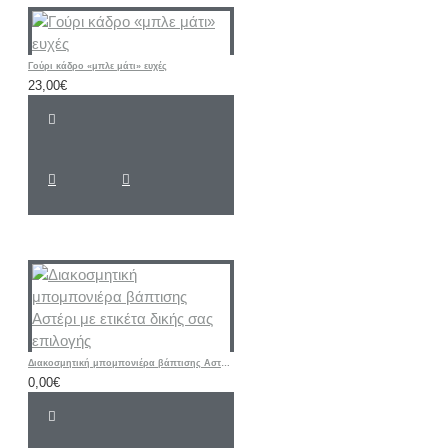
Γούρι κάδρο «μπλε μάτι» ευχές
23,00€
Διακοσμητική μπομπονιέρα βάπτισης Αστέρι με ετικέτα δικής σας επιλογής
0,00€