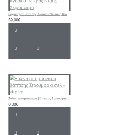
Ευχολόγιο Βάπτισης Αγοριού "Μικρός Νταής" | Χειροποίητο
69,00€
Ξύλινη μπομπονιέρα βάπτισης Στρουμφάκι σιελ - κίτρινο
0,00€