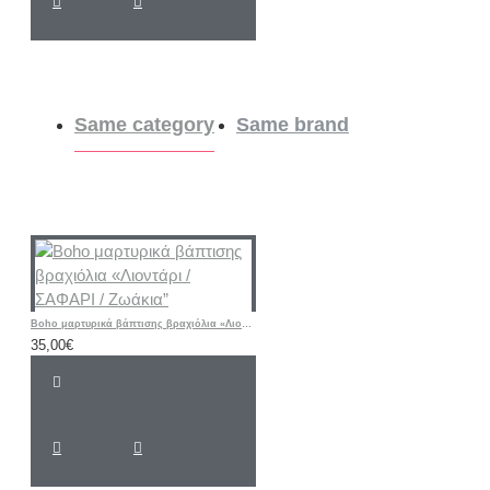
Same category
Same brand
Boho μαρτυρικά βάπτισης βραχιόλια «Λιοντάρι / ΣΑΦΑΡΙ / Ζωάκια”
35,00€