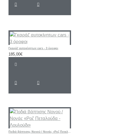
Γκαράζ αυτοκίνητων cars - 3 όροφοι
185,00€
Ποδιά βάπτισης Νονού / Νονάς «Ροζ Πεταλούδα - Λουλούδι»