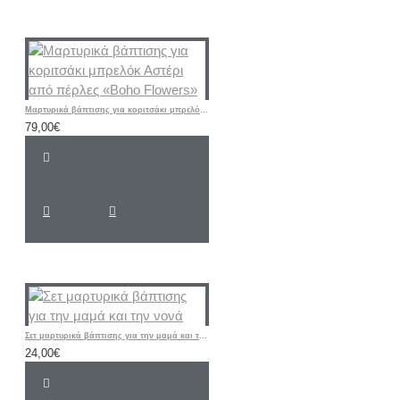
Μαρτυρικά βάπτισης για κοριτσάκι μπρελόκ Αστέρι από πέρλες «Boho Flowers»
79,00€
Σετ μαρτυρικά βάπτισης για την μαμά και την νονά
24,00€