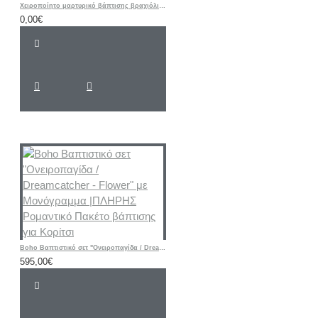
Χειροποίητο μαρτυρικό βάπτισης βραχιόλι ΣΤΡΟΥΜΦΑΚΙ
0,00€
Boho Βαπτιστικό σετ "Ονειροπαγίδα / Dreamcatcher - Flower" με Μονόγραμμα |ΠΛΗΡΗΣ Ρομαντικό Πακέτο βάπτισης για Κορίτσι
595,00€