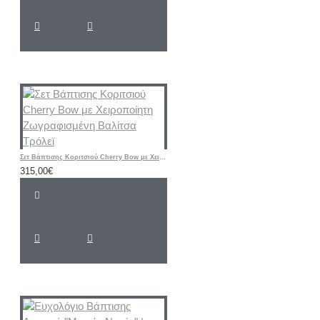
Σετ Βάπτισης Κοριτσιού Cherry Bow με Χειροποίητη Ζωγραφισμένη Βαλίτσα Τρόλεϊ
315,00€