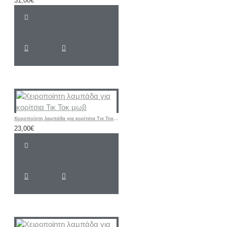
31,00€
Χειροποίητη λαμπάδα για κορίτσια Τικ Τοκ μωβ
23,00€