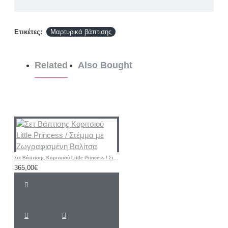
Ετικέτες:
Μαρτυρικά βάπτισης
Related
Also Bought
Σετ Βάπτισης Κοριτσιού Little Princess / Στέμμα με Ζωγραφισμένη Βαλίτσα
365,00€