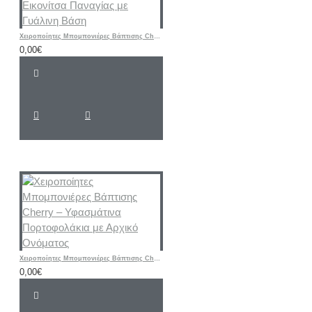
Χειροποίητες Μπομπονιέρες Βάπτισης Cherry – Μεταλλική Εικονίτσα Παναγίας με Γυάλινη Βάση
0,00€
Χειροποίητες Μπομπονιέρες Βάπτισης Cherry – Υφασμάτινα Πορτοφολάκια με Αρχικό Ονόματος
0,00€