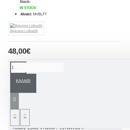
Stock:
IN STOCK
Model:
MVBLFT
Ifigeneia Lefkaditi
48,00€
ΠΕΡΙΓΡΑΦΉ
ΚΑΛΆΘΙ
Εντυπωσιακά μαρτυρικά βάπτισης παραμάνα με
μεταλλικό φίλντισι σταυρό, σε απόχρωση
χρυσού, διάφανου και πράσινου με καφέ φούντα
σχεδιασμένα με ανάλογα υλικά του
αποκλειστικού μας βαπτιστικού σετ για αγόρι
«Baby Litlle FARM / ΤΡΑΚΤΕΡ»