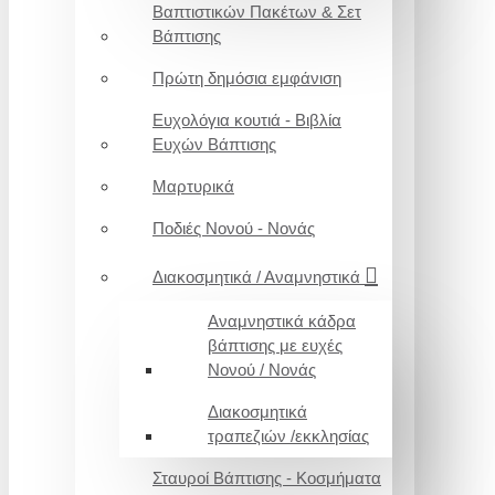
Βαπτιστικών Πακέτων & Σετ
Βάπτισης
Πρώτη δημόσια εμφάνιση
Ευχολόγια κουτιά - Βιβλία
Ευχών Βάπτισης
Μαρτυρικά
Ποδιές Νονού - Νονάς
Διακοσμητικά / Αναμνηστικά
Αναμνηστικά κάδρα
βάπτισης με ευχές
Νονού / Νονάς
Διακοσμητικά
τραπεζιών /εκκλησίας
Σταυροί Βάπτισης - Κοσμήματα