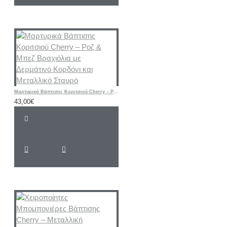
Μαρτυρικά Βάπτισης Κοριτσιού Cherry – Ροζ & Μπεζ Βραχιόλια με Δερμάτινο Κορδόνι και Μεταλλικό Σταυρό
43,00€