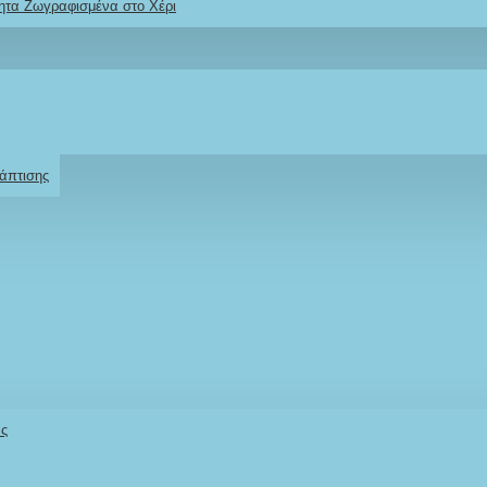
ητα Ζωγραφισμένα στο Χέρι
Ρωτήστε μας
Για το προϊόν
άπτισης
άς