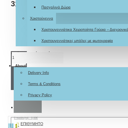
315,00€
Πασχαλινά Δώρα
Χριστούγεννα
Χριστουγεννιάτικα Χειροποίητα Γούρια – Διαχρονι
Χριστουγεννιάτικες μπάλες με φωτογραφία
Βαπτιστικά κουτιά
About
Delivery Info
ΚΑΛΆΘΙ
Terms & Conditions
Privacy Policy
ΑΓΟΡΆ
Contact
0 προϊόν(τα) - 0,00€
ΕΠΙΘΥΜΗΤΌ
0