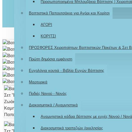
Προσωποποιημένα Μπλουζάκια Βάπτισης | Χειροποί
Βαπτιστικά Παπουτσάκια για Αγόρι και Κορίτσι
ΑΓΟΡΙ
ΚΟΡΙΤΣΙ
ΠΡΟΣΦΟΡΕΣ Χειροποίητων Βαπτιστικών Πακέτων & Σετ Β
Πρώτη δημόσια εμφάνιση
Ευχολόγια κουτιά - Βιβλία Ευχών Βάπτισης
Μαρτυρικά
Ποδιές Νονού - Νονάς
Διακοσμητικά / Αναμνηστικά
Αναμνηστικά κάδρα βάπτισης με ευχές Νονού / Νον
Διακοσμητικά τραπεζιών /εκκλησίας