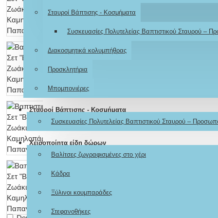
Σταυροί Βάπτισης - Κοσμήματα
Συσκευασίες Πολυτελείας Βαπτιστικού Σταυρού – Π
Διακοσμητικά κολυμπήθρας
Προσκλητήρια
Μπομπονιέρες
Σταυροί Βάπτισης - Κοσμήματα
Συσκευασίες Πολυτελείας Βαπτιστικού Σταυρού – Προσωπ
Χειροποίητα είδη δώρων
Βαλίτσες ζωγραφισμένες στο χέρι
Κάδρα
Ξύλινοι κουμπαράδες
Στεφανοθήκες
Don't show again.