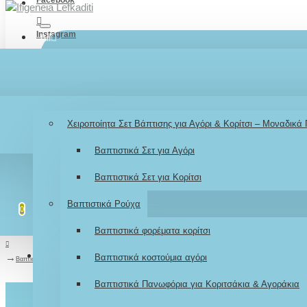
Instagram
All
TikTok
Menu
Λογαριασμός
Σύνδεση / Εγγραφή
Youtube
Βάπτιση
Χειροποίητα Σετ Βάπτισης για Αγόρι & Κορίτσι – Μοναδικά
LOGIN
Βαπτιστικά Σετ για Αγόρι
REGISTER
Βαπτιστικά Σετ για Κορίτσι
Λίστα επιθυμιών
Επεξεργασία Λίστας
Βαπτιστικά Ρούχα
0
0
Βαπτιστικά φορέματα κορίτσι
Σύγκριση
Σύγκριση Προϊόντων
Βαπτιστικά κοστούμια αγόρι
0
Βαπτιστικό Σετ "Baby little Ζωάκια - Καμηλοπάρδαλη Παπαγαλάκια"
Βαπτιστικά Πανωφόρια για Κοριτσάκια & Αγοράκια