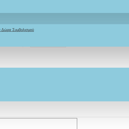
Stock:
IN STOCK
Model:
VSKPA
κά Δώρα Συμβολισμού
Ifigeneia Lefkaditi