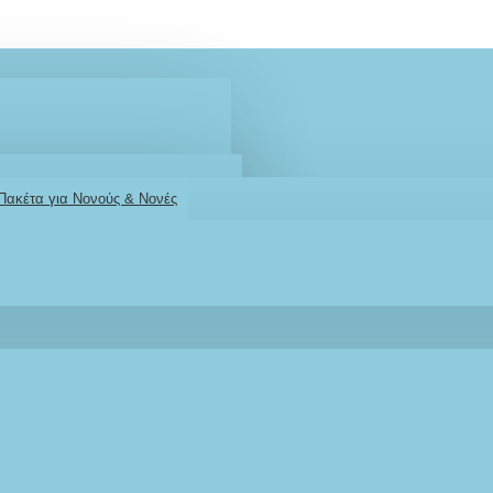
 Πακέτα για Νονούς & Νονές
2610001348