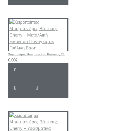
Χειροποίητες Μπομπονιέρες Βάπτισης Cherry – Μεταλλική Εικονίτσα Παναγίας με Γυάλινη Βάση
0,00€