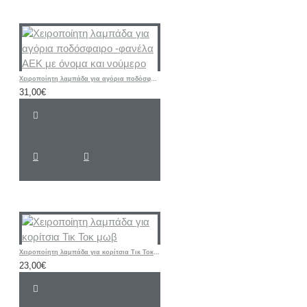
Χειροποίητη λαμπάδα για αγόρια ποδόσφαιρο -φανέλα ΑΕΚ με όνομα και νούμερο
31,00€
Χειροποίητη λαμπάδα για κορίτσια Τικ Τοκ μωβ
23,00€