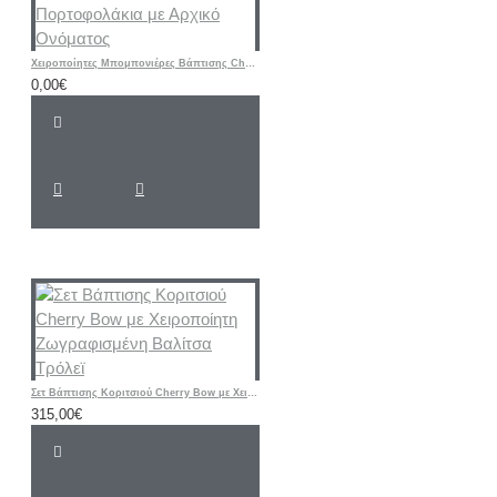
Χειροποίητες Μπομπονιέρες Βάπτισης Cherry – Υφασμάτινα Πορτοφολάκια με Αρχικό Ονόματος
0,00€
Σετ Βάπτισης Κοριτσιού Cherry Bow με Χειροποίητη Ζωγραφισμένη Βαλίτσα Τρόλεϊ
315,00€