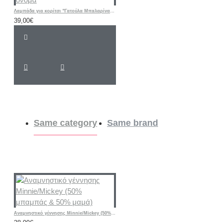
Λαμπάδα για κορίτσι "Γατούλα Μπαλαρίνα floral " με λαστιχάκι μαλλιών και όνομα
39,00€
Same category
Same brand
Αναμνηστικό γέννησης Minnie/Mickey (50% μπαμπάς & 50% μαμά)