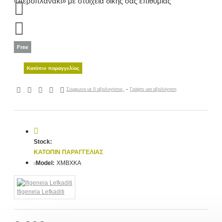
Free
Κατόπιν παραγγελίας
Σύμφωνα με 0 αξιολογήσεις.
-
Γράψτε μια αξιολόγηση
Stock:
ΚΑΤΌΠΙΝ ΠΑΡΑΓΓΕΛΊΑΣ
Model:
XMBXKA
Ifigeneia Lefkaditi