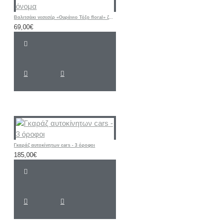
Βαλιτσάκι νεσεσέρ «Ουράνιο Τόξο floral» ζωγραφισμένο στο χέρι με όνομα
69,00€
Γκαράζ αυτοκίνητων cars - 3 όροφοι
185,00€