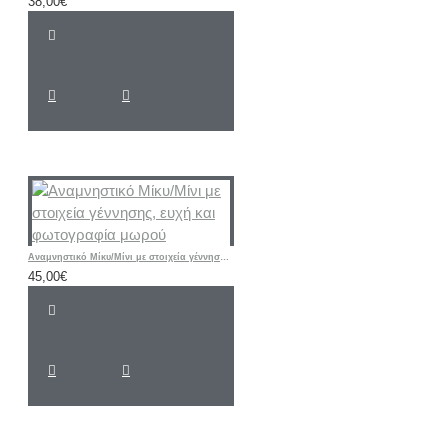
38,00€
Αναμνηστικό Μίκυ/Μίνι με στοιχεία γέννησης, ευχή και φωτογραφία μωρού
45,00€