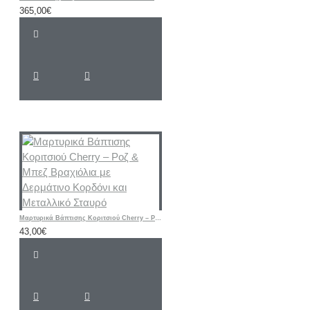
365,00€
Μαρτυρικά Βάπτισης Κοριτσιού Cherry – Ροζ & Μπεζ Βραχιόλια με Δερμάτινο Κορδόνι και Μεταλλικό Σταυρό
43,00€