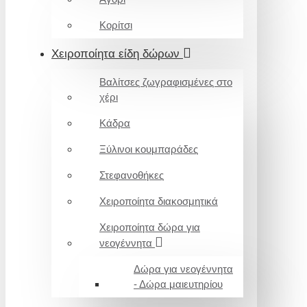
Κορίτσι
Χειροποίητα είδη δώρων
Βαλίτσες ζωγραφισμένες στο
χέρι
Κάδρα
Ξύλινοι κουμπαράδες
Στεφανοθήκες
Χειροποίητα διακοσμητικά
Χειροποίητα δώρα για
νεογέννητα
Δώρα για νεογέννητα
- Δώρα μαιευτηρίου