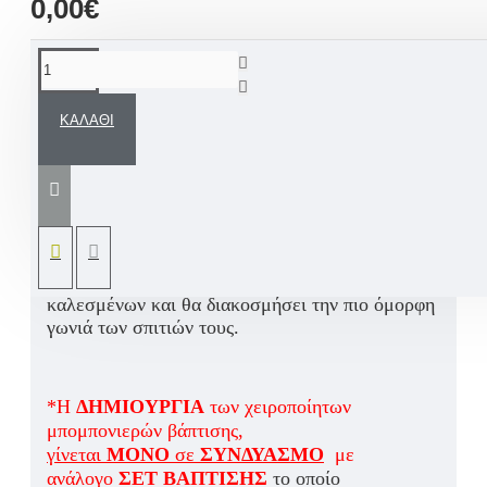
0,00€
ΠΕΡΙΓΡΑΦΉ
ΚΑΛΆΘΙ
Μια άκρως εντυπωσιακή χειροποίητη
μπομπονιέρα βάπτισης ξύλινο καλάθι -
μολυβοθήκη με τύπωμα σε αδιάβροχο ύφασμα
για να μείνει για πάντα αναλλοίωτο στον χρόνο.
Παιχνιδιάρικες πινελιές, προσωπικές ευχούλες
και πολύ λεπτομέρεια που σίγουρα θα κλέψει τις
καλύτερες εντυπώσεις των αγαπημένων σας
καλεσμένων και θα διακοσμήσει την πιο όμορφη
γωνιά των σπιτιών τους.
*Η
ΔΗΜΙΟΥΡΓΙΑ
των χειροποίητων
μπομπονιερών βάπτισης,
γίνεται
ΜΟΝΟ
σε
ΣΥΝΔΥΑΣΜΟ
με
ανάλογο
ΣΕΤ ΒΑΠΤΙΣΗΣ
το οποίο