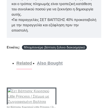
και ο τρόπος πληρωμής είναι τραπεζική κατάθεση
του συνολικού ποσού για να ξεκινήσει η δημιουργία
αυτής.
•Για παραγγελίες ΣΕΤ ΒΑΠΤΙΣΗΣ 40% προκαταβολή
με την παραγγελία και εξόφληση πριν την
αποστολή.
Ετικέτες:
Μπομπονιέρα βάπτιση ξύλινο διακοσμητικό
Related
Also Bought
Σετ Βάπτισης Κοριτσιού Little Princess / Στέμμα με Ζωγραφισμένη Βαλίτσα