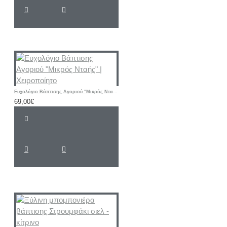
Ευχολόγιο Βάπτισης Αγοριού "Μικρός Νταής" | Χειροποίητο
69,00€