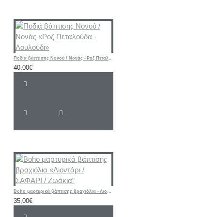
Ποδιά βάπτισης Νονού / Νονάς «Ροζ Πεταλούδα - Λουλούδι»
40,00€
Boho μαρτυρικά βάπτισης βραχιόλια «Λιοντάρι / ΣΑΦΑΡΙ / Ζωάκια”
35,00€