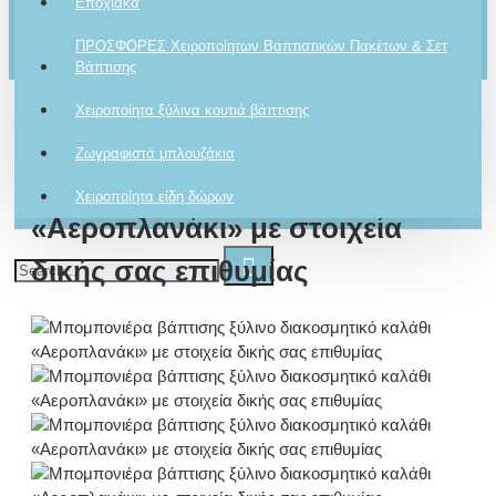
Εποχιακά
Το καλάθι αγορών είναι άδειο!
Ρωτήστε μας
ΠΡΟΣΦΟΡΕΣ Χειροποίητων Βαπτιστικών Πακέτων & Σετ
Για το προϊόν
Βάπτισης
Χειροποίητα ξύλινα κουτιά βάπτισης
Μπομπονιέρα βάπτισης ξύλινο
Ζωγραφιστά μπλουζάκια
διακοσμητικό καλάθι
Χειροποίητα είδη δώρων
«Αεροπλανάκι» με στοιχεία
δικής σας επιθυμίας