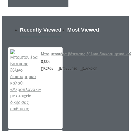
Recently Viewed
Most Viewed
Μπομπονιέρα βάπτισης ξύλινο διακοσμητικό καλά
0,00€
Καλάθι
Επιθυμητό
Σύγκριση