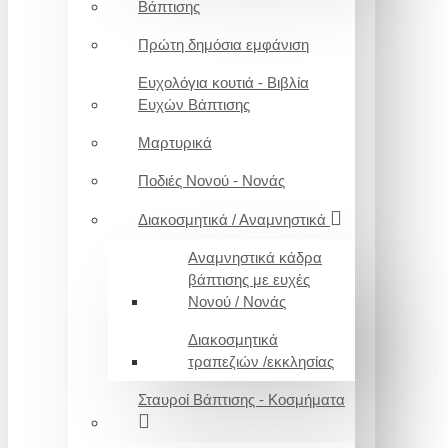
Βάπτισης
Πρώτη δημόσια εμφάνιση
Ευχολόγια κουτιά - Βιβλία
Ευχών Βάπτισης
Μαρτυρικά
Ποδιές Νονού - Νονάς
Διακοσμητικά / Αναμνηστικά
Αναμνηστικά κάδρα
βάπτισης με ευχές
Νονού / Νονάς
Διακοσμητικά
τραπεζιών /εκκλησίας
Σταυροί Βάπτισης - Κοσμήματα