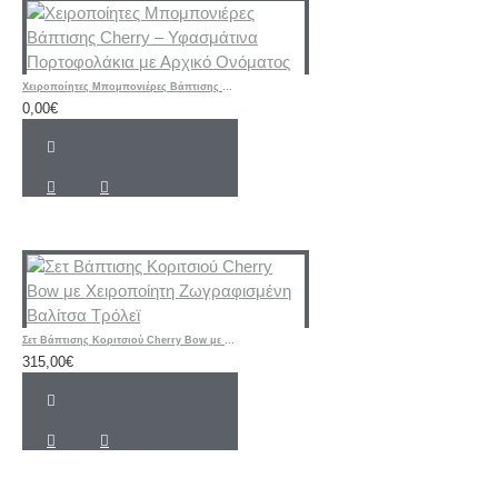
Χειροποίητες Μπομπονιέρες Βάπτισης Cherry – Υφασμάτινα Πορτοφολάκια με Αρχικό Ονόματος
0,00€
Σετ Βάπτισης Κοριτσιού Cherry Bow με Χειροποίητη Ζωγραφισμένη Βαλίτσα Τρόλεϊ
315,00€