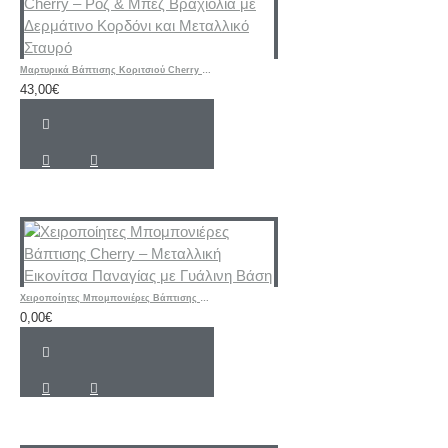
Μαρτυρικά Βάπτισης Κοριτσιού Cherry – Ροζ & Μπεζ Βραχιόλια με Δερμάτινο Κορδόνι και Μεταλλικό Σταυρό
43,00€
Χειροποίητες Μπομπονιέρες Βάπτισης Cherry – Μεταλλική Εικονίτσα Παναγίας με Γυάλινη Βάση
0,00€