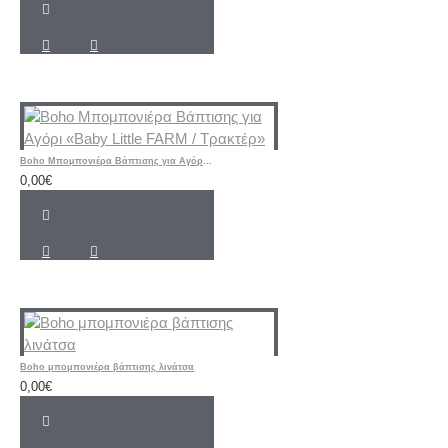
Boho Μπομπονιέρα Βάπτισης για Αγόρι «Baby Little FARM / Τρακτέρ»
0,00€
Boho μπομπονιέρα βάπτισης λινάτσα
0,00€