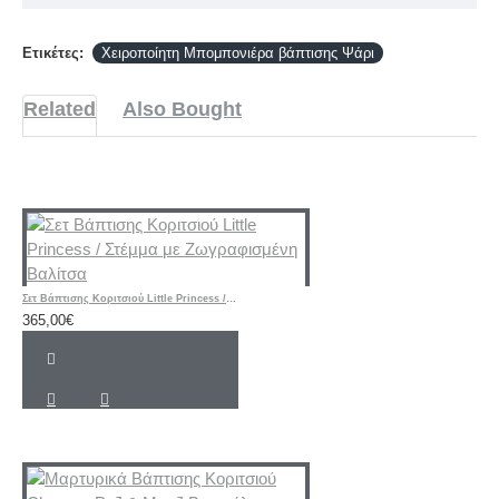
Ετικέτες:
Χειροποίητη Μπομπονιέρα βάπτισης Ψάρι
Related
Also Bought
Σετ Βάπτισης Κοριτσιού Little Princess / Στέμμα με Ζωγραφισμένη Βαλίτσα
365,00€