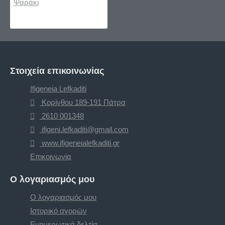
Στοιχεία επικοινωνίας
Ifigeneia Lefkaditi
Κορίνθου 189-191 Πάτρα
2610 001348
ifigeni.lefkaditi@gmail.com
www.ifigeneialefkaditi.gr
Επικοινωνία
Ο λογαριασμός μου
Ο λογαριασμός μου
Ιστορικό αγορών
Ενημερωτικά δελτία