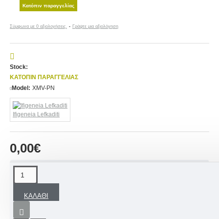
Κατόπιν παραγγελίας
Σύμφωνα με 0 αξιολογήσεις.
-
Γράψτε μια αξιολόγηση
Stock:
ΚΑΤΌΠΙΝ ΠΑΡΑΓΓΕΛΊΑΣ
Model:
XMV-PN
Ifigeneia Lefkaditi
0,00€
ΠΕΡΙΓΡΑΦΉ
ΚΑΛΆΘΙ
Μια άκρως εντυπωσιακή χειροποίητη μπομπονιέρα
βάπτισης για κορίτσι και αγόρι Ξύλινο χειροποίητο