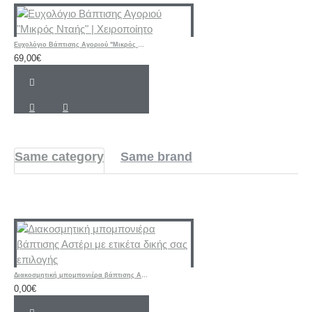
Ευχολόγιο Βάπτισης Αγοριού "Μικρός Νταής" | Χειροποίητο
69,00€
Same category
Same brand
Διακοσμητική μπομπονιέρα βάπτισης Αστέρι με ετικέτα δικής σας επιλογής
0,00€