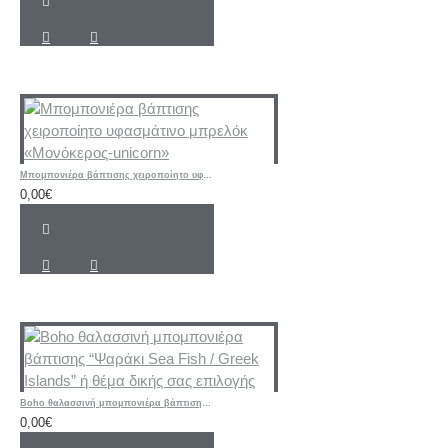
Μπομπονιέρα βάπτισης χειροποίητο υφασμάτινο μπρελόκ «Μονόκερος-unicorn»
0,00€
Boho θαλασσινή μπομπονιέρα βάπτισης “Ψαράκι Sea ​​Fish / Greek Islands” ή θέμα δικής σας επιλογής
0,00€