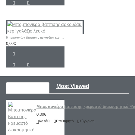
Mπομπονιέρα βάπτισης αρκουδάκι κερί γαλάζιο λευκό
0,00€
Recently Viewed
Most Viewed
Μπομπονιέρα βάπτισης κρεμαστό διακοσμητικό Ψα
0,00€
Καλάθι
Επιθυμητό
Σύγκριση