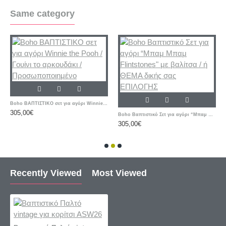
Same category
Boho ΒΑΠΤΙΣΤΙΚΟ σετ για αγόρι Winnie the Pooh / Γουίνι το αρκουδάκι / Προσωποποιημένο
305,00€
Boho Βαπτιστικό Σετ για αγόρι “Μπαμ Μπαμ Flintstones" με βαλίτσα / ή ΘΕΜΑ δικής σας ΕΠΙΛΟΓΗΣ
305,00€
Recently Viewed
Most Viewed