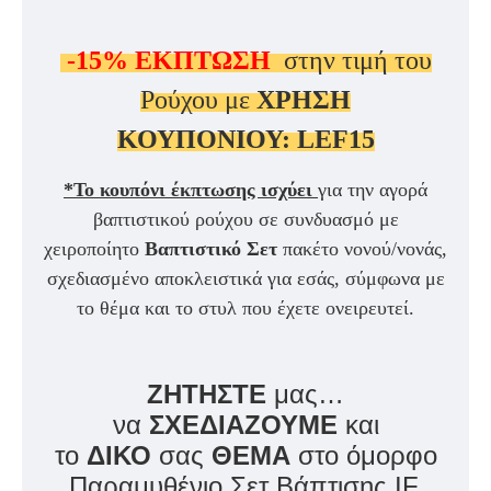
-15%
ΕΚΠΤΩΣΗ
στην τιμή του
Ρούχου με
ΧΡΗΣΗ
ΚΟΥΠΟΝΙΟΥ:
LEF15
*Το κουπόνι έκπτωσης ισχύει
για την αγορά
βαπτιστικού ρούχου σε συνδυασμό με
χειροποίητο
Βαπτιστικό Σετ
πακέτο νονού/νονάς,
σχεδιασμένο αποκλειστικά για εσάς, σύμφωνα με
το θέμα και το στυλ που έχετε ονειρευτεί.
ΖΗΤΗΣΤΕ
μας…
να
ΣΧΕΔΙΑΖΟΥΜΕ
και
το
ΔΙΚΟ
σας
ΘΕΜΑ
στο όμορφο
Παραμυθένιο Σετ Βάπτισης IF.