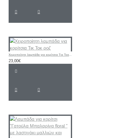
Χειροποίητη λαμπάδα για κορίτσια Τικ Τοκ ροζ
23,00€