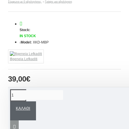
Σύμφωνα με 0 αξιολογήσεις.
-
Γράψτε μια αξιολόγηση
Stock:
IN STOCK
Model:
XKD-MBP
Ifigeneia Lefkaditi
39,00€
ΠΕΡΙΓΡΑΦΉ
ΚΑΛΆΘΙ
Αναμνηστικό καδράκι που αποτυπώνει τις
μοναδικές ευχές του νονού και της νονάς