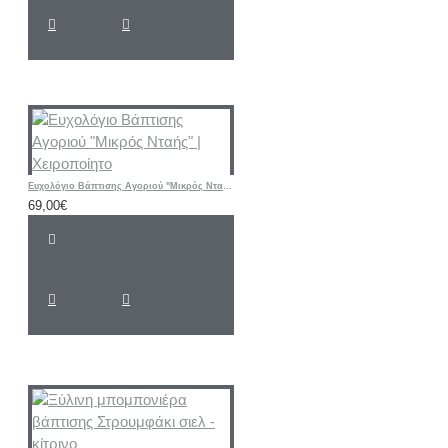
Ευχολόγιο Βάπτισης Αγοριού "Μικρός Νταής" | Χειροποίητο
69,00€