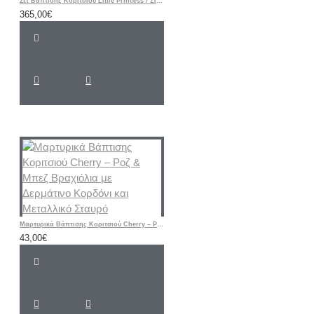
Σετ Βάπτισης Κοριτσιού Little Princess / Στέμμα με Ζωγραφισμένη Βαλίτσα
365,00€
Μαρτυρικά Βάπτισης Κοριτσιού Cherry – Ροζ & Μπεζ Βραχιόλια με Δερμάτινο Κορδόνι και Μεταλλικό Σταυρό
43,00€