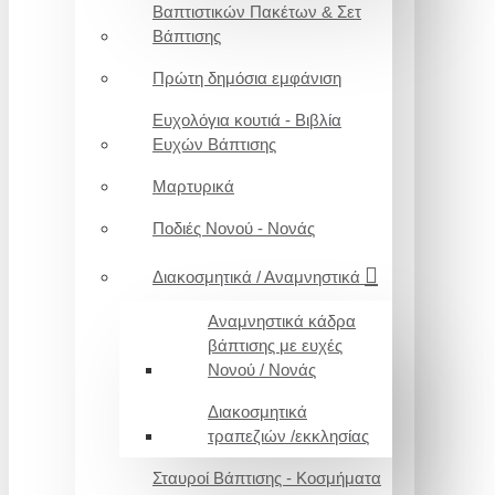
Βαπτιστικών Πακέτων & Σετ
Βάπτισης
Πρώτη δημόσια εμφάνιση
Ευχολόγια κουτιά - Βιβλία
Ευχών Βάπτισης
Μαρτυρικά
Ποδιές Νονού - Νονάς
Διακοσμητικά / Αναμνηστικά
Αναμνηστικά κάδρα
βάπτισης με ευχές
Νονού / Νονάς
Διακοσμητικά
τραπεζιών /εκκλησίας
Σταυροί Βάπτισης - Κοσμήματα