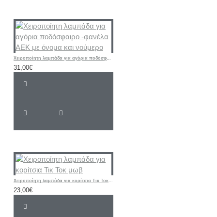
Χειροποίητη λαμπάδα για αγόρια ποδόσφαιρο -φανέλα ΑΕΚ με όνομα και νούμερο
31,00€
Χειροποίητη λαμπάδα για κορίτσια Τικ Τοκ μωβ
23,00€