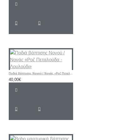
Ποδιά βάπτισης Νονού / Νονάς «Ροζ Πεταλούδα - Λουλούδι»
40,00€