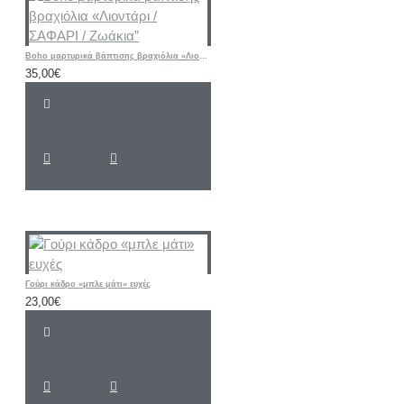
Boho μαρτυρικά βάπτισης βραχιόλια «Λιοντάρι / ΣΑΦΑΡΙ / Ζωάκια”
35,00€
Γούρι κάδρο «μπλε μάτι» ευχές
23,00€