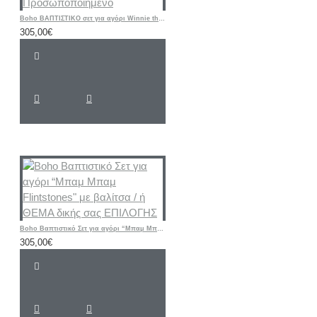
Boho ΒΑΠΤΙΣΤΙΚΟ σετ για αγόρι Winnie the Pooh / Γουίνι το αρκουδάκι / Προσωποποιημένο
305,00€
Boho Βαπτιστικό Σετ για αγόρι “Μπαμ Μπαμ Flintstones" με βαλίτσα / ή ΘΕΜΑ δικής σας ΕΠΙΛΟΓΗΣ
305,00€