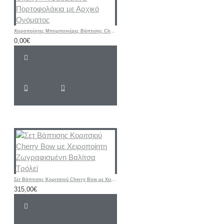
Χειροποίητες Μπομπονιέρες Βάπτισης Cherry – Υφασμάτινα Πορτοφολάκια με Αρχικό Ονόματος
0,00€
Σετ Βάπτισης Κοριτσιού Cherry Bow με Χειροποίητη Ζωγραφισμένη Βαλίτσα Τρόλεϊ
315,00€