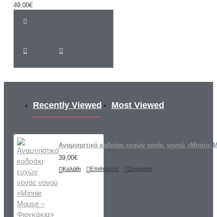
49,00€
Recently Viewed
Most Viewed
Αναμνηστικό καδράκι ευχών νονάς νονού «Minnie M
39,00€
Καλάθι
Επιθυμητό
Σύγκριση