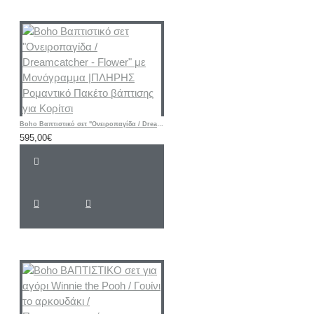
Boho Βαπτιστικό σετ "Ονειροπαγίδα / Dreamcatcher - Flower" με Μονόγραμμα |ΠΛΗΡΗΣ Ρομαντικό Πακέτο βάπτισης για Κορίτσι
595,00€