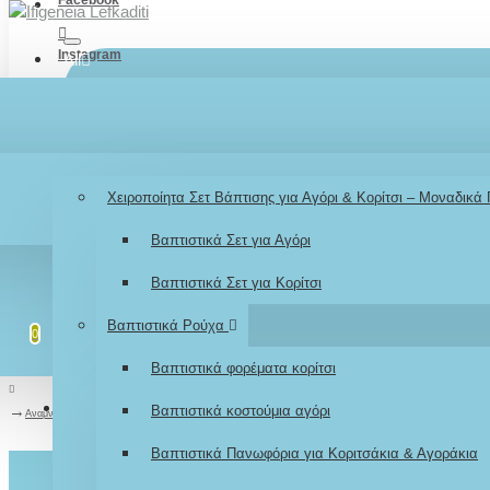
Instagram
All
TikTok
Menu
Λογαριασμός
Σύνδεση / Εγγραφή
Youtube
Βάπτιση
Χειροποίητα Σετ Βάπτισης για Αγόρι & Κορίτσι – Μοναδικά
LOGIN
Βαπτιστικά Σετ για Αγόρι
REGISTER
Βαπτιστικά Σετ για Κορίτσι
Λίστα επιθυμιών
Επεξεργασία Λίστας
Βαπτιστικά Ρούχα
0
0
Βαπτιστικά φορέματα κορίτσι
Σύγκριση
Σύγκριση Προϊόντων
Βαπτιστικά κοστούμια αγόρι
0
Αναμνηστικό καδράκι ευχών «Σαφάρι Ζωάκια» νονού/νονάς σε θέμα της βάπτισή σας
Βαπτιστικά Πανωφόρια για Κοριτσάκια & Αγοράκια