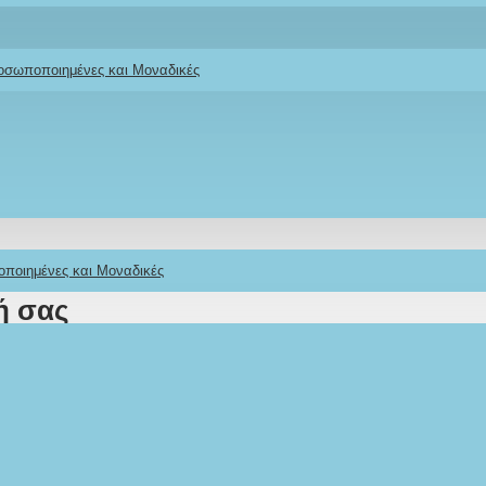
ροσωποποιημένες και Μοναδικές
φάρι Ζωάκια»
οποιημένες και Μοναδικές
ή σας
Stock: