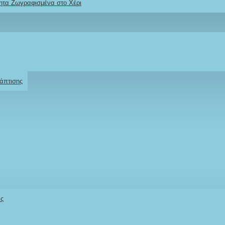
ητα Ζωγραφισμένα στο Χέρι
Ρωτήστε μας
Για το προϊόν
άπτισης
άς