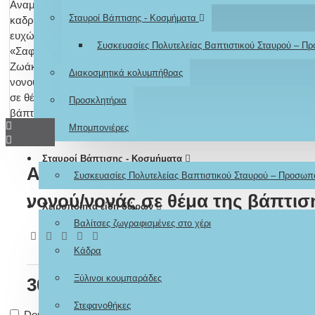
Σταυροί Βάπτισης - Κοσμήματα
Συσκευασίες Πολυτελείας Βαπτιστικού Σταυρού – Π
Διακοσμητικά κολυμπήθρας
Προσκλητήρια
Μπομπονιέρες
Σταυροί Βάπτισης - Κοσμήματα
Αναμνηστικό καδράκι ευχών «Σα
Συσκευασίες Πολυτελείας Βαπτιστικού Σταυρού – Προσωπ
νονού/νονάς σε θέμα της βάπτισ
Χειροποίητα είδη δώρων
Βαλίτσες ζωγραφισμένες στο χέρι
Σύμφωνα με 0 αξιολογήσεις.
-
Γράψτε μια αξιολόγηση
Κάδρα
Ξύλινοι κουμπαράδες
30,00€
Στεφανοθήκες
Don't show again.