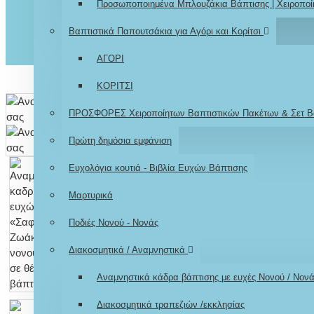
Προσωποποιημένα Μπλουζάκια Βάπτισης | Χειροποί
Βαπτιστικά Παπουτσάκια για Αγόρι και Κορίτσι
ΑΓΟΡΙ
ΚΟΡΙΤΣΙ
ΠΡΟΣΦΟΡΕΣ Χειροποίητων Βαπτιστικών Πακέτων & Σετ Β
Πρώτη δημόσια εμφάνιση
Ευχολόγια κουτιά - Βιβλία Ευχών Βάπτισης
Μαρτυρικά
Ποδιές Νονού - Νονάς
Διακοσμητικά / Αναμνηστικά
Αναμνηστικά κάδρα βάπτισης με ευχές Νονού / Νον
Διακοσμητικά τραπεζιών /εκκλησίας