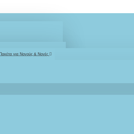
 Πακέτα για Νονούς & Νονές
2610001348