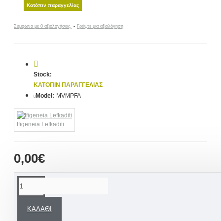
Κατόπιν παραγγελίας
Σύμφωνα με 0 αξιολογήσεις.
-
Γράψτε μια αξιολόγηση
Stock:
ΚΑΤΌΠΙΝ ΠΑΡΑΓΓΕΛΊΑΣ
Model:
MVMPFA
Ifigeneia Lefkaditi
0,00€
ΠΕΡΙΓΡΑΦΉ
ΚΑΛΆΘΙ