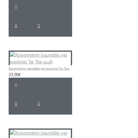
Χειροποίητη λαμπάδα για κορίτσια Τικ Τοκ μωβ
23,00€