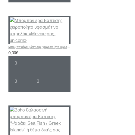
Μπομπονιέρα βάπτισης χειροποίητο υφασμάτινο μπρελόκ «Μονόκερος-unicorn»
0,00€