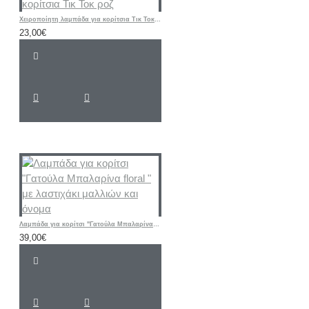
Χειροποίητη λαμπάδα για κορίτσια Τικ Τοκ ροζ
23,00€
Λαμπάδα για κορίτσι "Γατούλα Μπαλαρίνα floral " με λαστιχάκι μαλλιών και όνομα
39,00€