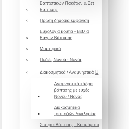
Βαπτιστικών Πακέτων & Σετ
Βάπτισης
Πρώτη δημόσια εμφάνιση
Ευχολόγια κουτιά - Βιβλία
Ευχών Βάπτισης
Μαρτυρικά
Ποδιές Νονού - Νονάς
Διακοσμητικά / Αναμνηστικά
Αναμνηστικά κάδρα
βάπτισης με ευχές
Νονού / Νονάς
Διακοσμητικά
τραπεζιών /εκκλησίας
Σταυροί Βάπτισης - Κοσμήματα