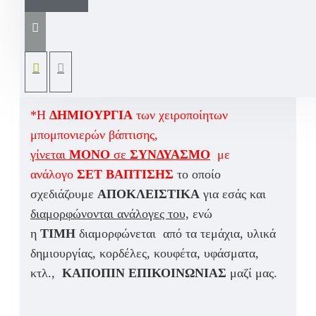
Ιδιαίτερες μπομπονιέρες βάπτισης μικρές
τουρτιέρες με κουφέτα και λεπτομέρεια
χειροποίητης ζωγραφικής αρχικού ονόματος αλλά
και ετικέτα θέματος ευχών.
*Η
ΔΗΜΙΟΥΡΓΙΑ
των χειροποίητων
μπομπονιερών βάπτισης,
γίνεται
ΜΟΝΟ
σε
ΣΥΝΔΥΑΣΜΟ
με
ανάλογο
ΣΕΤ ΒΑΠΤΙΣΗΣ
το οποίο
σχεδιάζουμε
ΑΠΟΚΛΕΙΣΤΙΚΑ
για εσάς και
διαμορφώνονται ανάλογες του,
ενώ
η
ΤΙΜΗ
διαμορφώνεται από τα τεμάχια, υλικά
δημιουργίας, κορδέλες, κουφέτα, υφάσματα,
κτλ.,
ΚΑΠΟΠΙΝ ΕΠΙΚΟΙΝΩΝΙΑΣ
μαζί μας.