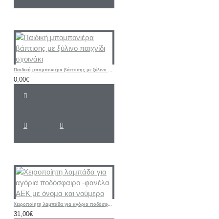
Παιδική μπομπονιέρα βάπτισης με ξύλινο παιχνίδι σχοινάκι
0,00€
Χειροποίητη λαμπάδα για αγόρια ποδόσφαιρο -φανέλα ΑΕΚ με όνομα και νούμερο
31,00€