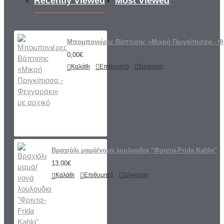
Recently Viewed
Most Viewed
Μπομπονιέρες Βάπτισης «Μικρή Πριγκίπισσα - Φε
0,00€
Καλάθι
Επιθυμητό
Σύγκριση
Βραχιόλι μαμά/νονά λουλουδια "Φριντα-Frida Kahlo"
13,00€
Καλάθι
Επιθυμητό
Σύγκριση