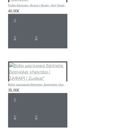
Ποδιά βάπτισης Νονού / Νονάς «Ροζ Πεταλούδα - Λουλούδι»
40,00€
Boho μαρτυρικά βάπτισης βραχιόλια «Λιοντάρι / ΣΑΦΑΡΙ / Ζωάκια”
35,00€