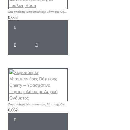
Χειροποίητες Μπομπονιέρες Βάπτισης Cherry – Μεταλλική Εικονίτσα Παναγίας με Γυάλινη Βάση
0,00€
Χειροποίητες Μπομπονιέρες Βάπτισης Cherry – Υφασμάτινα Πορτοφολάκια με Αρχικό Ονόματος
0,00€