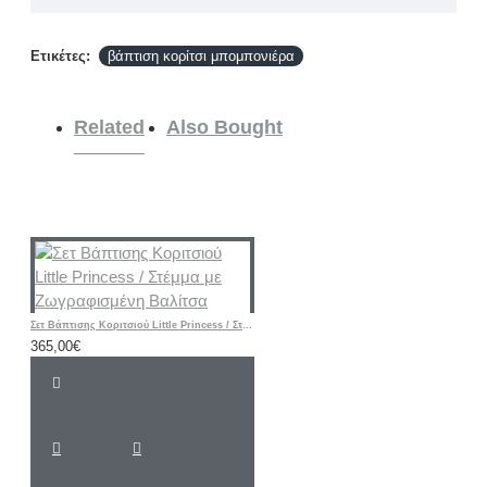
Ετικέτες:
βάπτιση κορίτσι μπομπονιέρα
Related
Also Bought
Σετ Βάπτισης Κοριτσιού Little Princess / Στέμμα με Ζωγραφισμένη Βαλίτσα
365,00€