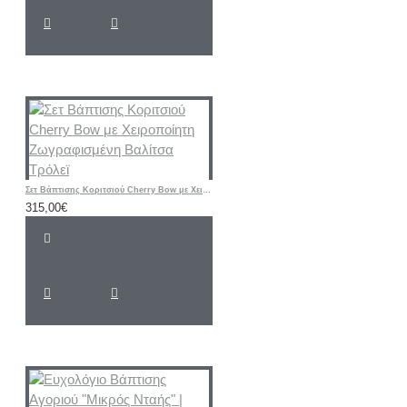
Σετ Βάπτισης Κοριτσιού Cherry Bow με Χειροποίητη Ζωγραφισμένη Βαλίτσα Τρόλεϊ
315,00€