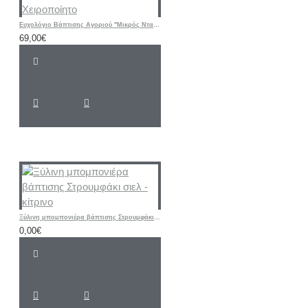
Ευχολόγιο Βάπτισης Αγοριού "Μικρός Νταής" | Χειροποίητο
69,00€
Ξύλινη μπομπονιέρα βάπτισης Στρουμφάκι σιελ - κίτρινο
0,00€