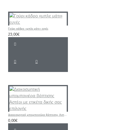
Γούρι κάδρο «μπλε μάτι» ευχές
23,00€
Διακοσμητική μπομπονιέρα βάπτισης Αστέρι με ετικέτα δικής σας επιλογής
0,00€