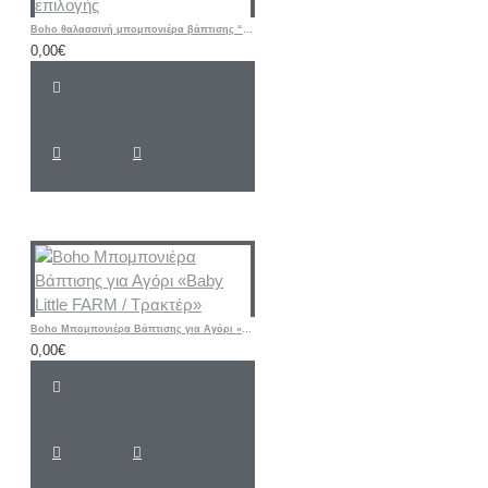
Boho θαλασσινή μπομπονιέρα βάπτισης “Ψαράκι Sea ​​Fish / Greek Islands” ή θέμα δικής σας επιλογής
0,00€
Boho Μπομπονιέρα Βάπτισης για Αγόρι «Baby Little FARM / Τρακτέρ»
0,00€