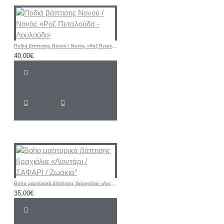
Ποδιά βάπτισης Νονού / Νονάς «Ροζ Πεταλούδα - Λουλούδι»
40,00€
Boho μαρτυρικά βάπτισης βραχιόλια «Λιοντάρι / ΣΑΦΑΡΙ / Ζωάκια”
35,00€