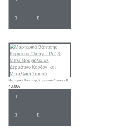
Μαρτυρικά Βάπτισης Κοριτσιού Cherry – Ροζ & Μπεζ Βραχιόλια με Δερμάτινο Κορδόνι και Μεταλλικό Σταυρό
43,00€