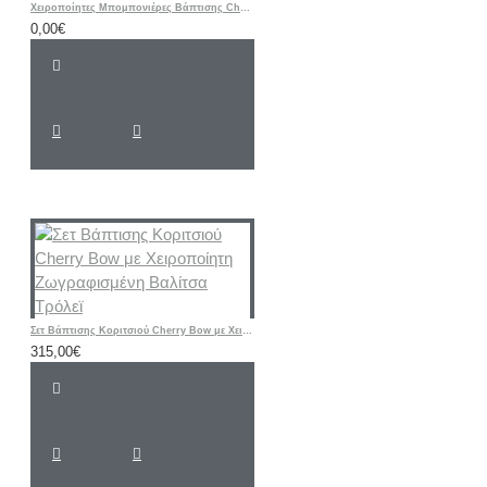
Χειροποίητες Μπομπονιέρες Βάπτισης Cherry – Υφασμάτινα Πορτοφολάκια με Αρχικό Ονόματος
0,00€
Σετ Βάπτισης Κοριτσιού Cherry Bow με Χειροποίητη Ζωγραφισμένη Βαλίτσα Τρόλεϊ
315,00€