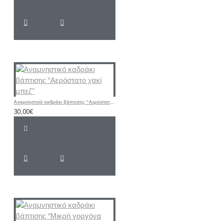
Αναμνηστικό καδράκι βάπτισης “Αερόστατο χακί μπεζ"
30,00€