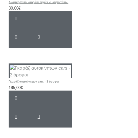
Αναμνηστικό καδράκι ευχών «Ελεφαντάκι» νονού/νονάς σε θέμα της βάπτισή σας
30,00€
Γκαράζ αυτοκίνητων cars - 3 όροφοι
185,00€