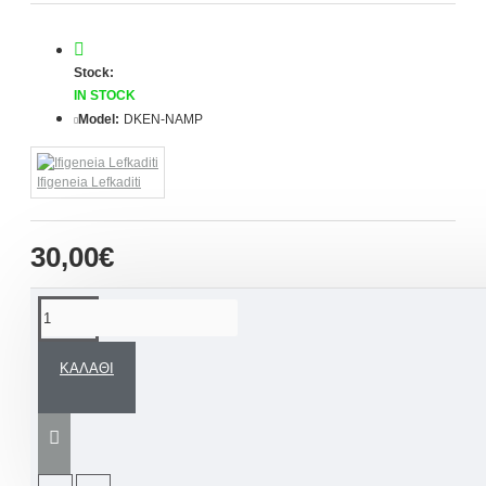
Stock:
IN STOCK
Model:
DKEN-NAMP
Ifigeneia Lefkaditi
30,00€
ΠΕΡΙΓΡΑΦΉ
ΚΑΛΆΘΙ
Ένα ξεχωριστό, χειροποίητο καδράκι ευχών,
εμπνευσμένο από το συμβολισμό της
βάπτισης και τα λόγια αγάπης του νονού ή της