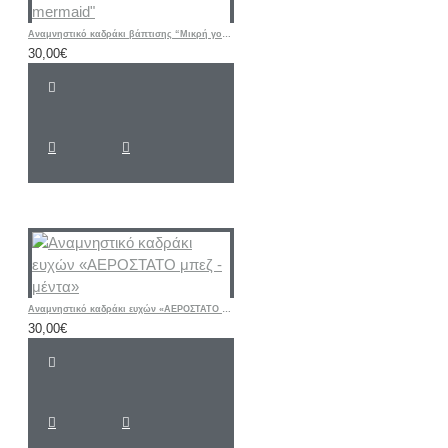
Αναμνηστικό καδράκι βάπτισης “Μικρή γοργόνα mermaid"
30,00€
Αναμνηστικό καδράκι ευχών «ΑΕΡΟΣΤΑΤΟ μπεζ - μέντα»
30,00€