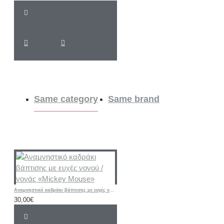
Same category
Same brand
Αναμνηστικό καδράκι βάπτισης με ευχές νονού / νονάς «Mickey Mouse»
30,00€