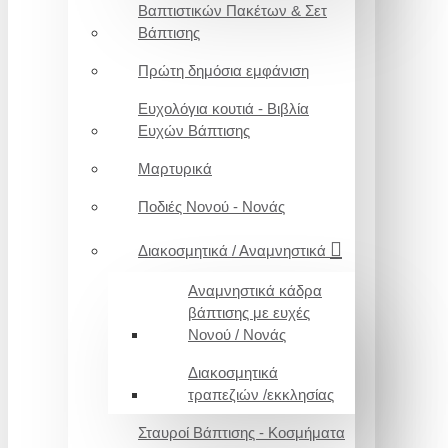
Βαπτιστικών Πακέτων & Σετ
Βάπτισης
Πρώτη δημόσια εμφάνιση
Ευχολόγια κουτιά - Βιβλία
Ευχών Βάπτισης
Μαρτυρικά
Ποδιές Νονού - Νονάς
Διακοσμητικά / Αναμνηστικά
Αναμνηστικά κάδρα
βάπτισης με ευχές
Νονού / Νονάς
Διακοσμητικά
τραπεζιών /εκκλησίας
Σταυροί Βάπτισης - Κοσμήματα