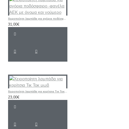
Χειροποίητη λαμπάδα για αγόρια ποδόσφαιρο -φανέλα ΑΕΚ με όνομα και νούμερο
31,00€
Χειροποίητη λαμπάδα για κορίτσια Τικ Τοκ μωβ
23,00€