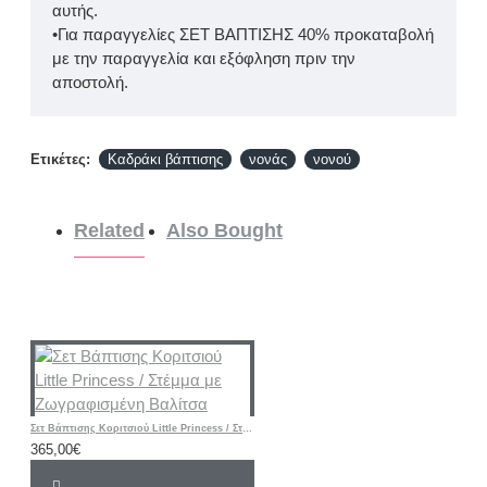
αυτής.
•Για παραγγελίες ΣΕΤ ΒΑΠΤΙΣΗΣ 40% προκαταβολή
με την παραγγελία και εξόφληση πριν την
αποστολή.
Ετικέτες:
Καδράκι βάπτισης
νονάς
νονού
Related
Also Bought
Σετ Βάπτισης Κοριτσιού Little Princess / Στέμμα με Ζωγραφισμένη Βαλίτσα
365,00€