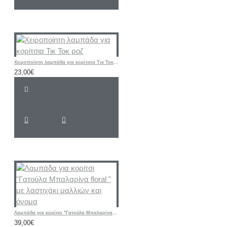
Χειροποίητη λαμπάδα για κορίτσια Τικ Τοκ ροζ
23,00€
Λαμπάδα για κορίτσι "Γατούλα Μπαλαρίνα floral " με λαστιχάκι μαλλιών και όνομα
39,00€