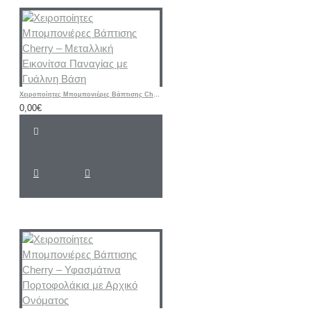
Χειροποίητες Μπομπονιέρες Βάπτισης Cherry – Μεταλλική Εικονίτσα Παναγίας με Γυάλινη Βάση
0,00€