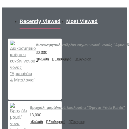
Recently Viewed
Most Viewed
Διακοσμητικό καδράκι ευχών νονού νονάς "Αρκουδ
30,00€
Καλάθι
Επιθυμητό
Σύγκριση
Βραχιόλι μαμά/νονά λουλουδια "Φριντα-Frida Kahlo"
13,00€
Καλάθι
Επιθυμητό
Σύγκριση