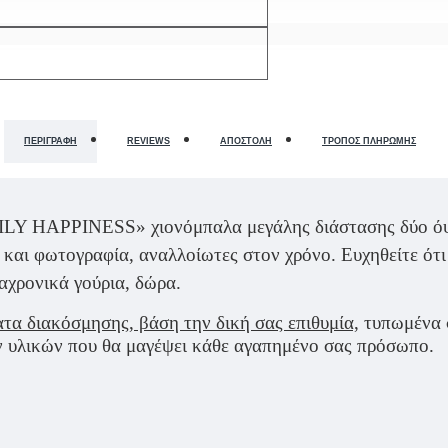
ΠΕΡΙΓΡΑΦΉ
REVIEWS
ΑΠΟΣΤΟΛΉ
ΤΡΌΠΟΣ ΠΛΗΡΩΜΉΣ
MILY HAPPINESS» χιονόμπαλα μεγάλης διάστασης δύο όψ
και φωτογραφία, αναλλοίωτες στον χρόνο. Ευχηθείτε ότι κ
αχρονικά γούρια, δώρα.
τα διακόσμησης, βάση την δική σας επιθυμία,
τυπωμένα σ
 υλικών που θα μαγέψει κάθε αγαπημένο σας πρόσωπο.