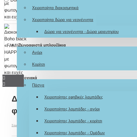
Χειροποίητα διακοσμητικά
Χειροποίητα δώρα για νεογέννητα
Δώρα για νεογέννητα - Δώρα μαιευτηρίου
Ζωγραφιστά μπλουζάκια
Αγόρι
Κορίτσι
Εποχιακά
Πάσχα
Διακοσμητικό Boho black «FAM
Χειροποίητες εφηβικές λαμπάδες
φωτογραφία και ευχές
Χειροποίητες λαμπάδες - αγόρι
Χειροποίητες λαμπάδες - κορίτσι
Σύμφωνα με 0 αξιολογήσεις.
-
Γράψτε μια αξιολόγηση
Χειροποίητες λαμπάδες - Ομάδων