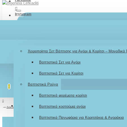
Instagram
All
TikTok
Menu
Λογαριασμός
Σύνδεση / Εγγραφή
Youtube
Βάπτιση
Χειροποίητα Σετ Βάπτισης για Αγόρι & Κορίτσι – Μοναδικά
LOGIN
Βαπτιστικά Σετ για Αγόρι
REGISTER
Βαπτιστικά Σετ για Κορίτσι
Λίστα επιθυμιών
Επεξεργασία Λίστας
Βαπτιστικά Ρούχα
0
0
Βαπτιστικά φορέματα κορίτσι
Σύγκριση
Σύγκριση Προϊόντων
Βαπτιστικά κοστούμια αγόρι
0
Διακοσμητικό Boho black «FAMILY HAPPINESS» με φωτογραφία και ευχές
Βαπτιστικά Πανωφόρια για Κοριτσάκια & Αγοράκια