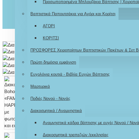
Προσωποποιημένα Μπλουζάκια Βάπτισης | Χειροποί
Βαπτιστικά Παπουτσάκια για Αγόρι και Κορίτσι
ΑΓΟΡΙ
ΚΟΡΙΤΣΙ
ΠΡΟΣΦΟΡΕΣ Χειροποίητων Βαπτιστικών Πακέτων & Σετ Β
Πρώτη δημόσια εμφάνιση
Ευχολόγια κουτιά - Βιβλία Ευχών Βάπτισης
Μαρτυρικά
Ποδιές Νονού - Νονάς
Διακοσμητικά / Αναμνηστικά
Αναμνηστικά κάδρα βάπτισης με ευχές Νονού / Νον
Διακοσμητικά τραπεζιών /εκκλησίας