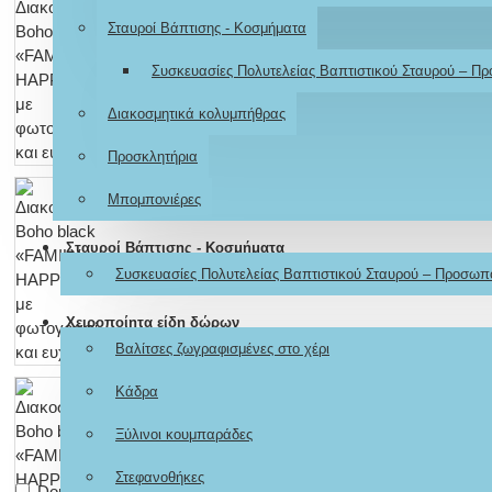
Σταυροί Βάπτισης - Κοσμήματα
Συσκευασίες Πολυτελείας Βαπτιστικού Σταυρού – Π
Διακοσμητικά κολυμπήθρας
Προσκλητήρια
Μπομπονιέρες
Σταυροί Βάπτισης - Κοσμήματα
Συσκευασίες Πολυτελείας Βαπτιστικού Σταυρού – Προσωπ
Χειροποίητα είδη δώρων
Βαλίτσες ζωγραφισμένες στο χέρι
Κάδρα
Ξύλινοι κουμπαράδες
Στεφανοθήκες
Don't show again.