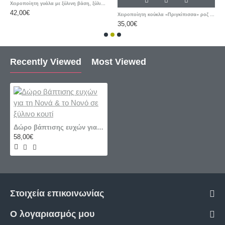
Χειροποίητη γυάλα με ξύλινη βάση, ξύλινες καρδιές και φωτογραφία
42,00€
Χειροποίητη κούκλα «Πριγκίπισσα» ροζ σε χιονόμπαλα δύο όψεων με ευχές/ονόματα
35,00€
Recently Viewed
Most Viewed
Δώρο βάπτισης ευχών για τη Νονά & το Νονό σε ξύλινο κουτί
58,00€
Στοιχεία επικοινωνίας
Ο λογαριασμός μου