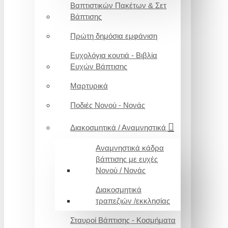
Βαπτιστικών Πακέτων & Σετ
Βάπτισης
Πρώτη δημόσια εμφάνιση
Ευχολόγια κουτιά - Βιβλία
Ευχών Βάπτισης
Μαρτυρικά
Ποδιές Νονού - Νονάς
Διακοσμητικά / Αναμνηστικά
Αναμνηστικά κάδρα
βάπτισης με ευχές
Νονού / Νονάς
Διακοσμητικά
τραπεζιών /εκκλησίας
Σταυροί Βάπτισης - Κοσμήματα