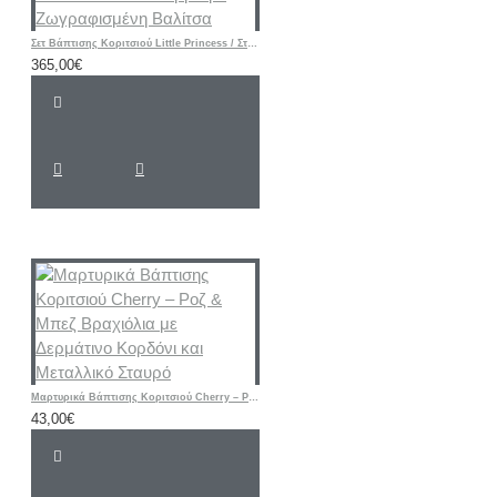
Σετ Βάπτισης Κοριτσιού Little Princess / Στέμμα με Ζωγραφισμένη Βαλίτσα
365,00€
Μαρτυρικά Βάπτισης Κοριτσιού Cherry – Ροζ & Μπεζ Βραχιόλια με Δερμάτινο Κορδόνι και Μεταλλικό Σταυρό
43,00€