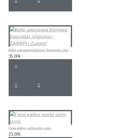
Boho μαρτυρικά βάπτισης βραχιόλια «Λιοντάρι / ΣΑΦΑΡΙ / Ζωάκια”
35,00€
Γούρι κάδρο «μπλε μάτι» ευχές
23,00€