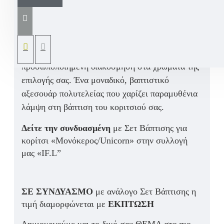
βάπτιση κοριτσιού
με θέμα
μονόκερο (unicorn)
και
μονόγραμμα ονόματος
. Ιδανική για την
παρουσίαση του βαπτιστικού σταυρού
, φτιαγμένη
στο χέρι με
υλικά υψηλής αισθητικής
και
προσωποποιημένη διακόσμηση
στα χρώματα της
επιλογής σας. Ένα
μοναδικό, βαπτιστικό
αξεσουάρ πολυτελείας
που χαρίζει παραμυθένια
λάμψη στη
βάπτιση του κοριτσιού σας
.
Δείτε την συνδυασμένη
με Σετ Βάπτισης για
κορίτσι «Μονόκερος/Unicorn» στην συλλογή
μας «IF.L”
ΣΕ ΣΥΝΔΥΑΣΜΟ
με ανάλογο Σετ Βάπτισης η
τιμή διαμορφώνεται με
ΕΚΠΤΩΣΗ