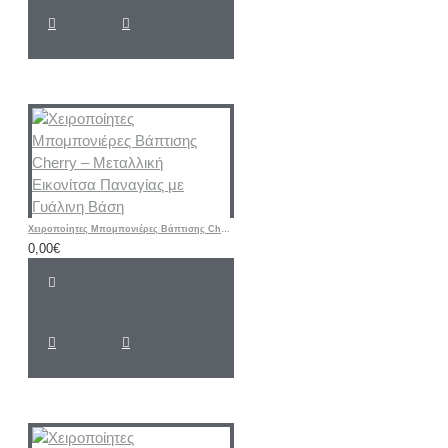
Χειροποίητες Μπομπονιέρες Βάπτισης Cherry – Μεταλλική Εικονίτσα Παναγίας με Γυάλινη Βάση
0,00€