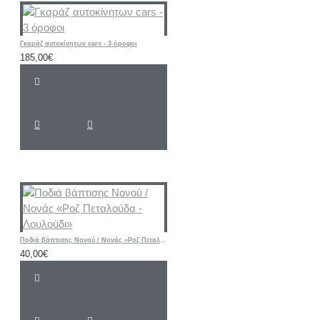
Γκαράζ αυτοκίνητων cars - 3 όροφοι
185,00€
Ποδιά βάπτισης Νονού / Νονάς «Ροζ Πεταλούδα - Λουλούδι»
40,00€