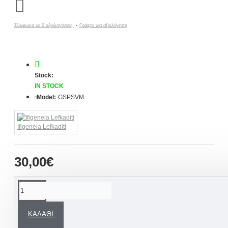
Σύμφωνα με 0 αξιολογήσεις.
-
Γράψτε μια αξιολόγηση
Stock:
IN STOCK
Model:
GSPSVM
Ifigeneia Lefkaditi
30,00€
ΠΕΡΙΓΡΑΦΉ
ΚΑΛΆΘΙ
Χειροποίητη γυάλινη πολυτελής συσκευασία
για