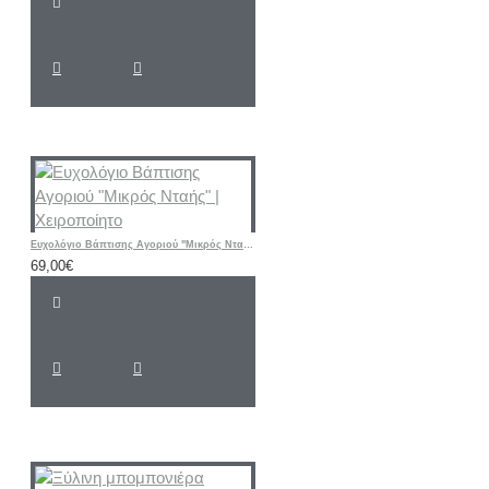
Ευχολόγιο Βάπτισης Αγοριού "Μικρός Νταής" | Χειροποίητο
69,00€