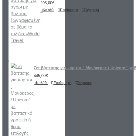
295,00€
Καλάθι
Επιθυμητό
Σύγκριση
Σετ βάπτισης για κορίτσι " Μονόκερος / Unicorn" με 
445,00€
Καλάθι
Επιθυμητό
Σύγκριση