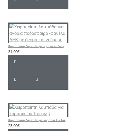
Χειροποίητη λαμπάδα για αγόρια ποδόσφαιρο -φανέλα ΑΕΚ με όνομα και νούμερο
31,00€
Χειροποίητη λαμπάδα για κορίτσια Τικ Τοκ μωβ
23,00€