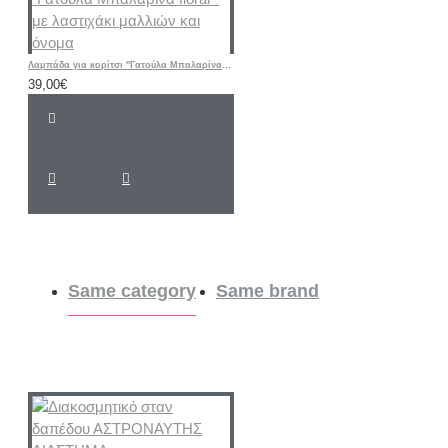
Λαμπάδα για κορίτσι "Γατούλα Μπαλαρίνα floral " με λαστιχάκι μαλλιών και όνομα
39,00€
Same category
Same brand