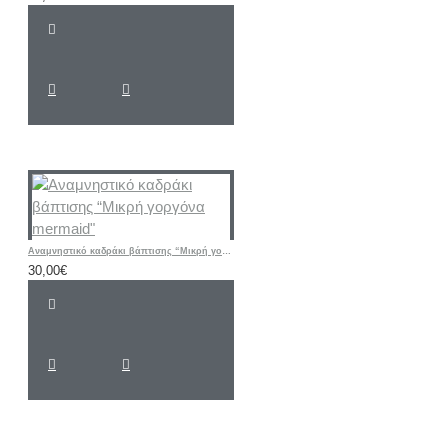
Αναμνηστικό καδράκι βάπτισης “Μικρή γοργόνα mermaid"
30,00€