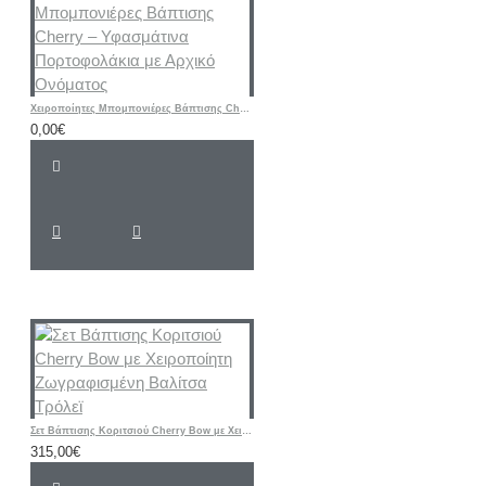
Χειροποίητες Μπομπονιέρες Βάπτισης Cherry – Υφασμάτινα Πορτοφολάκια με Αρχικό Ονόματος
0,00€
Σετ Βάπτισης Κοριτσιού Cherry Bow με Χειροποίητη Ζωγραφισμένη Βαλίτσα Τρόλεϊ
315,00€