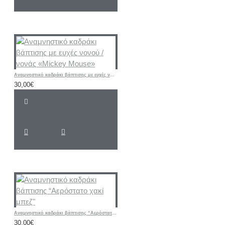
Αναμνηστικό καδράκι βάπτισης με ευχές νονού / νονάς «Mickey Mouse»
30,00€
Αναμνηστικό καδράκι βάπτισης “Αερόστατο χακί μπεζ"
30,00€