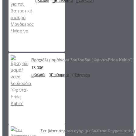
Καλάθι
Επιθυμητό
Σύγκριση
Βραχιόλι μαμά/νονά λουλουδια "Φριντα-Frida Kahlo"
13,00€
Καλάθι
Επιθυμητό
Σύγκριση
Σετ βάπτισης για αγόρι με βαλίτσα ζωγραφισμένη 