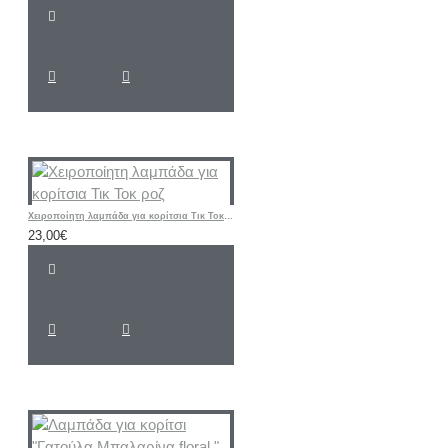
Χειροποίητη λαμπάδα για κορίτσια Τικ Τοκ ροζ
23,00€