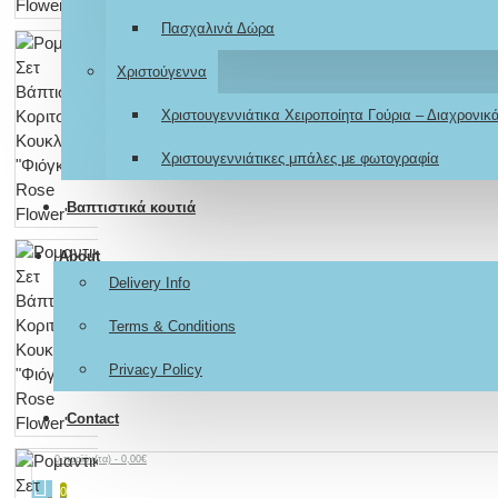
Πασχαλινά Δώρα
Χριστούγεννα
Χριστουγεννιάτικα Χειροποίητα Γούρια – Διαχρονι
Χριστουγεννιάτικες μπάλες με φωτογραφία
Βαπτιστικά κουτιά
About
Delivery Info
Terms & Conditions
Privacy Policy
Contact
0 προϊόν(τα) - 0,00€
0