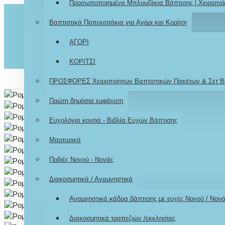
Προσωποποιημένα Μπλουζάκια Βάπτισης | Χειροποί
Βαπτιστικά Παπουτσάκια για Αγόρι και Κορίτσι
ΑΓΟΡΙ
ΚΟΡΙΤΣΙ
ΠΡΟΣΦΟΡΕΣ Χειροποίητων Βαπτιστικών Πακέτων & Σετ Β
Πρώτη δημόσια εμφάνιση
Ευχολόγια κουτιά - Βιβλία Ευχών Βάπτισης
Μαρτυρικά
Ποδιές Νονού - Νονάς
Διακοσμητικά / Αναμνηστικά
Αναμνηστικά κάδρα βάπτισης με ευχές Νονού / Νον
Διακοσμητικά τραπεζιών /εκκλησίας