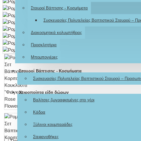
Σταυροί Βάπτισης - Κοσμήματα
Συσκευασίες Πολυτελείας Βαπτιστικού Σταυρού – Π
Διακοσμητικά κολυμπήθρας
Προσκλητήρια
Μπομπονιέρες
Σταυροί Βάπτισης - Κοσμήματα
Συσκευασίες Πολυτελείας Βαπτιστικού Σταυρού – Προσωπ
Χειροποίητα είδη δώρων
Βαλίτσες ζωγραφισμένες στο χέρι
Κάδρα
Ξύλινοι κουμπαράδες
Στεφανοθήκες
Don't show again.