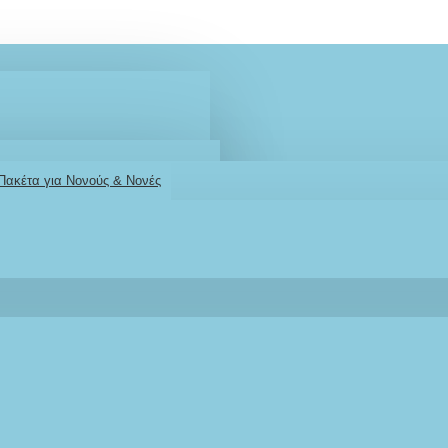
 Πακέτα για Νονούς & Νονές