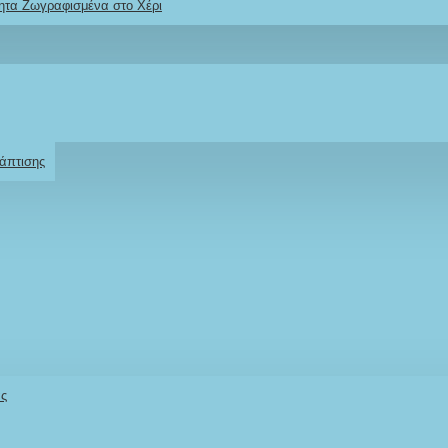
ητα Ζωγραφισμένα στο Χέρι
2610001348
Ρωτήστε μας
Για το προϊόν
άπτισης
άς