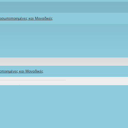
ροσωποποιημένες και Μοναδικές
ς "Πριγκίπισσα
οποιημένες και Μοναδικές
Stock:
IN STOCK
Model:
MVVA-26
Ifigeneia Lefkaditi