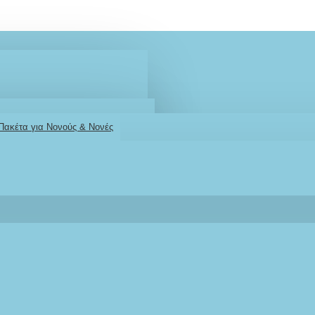
 Πακέτα για Νονούς & Νονές