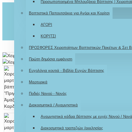
Προσωποποιημένα Μπλουζάκια Βάπτισης | Χειροποί
Βαπτιστικά Παπουτσάκια για Αγόρι και Κορίτσι
ΑΓΟΡΙ
ΚΟΡΙΤΣΙ
ΠΡΟΣΦΟΡΕΣ Χειροποίητων Βαπτιστικών Πακέτων & Σετ Β
Πρώτη δημόσια εμφάνιση
Ευχολόγια κουτιά - Βιβλία Ευχών Βάπτισης
Μαρτυρικά
Ποδιές Νονού - Νονάς
Διακοσμητικά / Αναμνηστικά
Αναμνηστικά κάδρα βάπτισης με ευχές Νονού / Νον
Διακοσμητικά τραπεζιών /εκκλησίας