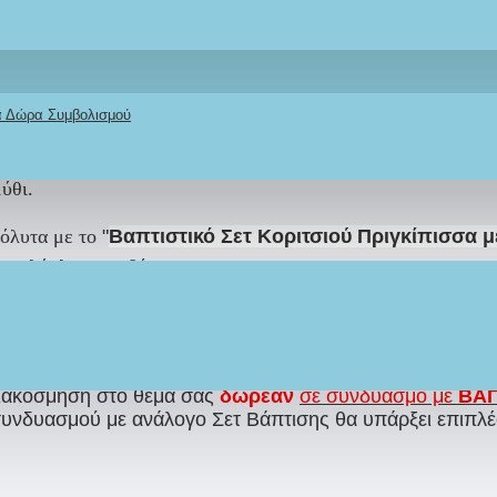
σσα Άμαξα Καρδιά", μοναδικά βραχιόλια σε bronze απόχρωση 
 πριγκίπισσα. Ένα κομψό και ξεχωριστό αναμνηστικό δώρο 
κά Δώρα Συμβολισμού
α μαρτυρικά βάπτισης αποτελούν ένα από τα πιο σημαντικά σ
ολυτέλεια, οι προσεγμένες λεπτομέρειες και ο ρομαντικός σχ
ύθι.
πόλυτα με το
"
Βαπτιστικό Σετ Κοριτσιού Πριγκίπισσα μ
σε ολόκληρη τη βάπτιση.
μένα
σε αποχρώσεις του δικού σας θέματος.
ιακόσμηση στο θέμα σας
δωρεάν
σε συνδυασμό με
ΒΑΠ
συνδυασμού με ανάλογο Σετ Βάπτισης θα υπάρξει επιπλέ