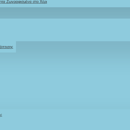
ητα Ζωγραφισμένα στο Χέρι
2610001348
Ρωτήστε μας
Για το προϊόν
άπτισης
άς