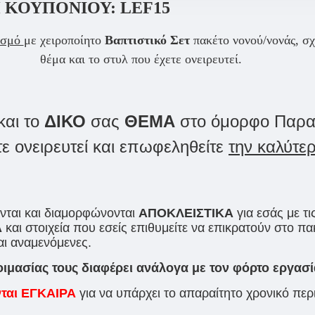
 ΚΟΥΠΟΝΙΟΥ:
LEF15
ασμό
με χειροποίητο
Βαπτιστικό Σετ
πακέτο νονού/νονάς, σ
θέμα και το στυλ που έχετε ονειρευτεί.
και το
ΔΙΚΟ
σας
ΘΕΜΑ
στο όμορφο Παραμυ
τε ονειρευτεί και επωφεληθείτε
την καλύτε
νται και διαμορφώνονται
ΑΠΟΚΛΕΙΣΤΙΚΑ
για εσάς με τι
Α
και στοιχεία που εσείς επιθυμείτε να επικρατούν στο πα
αι αναμενόμενες.
οιμασίας τους διαφέρει ανάλογα με τον φόρτο εργασί
νται ΕΓΚΑΙΡΑ
για να υπάρχει το απαραίτητο χρονικό πε