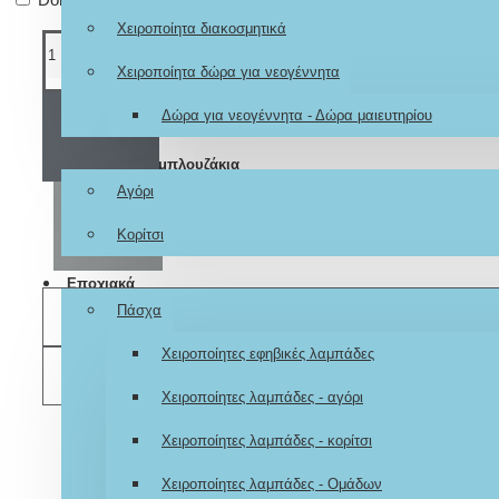
Χειροποίητα διακοσμητικά
Χειροποίητα δώρα για νεογέννητα
Δώρα για νεογέννητα - Δώρα μαιευτηρίου
ΚΑΛΆΘΙ
Ζωγραφιστά μπλουζάκια
Αγόρι
ΑΓΟΡΆ
Κορίτσι
Εποχιακά
Πάσχα
ΕΠΙΘΥΜΗΤΌ
Χειροποίητες εφηβικές λαμπάδες
ΣΎΓΚΡΙΣΗ
Χειροποίητες λαμπάδες - αγόρι
Χειροποίητες λαμπάδες - κορίτσι
Χειροποίητες λαμπάδες - Ομάδων