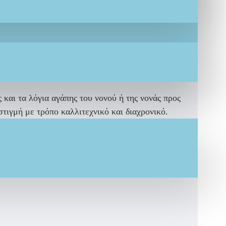
και τα λόγια αγάπης του νονού ή της νονάς προς
τιγμή με τρόπο καλλιτεχνικό και διαχρονικό.
 το
Luxury Σετ Βάπτισης Αγoριού Safari
κό σετ. Οι ευχές του νονού ή της νονάς