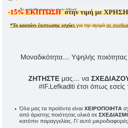
Το καλάθι αγορών είναι άδειο!
-15%
ΕΚΠΤΩΣΗ
στην τιμή με
ΧΡΗΣΗ
*Το κουπόνι έκπτωσης ισχύει
για την αγορά
σε συνδυ
Μοναδικότητα… Υψηλής ποιότητας υ
ΖΗΤΗΣΤΕ
μας… να
ΣΧΕΔΙΑΖΟ
#IF.Lefkaditi έτσι όπως εσεί
Όλα μας τα προϊόντα είναι
ΧΕΙΡΟΠΟΙΗΤΑ
σχ
από άριστης ποιότητας υλικά σε
ΣΧΕΔΙΑΣΜ
κατόπιν παραγγελίας. Γι’ αυτό μικροδιαφορές