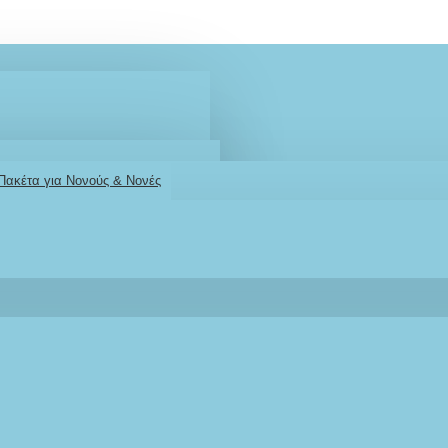
 Πακέτα για Νονούς & Νονές
2610001348