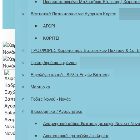
Προσωποποιημένα Μπλουζάκια Βάπτισης | Χειροποί
Βαπτιστικά Παπουτσάκια για Αγόρι και Κορίτσι
ΑΓΟΡΙ
ΚΟΡΙΤΣΙ
ΠΡΟΣΦΟΡΕΣ Χειροποίητων Βαπτιστικών Πακέτων & Σετ Β
Πρώτη δημόσια εμφάνιση
Ευχολόγια κουτιά - Βιβλία Ευχών Βάπτισης
Μαρτυρικά
Ποδιές Νονού - Νονάς
Διακοσμητικά / Αναμνηστικά
Αναμνηστικά κάδρα βάπτισης με ευχές Νονού / Νον
Διακοσμητικά τραπεζιών /εκκλησίας