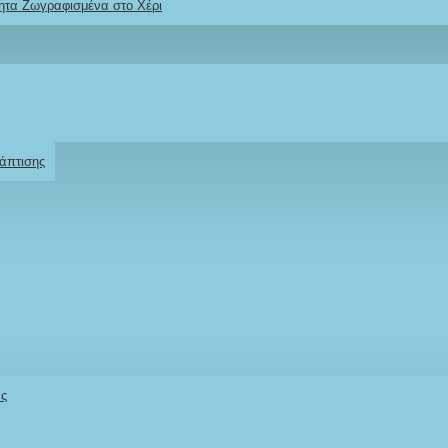
ητα Ζωγραφισμένα στο Χέρι
Ρωτήστε μας
Για το προϊόν
άπτισης
άς