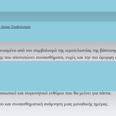
κά Δώρα Συμβολισμού
ΠΕΡΙΓΡΑΦΉ
REVIEWS
ΑΠΟΣΤΟΛΉ
ΤΡΌΠΟΣ ΠΛΗΡΩΜΉΣ
ευσμένο από τον συμβολισμό της ιεροτελεστίας της βάπτισης 
ς που αποτυπώνει συναισθήματα, ευχές και την πιο όμορφη σ
α με το χειροποίητο
βαπτιστικό σετ
της συλλογής μας,
όπως
 ένα ολοκληρωμένο αισθητικά αποτέλεσμα.
μέρεια, τη ζεστασιά και την αισθητική συνοχή με το βαπτιστι
σωπικό και συγκινητικό ενθύμιο που θα μείνει για πάντα.
ου και συναισθηματική ανάμνηση μιας μοναδικής ημέρας.