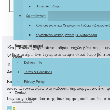
ΣΎΓΚΡΙΣΗ
Πασχαλινά Δώρα
Χριστούγεννα
Χριστουγεννιάτικα Χειροποίητα Γούρια – Διαχρονι
Χριστουγεννιάτικες μπάλες με φωτογραφία
Βαπτιστικά κουτιά
Ένα μοναδικό χειροποίητο καδράκι ευχών βάπτισης, εμπν
το βαφτιστήρι. Ένα ξεχωριστό αναμνηστικό δώρο βάπτιση
About
Delivery Info
Το καδράκι σχεδιάζεται αποκλειστικά σε απόλυτη αρμονί
Ζωάκια με Ξύλινο Δεντρόσπιτο,
ώστε να δημιουργείται
Terms & Conditions
Κάθε δημιουργία είναι χειροποίητη, με έμφαση στη λεπτο
Privacy Policy
αποτυπώνονται πάνω στο καδράκι, δημιουργώντας ένα προ
Contact
Ιδανικό για δώρο βάπτισης, διακόσμηση παιδικού δωματί
0 προϊόν(τα) - 0,00€
0