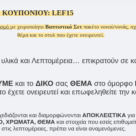
 ΚΟΥΠΟΝΙΟΥ:
LEF15
ασμό
με χειροποίητο
Βαπτιστικό Σετ
πακέτο νονού/νονάς, σ
θέμα και το στυλ που έχετε ονειρευτεί.
λικά και Λεπτομέρεια… επικρατούν σε κάθ
ΥΜΕ
και το
ΔΙΚΟ
σας
ΘΕΜΑ
στο όμορφο
ς το έχετε ονειρευτεί και επωφεληθείτε τη
εδιάζονται και διαμορφώνονται
ΑΠΟΚΛΕΙΣΤΙΚΑ
για
Ο, ΧΡΩΜΑΤΑ, ΘΕΜΑ
και στοιχεία που εσείς επιθυμε
 στις λεπτομέρειες, πρέπει να είναι αναμενόμενες.