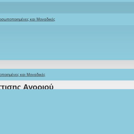
ροσωποποιημένες και Μοναδικές
οποιημένες και Μοναδικές
τισης Αγoριού
νάς