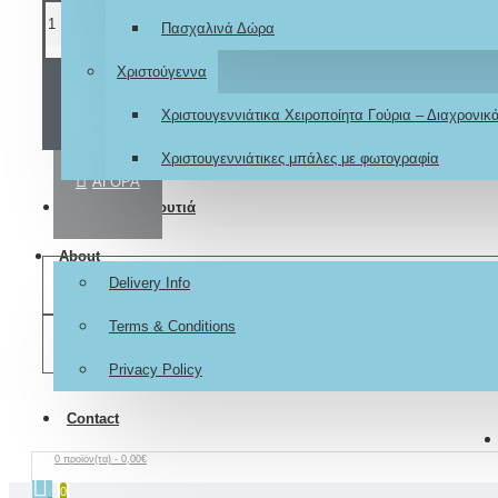
Πασχαλινά Δώρα
Χριστούγεννα
ΚΑΛΆΘΙ
Χριστουγεννιάτικα Χειροποίητα Γούρια – Διαχρονι
Χριστουγεννιάτικες μπάλες με φωτογραφία
ΑΓΟΡΆ
Βαπτιστικά κουτιά
About
ΕΠΙΘΥΜΗΤΌ
Delivery Info
Terms & Conditions
ΣΎΓΚΡΙΣΗ
Privacy Policy
Contact
0 προϊόν(τα) - 0,00€
0