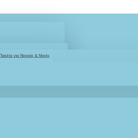
 Πακέτα για Νονούς & Νονές
2610001348