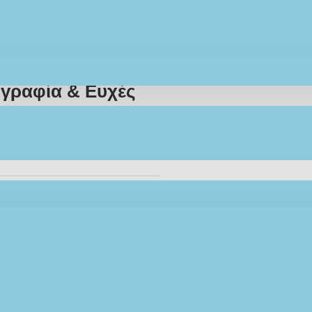
γραφία & Ευχές
όστατο»
Stock:
IN STOCK
Model:
KEAA-5
Ifigeneia Lefkaditi