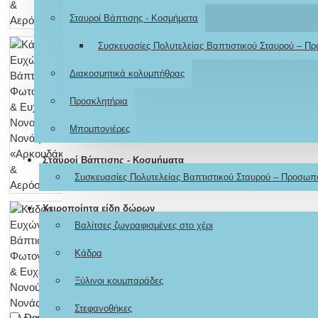
Σταυροί Βάπτισης - Κοσμήματα
Συσκευασίες Πολυτελείας Βαπτιστικού Σταυρού – Π
Διακοσμητικά κολυμπήθρας
Προσκλητήρια
Μπομπονιέρες
Σταυροί Βάπτισης - Κοσμήματα
Συσκευασίες Πολυτελείας Βαπτιστικού Σταυρού – Προσωπ
Χειροποίητα είδη δώρων
Βαλίτσες ζωγραφισμένες στο χέρι
Κάδρα
Ξύλινοι κουμπαράδες
Στεφανοθήκες
Don't show again.