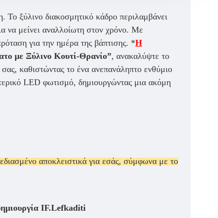
η. Το ξύλινο διακοσμητικό κάδρο περιλαμβάνει
ια να μείνει αναλλοίωτη στον χρόνο. Με
ρόταση για την ημέρα της βάπτισης. *
Η
το με Ξύλινο Κουτί-Θρανίο”
, ανακαλύψτε το
ς σας, καθιστώντας το ένα ανεπανάληπτο ενθύμιο
σωτερικό LED φωτισμό, δημιουργώντας μια ακόμη
χεδιασμένο αποκλειστικά για εσάς, σύμφωνα με το
μιουργία IF.Lefkaditi