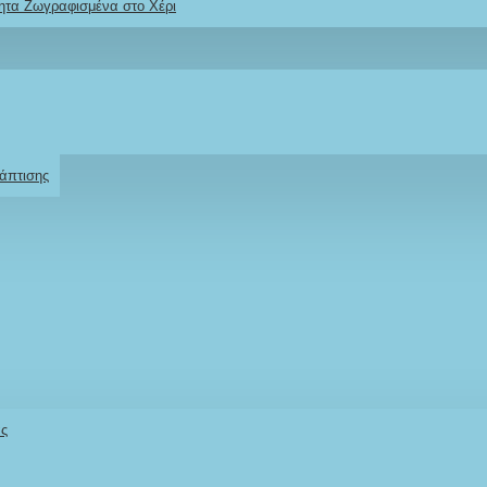
ητα Ζωγραφισμένα στο Χέρι
Ρωτήστε μας
Για το προϊόν
άπτισης
άς