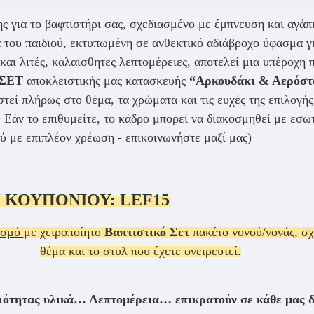
 για το βαφτιστήρι σας, σχεδιασμένο με έμπνευση και αγάπ
 του παιδιού, εκτυπωμένη σε ανθεκτικό αδιάβροχο ύφασμα γ
αι λιτές, καλαίσθητες λεπτομέρειες, αποτελεί μια υπέροχη π
ΣΕΤ
αποκλειστικής μας κατασκευής
“Αρκουδάκι & Αερόστα
τεί πλήρως στο θέμα, τα χρώματα και τις ευχές της επιλογή
 • Εάν το επιθυμείτε, το κάδρο μπορεί να διακοσμηθεί με ε
ού με επιπλέον χρέωση - επικοινωνήστε μαζί μας)
 ΚΟΥΠΟΝΙΟΥ:
LEF15
ασμό
με χειροποίητο
Βαπτιστικό Σετ
πακέτο νονού/νονάς, σ
θέμα και το στυλ που έχετε ονειρευτεί.
τητας υλικά… Λεπτομέρεια… επικρατούν σε κάθε μας δη