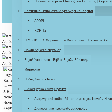
Προσωποποιημένα Μπλουζάκια Βάπτισης | Χειροποί
Βαπτιστικά Παπουτσάκια για Αγόρι και Κορίτσι
ΑΓΟΡΙ
ΚΟΡΙΤΣΙ
ΠΡΟΣΦΟΡΕΣ Χειροποίητων Βαπτιστικών Πακέτων & Σετ Β
Πρώτη δημόσια εμφάνιση
Ευχολόγια κουτιά - Βιβλία Ευχών Βάπτισης
Μαρτυρικά
Ποδιές Νονού - Νονάς
Διακοσμητικά / Αναμνηστικά
Αναμνηστικά κάδρα βάπτισης με ευχές Νονού / Νον
Διακοσμητικά τραπεζιών /εκκλησίας