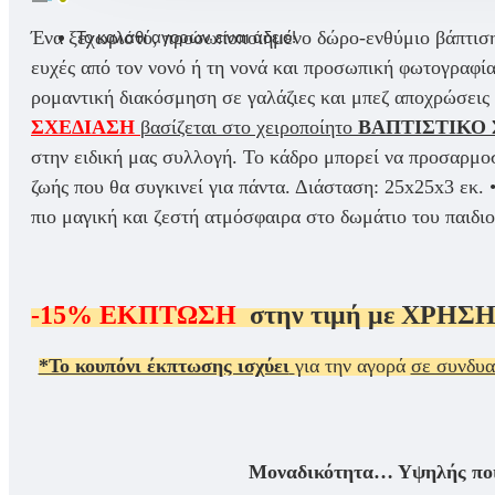
Ένα ξεχωριστό, προσωποποιημένο δώρο-ενθύμιο βάπτισης
Το καλάθι αγορών είναι άδειο!
ευχές από τον νονό ή τη νονά και προσωπική φωτογραφία
ρομαντική διακόσμηση σε γαλάζιες και μπεζ αποχρώσεις κ
ΣΧΕΔΙΑΣΗ
βασίζεται στο χειροποίητο
ΒΑΠΤΙΣΤΙΚΟ 
στην ειδική μας συλλογή. Το κάδρο μπορεί να προσαρμοσ
ζωής που θα συγκινεί για πάντα. Διάσταση: 25x25x3 εκ.
πιο μαγική και ζεστή ατμόσφαιρα στο δωμάτιο του παιδι
-15%
ΕΚΠΤΩΣΗ
στην τιμή με
ΧΡΗΣΗ
*Το κουπόνι έκπτωσης ισχύει
για την αγορά
σε συνδυ
Μοναδικότητα… Υψηλής ποιό