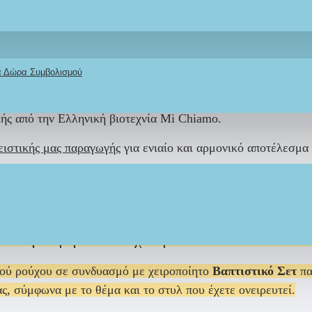
γόρι σε αποχρώσεις
λευκό και μπεζ
, ιδανικό για ζεστές μέρ
και προσεγμένη εμφάνιση για τη βάπτιση.
Το πουκάμισο είν
κά Δώρα Συμβολισμού
αμμή
, με κουμπί και
εσωτερικό λάστιχο στη μέση
για εύκολη 
ο καπέλο καβουράκι
, εξασφαλίζοντας άνεση και στυλ σε κάθ
κής
από την
Ελληνική βιοτεχνία Mi Chiamo
.
στικής μας παραγωγής
για ενιαίο και αρμονικό αποτέλεσμα
24μηνών,
(36μηνών εξτρά χρέωση).
Διαθέσιμο σε 18-25 μέρ
Η
στην τιμή του Ρούχου με
ΧΡΗΣΗ ΚΟΥΠΟ
κού ρούχου σε συνδυασμό με χειροποίητο
Βαπτιστικό Σετ
πα
ς, σύμφωνα με το θέμα και το στυλ που έχετε ονειρευτεί.