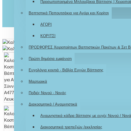
Προσωποποιημένα Μπλουζάκια Βάπτισης | Χειροποί
Βαπτιστικά Παπουτσάκια για Αγόρι και Κορίτσι
ΑΓΟΡΙ
ΚΟΡΙΤΣΙ
ΠΡΟΣΦΟΡΕΣ Χειροποίητων Βαπτιστικών Πακέτων & Σετ Β
Πρώτη δημόσια εμφάνιση
Ευχολόγια κουτιά - Βιβλία Ευχών Βάπτισης
Μαρτυρικά
Ποδιές Νονού - Νονάς
Διακοσμητικά / Αναμνηστικά
Αναμνηστικά κάδρα βάπτισης με ευχές Νονού / Νον
Διακοσμητικά τραπεζιών /εκκλησίας