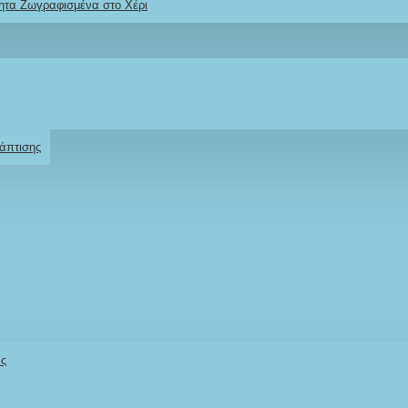
ητα Ζωγραφισμένα στο Χέρι
Ρωτήστε μας
Για το προϊόν
άπτισης
άς