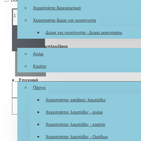
Χειροποίητα διακοσμητικά
Χειροποίητα δώρα για νεογέννητα
Δώρα για νεογέννητα - Δώρα μαιευτηρίου
ΚΑΛΆΘΙ
Ζωγραφιστά μπλουζάκια
Αγόρι
ΑΓΟΡΆ
Κορίτσι
Εποχιακά
Πάσχα
ΕΠΙΘΥΜΗΤΌ
Χειροποίητες εφηβικές λαμπάδες
ΣΎΓΚΡΙΣΗ
Χειροποίητες λαμπάδες - αγόρι
Χειροποίητες λαμπάδες - κορίτσι
Χειροποίητες λαμπάδες - Ομάδων