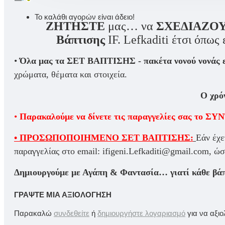
Το καλάθι αγορών είναι άδειο!
ΖΗΤΗΣΤΕ
μας… να
ΣΧΕΔΙΑΖΟ
Βάπτισης
IF. Lefkaditi έτσι όπως 
•
Όλα μας τα ΣΕΤ ΒΑΠΤΙΣΗΣ - πακέτα νονού νονάς ε
χρώματα, θέματα και στοιχεία.
Ο χρό
•
Παρακαλούμε να δίνετε τις παραγγελίες σας τ
• ΠΡΟΣΩΠΟΠΟΙΗΜΕΝΟ ΣΕΤ ΒΑΠΤΙΣΗΣ:
Εάν έχε
παραγγελίας στο email: ifigeni.Lefkaditi@gmail.com
Δημιουργούμε με Αγάπη & Φαντασία… γιατί κάθε βάπτ
ΓΡΆΨΤΕ ΜΙΑ ΑΞΙΟΛΌΓΗΣΗ
Παρακαλώ
συνδεθείτε
ή
δημιουργήστε λογαριασμό
για να αξι