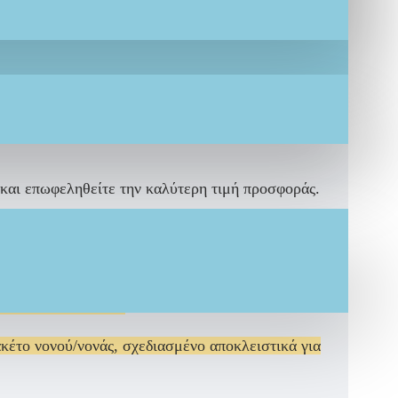
ες. Το σετ περιλαμβάνει
πουκάμισο, παντελόνι,
αι
λευκό λινό με διακοσμητικό τσεπάκι και μάο
ρύθμιση της εφαρμογής. Το σετ ολοκληρώνεται με
ε καλοκαιρινή βάπτιση.
Ιδανική επιλογή για όσους
 και επωφεληθείτε την καλύτερη τιμή προσφοράς.
ες
κατόπιν παραγγελίας
ΝΙΟΥ:
LEF15
κέτο νονού/νονάς, σχεδιασμένο αποκλειστικά για