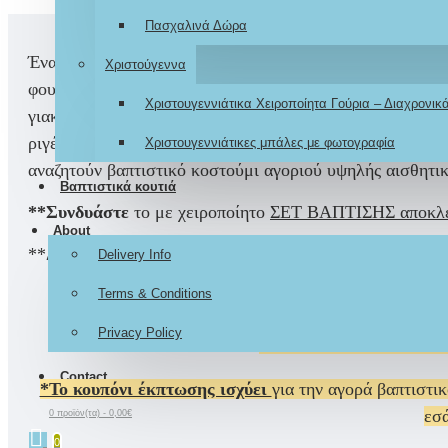
Πασχαλινά Δώρα
Ένα
ελαφρύ και κομψό καλοκαιρινό βαπτιστικό σετ
για α
Χριστούγεννα
φουλάρι, ζώνη και καπέλο
, προσφέροντας ολοκληρωμένη 
Χριστουγεννιάτικα Χειροποίητα Γούρια – Διαχρονι
γιακά
. Το παντελόνι είναι
μπεζ βαμβακερό σε φαρδιά γρ
ριγέ φουλάρι στον λαιμό, ζώνη κορδονέ
και
λευκό ψάθιν
Χριστουγεννιάτικες μπάλες με φωτογραφία
αναζητούν
βαπτιστικό κοστούμι αγοριού υψηλής αισθητι
Βαπτιστικά κουτιά
**Συνδυάστε
το με χειροποίητο
ΣΕΤ ΒΑΠΤΙΣΗΣ αποκλει
About
**Διαθέσιμο σε 4 μεγέθη: 9-12 μηνών, 12-18μηνών,
18-
Delivery Info
Terms & Conditions
Privacy Policy
-15%
ΕΚΠΤΩΣ
Contact
*Το κουπόνι έκπτωσης ισχύει
για την αγορά βαπτιστι
εσά
0 προϊόν(τα) - 0,00€
0