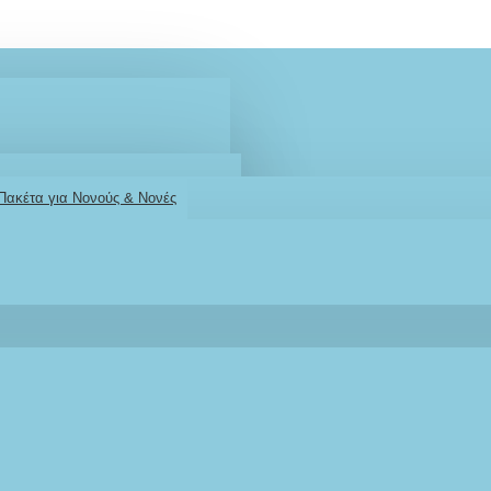
 Πακέτα για Νονούς & Νονές
2610001348