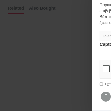
Παρακ
Related
Also Bought
επιβεβ
Βάπτισ
έχετε 
Capt
Λαμπάδα για κορίτσι "Γατούλα Μπαλαρίνα floral " με λαστιχάκι μαλλιών και όνομα
39,00€
Συμπλ
Λαμπάδα για κορίτσια με χειροποίητη κούκλα «Λαγουδίνα φλοράλ 50εκ.»
39,00€
Έχω
Πασχαλινές λαμπάδες για κορίτσια «Μεταλλικά ποδήλατα»
24,00€