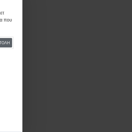
brand
ετ
μα που
ΤΟΛΉ