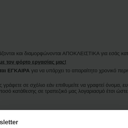
άζονται και διαμορφώνονται ΑΠΟΚΛΕΙΣΤΙΚΑ για εσάς κα
με τον φόρτο εργασίας μας!
ται ΕΓΚΑΙΡΑ
για να υπάρχει το απαραίτητο χρονικό πε
ράφετε σε σχόλιο εάν επιθυμείτε να γραφτεί όνομα, ευχ
 ποσό κατάθεσης σε τραπεζικό μας λογαριασμό έτσι ώστ
letter