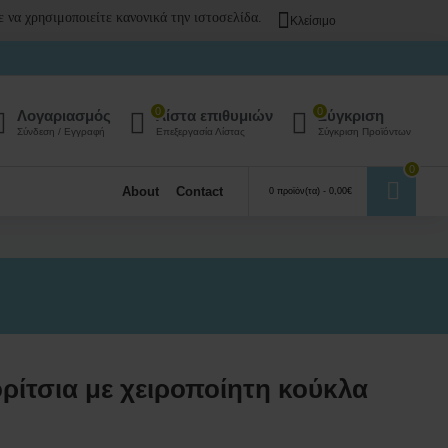
 να χρησιμοποιείτε κανονικά την ιστοσελίδα.
Κλείσιμο
0
0
Λογαριασμός
Λίστα επιθυμιών
Σύγκριση
Σύνδεση / Εγγραφή
Επεξεργασία Λίστας
Σύγκριση Προϊόντων
0
About
Contact
0 προϊόν(τα) - 0,00€
ρίτσια με χειροποίητη κούκλα