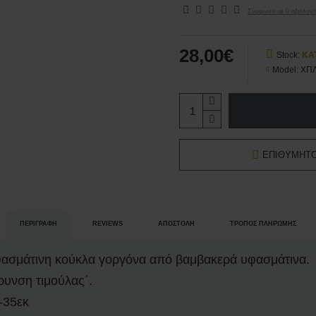
Σύμφωνα με 0 αξιολογή
28,00€
Stock:
ΚΑ
Model:
ΧΠΛ
ΕΠΙΘΥΜΗΤ
ΠΕΡΙΓΡΑΦΉ
REVIEWS
ΑΠΟΣΤΟΛΉ
ΤΡΌΠΟΣ ΠΛΗΡΩΜΉΣ
υφασμάτινη κούκλα γοργόνα από βαμβακερά υφασμάτινα.
ρυνση τιμούλας΄.
-35εκ