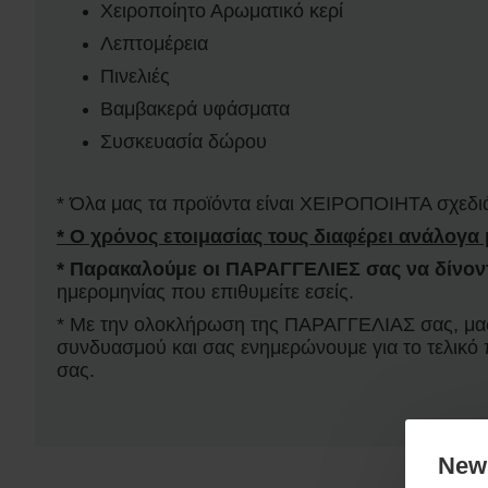
Χειροποίητο Αρωματικό κερί
Λεπτομέρεια
Πινελιές
Βαμβακερά υφάσματα
Συσκευασία δώρου
*
Όλα μας τα προϊόντα είναι ΧΕΙΡΟΠΟΙΗΤΑ σχεδι
* Ο χρόνος ετοιμασίας τους διαφέρει ανάλογα 
* Παρακαλούμε οι ΠΑΡΑΓΓΕΛΙΕΣ σας να δίνον
ημερομηνίας που επιθυμείτε εσείς.
* Με την ολοκλήρωση της ΠΑΡΑΓΓΕΛΙΑΣ σας, μας γ
συνδυασμού και σας ενημερώνουμε για το τελικό
σας.
News