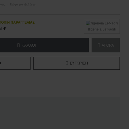
σεις.
-
Γράψτε μια αξιολόγηση
ΤΌΠΙΝ ΠΑΡΑΓΓΕΛΊΑΣ
Γ-Κ
Ifigeneia Lefkaditi
ΚΑΛΆΘΙ
ΑΓΟΡΆ
Ό
ΣΎΓΚΡΙΣΗ