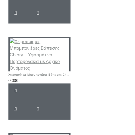
Χειροποίητες Μπομπονιέρες Βάπτισης Cherry – Υφασμάτινα Πορτοφολάκια με Αρχικό Ονόματος
0,00€