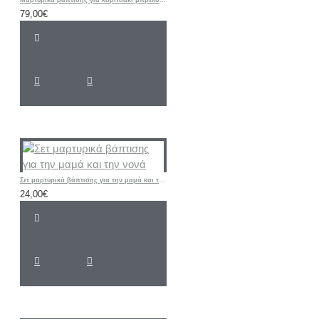
Μαρτυρικά βάπτισης για κοριτσάκι μπρελόκ Αστέρι από πέρλες «Boho Flowers»
79,00€
Σετ μαρτυρικά βάπτισης για την μαμά και την νονά
24,00€