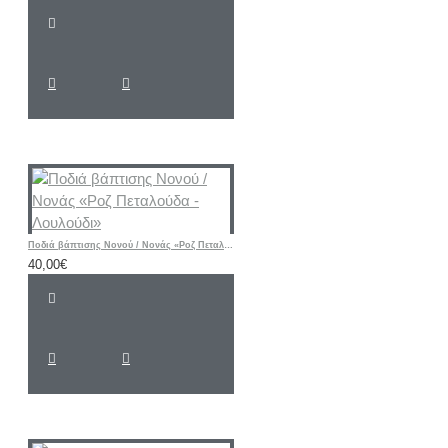
Ποδιά βάπτισης Νονού / Νονάς «Ροζ Πεταλούδα - Λουλούδι»
40,00€