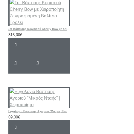
Σετ Βάπτισης Κοριτσιού Cherry Bow με Χειροποίητη Ζωγραφισμένη Βαλίτσα Τρόλεϊ
315,00€
Ευχολόγιο Βάπτισης Αγοριού "Μικρός Νταής" | Χειροποίητο
69,00€