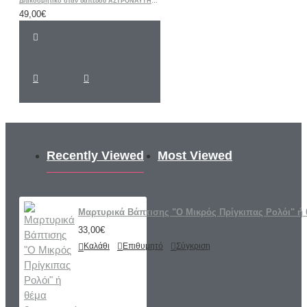
Διακοσμητικό σταν δαπέδου ΑΣΤΡΟΝΑΥΤΗΣ ΔΙΑΣΤΗΜΑ
49,00€
Recently Viewed
Most Viewed
Μαρτυρικά Βάπτισης "Ο Μικρός Πρίγκιπας Ρολόι" ή 
33,00€
Καλάθι
Επιθυμητό
Σύγκριση