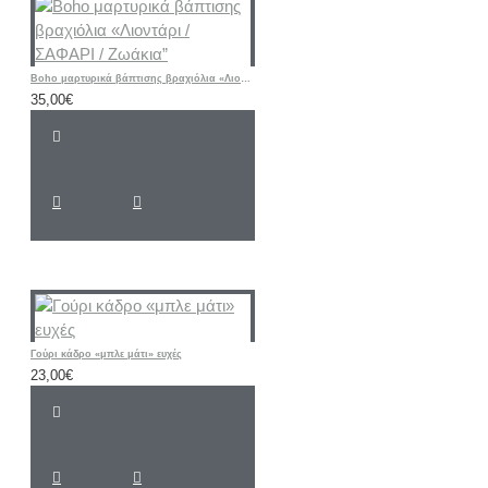
Boho μαρτυρικά βάπτισης βραχιόλια «Λιοντάρι / ΣΑΦΑΡΙ / Ζωάκια”
35,00€
Γούρι κάδρο «μπλε μάτι» ευχές
23,00€