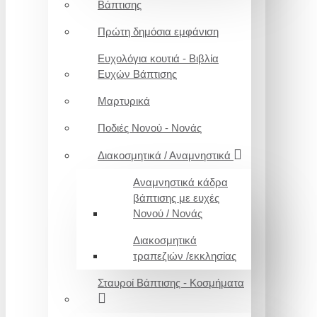
Βάπτισης
Πρώτη δημόσια εμφάνιση
Ευχολόγια κουτιά - Βιβλία
Ευχών Βάπτισης
Μαρτυρικά
Ποδιές Νονού - Νονάς
Διακοσμητικά / Αναμνηστικά
Αναμνηστικά κάδρα
βάπτισης με ευχές
Νονού / Νονάς
Διακοσμητικά
τραπεζιών /εκκλησίας
Σταυροί Βάπτισης - Κοσμήματα