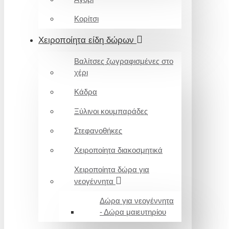
Κορίτσι
Χειροποίητα είδη δώρων
Βαλίτσες ζωγραφισμένες στο
χέρι
Κάδρα
Ξύλινοι κουμπαράδες
Στεφανοθήκες
Χειροποίητα διακοσμητικά
Χειροποίητα δώρα για
νεογέννητα
Δώρα για νεογέννητα
- Δώρα μαιευτηρίου