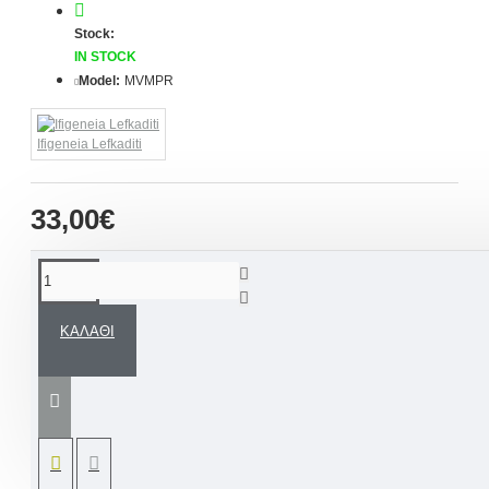
Stock:
IN STOCK
Model:
MVMPR
Ifigeneia Lefkaditi
33,00€
ΠΕΡΙΓΡΑΦΉ
ΚΑΛΆΘΙ
Χειροποίητα μαρτυρικά βάπτισης σε
απόχρωση βεραμαν με μεταλλικό
σταυρουδάκι σε σχέδιο ζάρι
συνοδευόμενα από στρογγυλό κουτάκι