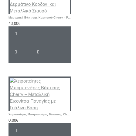
Μαρτυρικά Βάπτισης Κοριτσιού Cherry – Ροζ & Μπεζ Βραχιόλια με Δερμάτινο Κορδόνι και Μεταλλικό Σταυρό
43,00€
Χειροποίητες Μπομπονιέρες Βάπτισης Cherry – Μεταλλική Εικονίτσα Παναγίας με Γυάλινη Βάση
0,00€