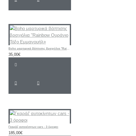
Boho μαρτυρικά βάπτισης βραχιόλια "Rainbow Ουράνιο Τόξο Εμμανουήλ»
35,00€
Γκαράζ αυτοκίνητων cars - 3 όροφοι
185,00€