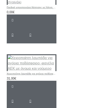
Παιδική μπομπονιέρα βάπτισης με ξύλινο παιχνίδι σχοινάκι
0,00€
Χειροποίητη λαμπάδα για αγόρια ποδόσφαιρο -φανέλα ΑΕΚ με όνομα και νούμερο
31,00€