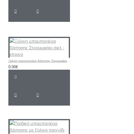
Ξύλινη μπομπονιέρα βάπτισης Στρουμφάκι σιελ - κίτρινο
0,00€