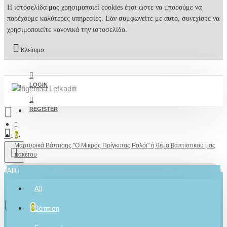
Η ιστοσελίδα μας χρησιμοποιεί cookies έτσι ώστε να μπορούμε να
παρέχουμε καλύτερες υπηρεσίες. Εάν συμφωνείτε με αυτό, συνεχίστε να
χρησιμοποιείτε κανονικά την ιστοσελίδα.
Κλείσιμο
LOGIN
REGISTER
0
Μαρτυρικά Βάπτισης "Ο Μικρός Πρίγκιπας Ρολόι" ή θέμα βαπτιστικού μας
πακέτου
All
All
0 προϊόν(τα) - 0,00€
2610001348
0
Βάπτιση