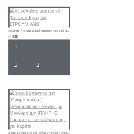
Χειροποίητο μαρτυρικό βάπτισης βραχιόλι ΣΤΡΟΥΜΦΑΚΙ
0,00€
Boho Βαπτιστικό σετ "Ονειροπαγίδα / Dreamcatcher - Flower" με Μονόγραμμα |ΠΛΗΡΗΣ Ρομαντικό Πακέτο βάπτισης για Κορίτσι