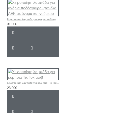
Χειροποίητη λαμπάδα για αγόρια ποδόσφαιρο -φανέλα ΑΕΚ με όνομα και νούμερο
31,00€
Χειροποίητη λαμπάδα για κορίτσια Τικ Τοκ μωβ
23,00€