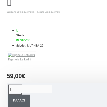
Σύμφωνα με 0 αξιολογήσεις.
-
Γράψτε μια αξιολόγηση
Stock:
IN STOCK
Model:
MVPKBA-26
Ifigeneia Lefkaditi
59,00€
ΠΕΡΙΓΡΑΦΉ
ΚΑΛΆΘΙ
Εντυπωσιακά
Μαρτυρικά βάπτισης βραχιόλια