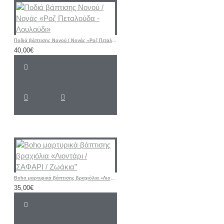
Ποδιά βάπτισης Νονού / Νονάς «Ροζ Πεταλούδα - Λουλούδι»
40,00€
Boho μαρτυρικά βάπτισης βραχιόλια «Λιοντάρι / ΣΑΦΑΡΙ / Ζωάκια”
35,00€