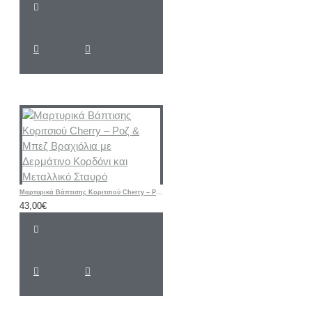
Μαρτυρικά Βάπτισης Κοριτσιού Cherry – Ροζ & Μπεζ Βραχιόλια με Δερμάτινο Κορδόνι και Μεταλλικό Σταυρό
43,00€