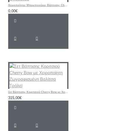
Χειροποίητες Μπομπονιέρες Βάπτισης Cherry – Υφασμάτινα Πορτοφολάκια με Αρχικό Ονόματος
0,00€
Σετ Βάπτισης Κοριτσιού Cherry Bow με Χειροποίητη Ζωγραφισμένη Βαλίτσα Τρόλεϊ
315,00€