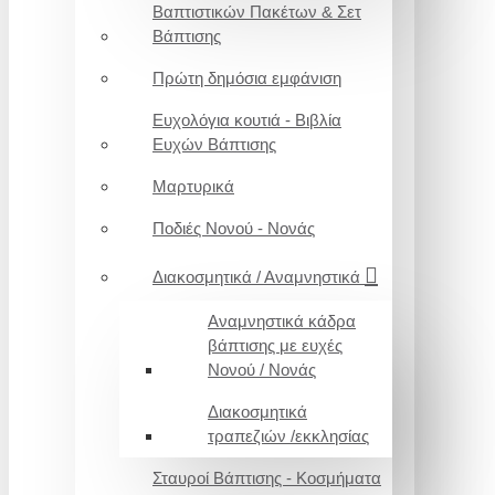
Βαπτιστικών Πακέτων & Σετ
Βάπτισης
Πρώτη δημόσια εμφάνιση
Ευχολόγια κουτιά - Βιβλία
Ευχών Βάπτισης
Μαρτυρικά
Ποδιές Νονού - Νονάς
Διακοσμητικά / Αναμνηστικά
Αναμνηστικά κάδρα
βάπτισης με ευχές
Νονού / Νονάς
Διακοσμητικά
τραπεζιών /εκκλησίας
Σταυροί Βάπτισης - Κοσμήματα