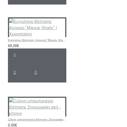
Ευχολόγιο Βάπτισης Αγοριού "Μικρός Νταής" | Χειροποίητο
69,00€
Ξύλινη μπομπονιέρα βάπτισης Στρουμφάκι σιελ - κίτρινο
0,00€