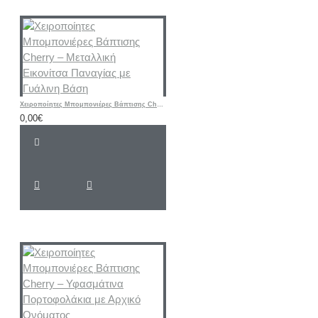
Χειροποίητες Μπομπονιέρες Βάπτισης Cherry – Μεταλλική Εικονίτσα Παναγίας με Γυάλινη Βάση
0,00€