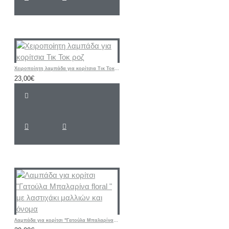
Χειροποίητη λαμπάδα για κορίτσια Τικ Τοκ ροζ
23,00€
Λαμπάδα για κορίτσι "Γατούλα Μπαλαρίνα floral " με λαστιχάκι μαλλιών και όνομα