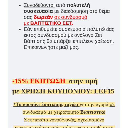
Συνοδεύονται
από
πολυτελή
συσκευασία
με διακόσμηση στο θέμα
σας
δωρεάν
σε συνδυασμό
με
ΒΑΠΤΙΣΤΙΚΟ ΣΕΤ
.
Εάν επιθυμείτε συσκευασία πολυτελείας
εκτός συνδυασμού με ανάλογο Σετ
Βάπτισης θα υπάρξει επιπλέον χρέωση.
Επικοινωνήστε μαζί μας.
-15%
ΕΚΠΤΩΣΗ
στην τιμή
με
ΧΡΗΣΗ ΚΟΥΠΟΝΙΟΥ:
LEF15
*Το κουπόνι έκπτωσης ισχύει
για την αγορά
σε
συνδυασμό
με χειροποίητο
Βαπτιστικό
Σετ
πακέτο νονού/νονάς, σχεδιασμένο
αποκλειστικά για εσάς, σύμφωνα με το θέμα και