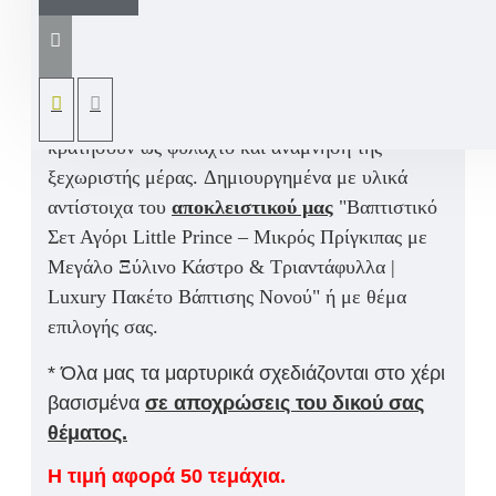
σε μπλε λευκό με χάντρες και μεταλλικό
εντυπωσιακό σταυρό
. Ένα χειροποίητο
μαρτυρικό κόσμημα που
αποτελεί ένα όμορφο
και μοναδικό ενθύμιο, που οι καλεσμένοι θα
κρατήσουν ως φυλαχτό και ανάμνηση της
ξεχωριστής μέρας.
Δημιουργημένα με υλικά
αντίστοιχα του
αποκλειστικού μας
"
Βαπτιστικό
Σετ Αγόρι Little Prince – Μικρός Πρίγκιπας με
Μεγάλο Ξύλινο Κάστρο & Τριαντάφυλλα |
Luxury Πακέτο Βάπτισης Νονού"
ή με θέμα
επιλογής σας.
* Όλα μας τα μαρτυρικά σχεδιάζονται στο χέρι
βασισμένα
σε αποχρώσεις του δικού σας
θέματος.
Η τιμή αφορά 50 τεμάχια.