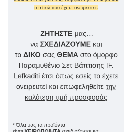
το στυλ που έχετε ονειρευτεί.
ΖΗΤΗΣΤΕ
μας…
να
ΣΧΕΔΙΑΖΟΥΜΕ
και
το
ΔΙΚΟ
σας
ΘΕΜΑ
στο όμορφο
Παραμυθένιο Σετ Βάπτισης IF.
Lefkaditi έτσι όπως εσείς το έχετε
ονειρευτεί και επωφεληθείτε
την
καλύτερη τιμή προσφοράς
* Όλα μας τα προϊόντα
είναι
ΧΕΙΡΟΠΟΙΗΤΑ
σχεδιάζονται και