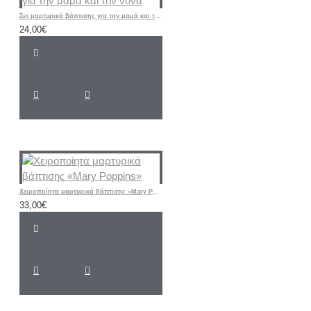
Σετ μαρτυρικά βάπτισης για την μαμά και την νονά
24,00€
Χειροποίητα μαρτυρικά βάπτισης «Mary Poppins»
33,00€