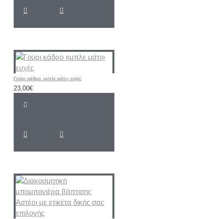
Γούρι κάδρο «μπλε μάτι» ευχές
23,00€