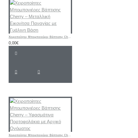
Χειροποίητες Μπομπονιέρες Βάπτισης Cherry – Μεταλλική Εικονίτσα Παναγίας με Γυάλινη Βάση
0,00€
Χειροποίητες Μπομπονιέρες Βάπτισης Cherry – Υφασμάτινα Πορτοφολάκια με Αρχικό Ονόματος