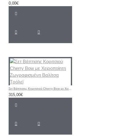
0,00€
Σετ Βάπτισης Κοριτσιού Cherry Bow με Χειροποίητη Ζωγραφισμένη Βαλίτσα Τρόλεϊ
315,00€