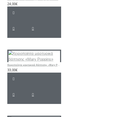
24,00€
Χειροποίητα μαρτυρικά βάπτισης «Mary Poppins»
33,00€