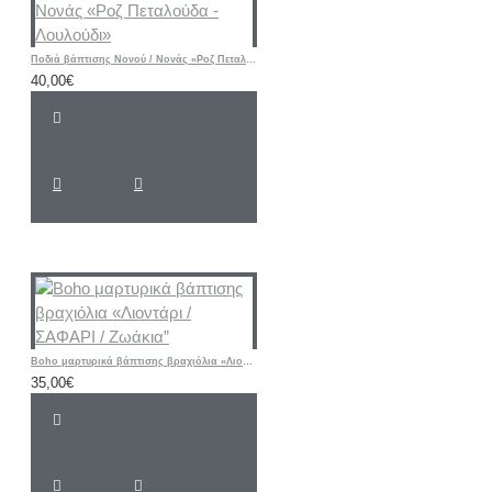
Ποδιά βάπτισης Νονού / Νονάς «Ροζ Πεταλούδα - Λουλούδι»
40,00€
Boho μαρτυρικά βάπτισης βραχιόλια «Λιοντάρι / ΣΑΦΑΡΙ / Ζωάκια”
35,00€