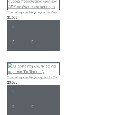
Χειροποίητη λαμπάδα για αγόρια ποδόσφαιρο -φανέλα ΑΕΚ με όνομα και νούμερο
31,00€
Χειροποίητη λαμπάδα για κορίτσια Τικ Τοκ μωβ
23,00€