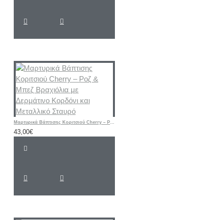
Μαρτυρικά Βάπτισης Κοριτσιού Cherry – Ροζ & Μπεζ Βραχιόλια με Δερμάτινο Κορδόνι και Μεταλλικό Σταυρό
43,00€