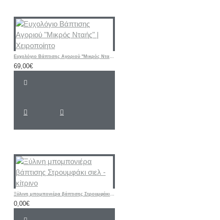
Ευχολόγιο Βάπτισης Αγοριού "Μικρός Νταής" | Χειροποίητο
69,00€
Ξύλινη μπομπονιέρα βάπτισης Στρουμφάκι σιελ - κίτρινο
0,00€