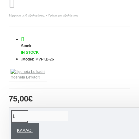
Σύμφωνα με 0 αξιολογήσεις.
-
Γράψτε μια αξιολόγηση
Stock:
IN STOCK
Model:
MVPKB-26
Ifigeneia Lefkaditi
75,00€
ΠΕΡΙΓΡΑΦΉ
ΚΑΛΆΘΙ
Εντυπωσιακά
Μαρτυρικά βάπτισης