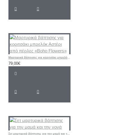
Μαρτυρικά βάπτισης για κοριτσάκι μπρελόκ Αστέρι από πέρλες «Boho Flowers»
79,00€
Σετ μαρτυρικά βάπτισης για την μαμά και την νονά