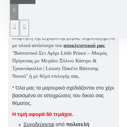
μεταλλικές χειροπέδες με χάντρες
για
βάπτιση. Ένα μαρτυρικό γυναικείο κόσμημα
που
αποτελεί ένα όμορφο και μοναδικό ενθύμιο,
που οι καλεσμένοι θα κρατήσουν ως φυλαχτό και
ανάμνηση της ξεχωριστής μέρας.
Δημιουργημένα
με υλικά αντίστοιχα του
αποκλειστικού μας
"
Βαπτιστικό Σετ Αγόρι Little Prince – Μικρός
Πρίγκιπας με Μεγάλο Ξύλινο Κάστρο &
Τριαντάφυλλα | Luxury Πακέτο Βάπτισης
Νονού"
ή με θέμα επιλογής σας.
* Όλα μας τα μαρτυρικά σχεδιάζονται στο χέρι
βασισμένα σε αποχρώσεις του δικού σας
θέματος.
Η τιμή αφορά 50 τεμάχια.
Συνοδεύονται
από
πολυτελή