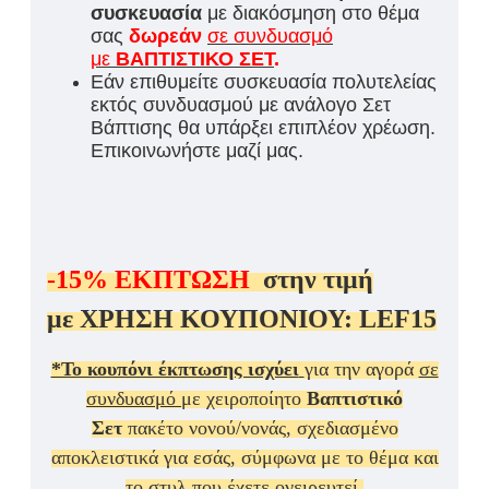
συσκευασία
με διακόσμηση στο θέμα
σας
δωρεάν
σε συνδυασμό
με
ΒΑΠΤΙΣΤΙΚΟ ΣΕΤ
.
Εάν επιθυμείτε συσκευασία πολυτελείας
εκτός συνδυασμού με ανάλογο Σετ
Βάπτισης θα υπάρξει επιπλέον χρέωση.
Επικοινωνήστε μαζί μας.
-15%
ΕΚΠΤΩΣΗ
στην τιμή
με
ΧΡΗΣΗ ΚΟΥΠΟΝΙΟΥ:
LEF15
*Το κουπόνι έκπτωσης ισχύει
για την αγορά
σε
συνδυασμό
με χειροποίητο
Βαπτιστικό
Σετ
πακέτο νονού/νονάς, σχεδιασμένο
αποκλειστικά για εσάς, σύμφωνα με το θέμα και
το στυλ που έχετε ονειρευτεί.