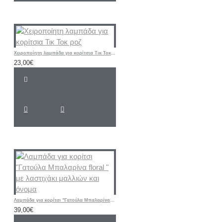
Χειροποίητη λαμπάδα για κορίτσια Τικ Τοκ ροζ
23,00€
Λαμπάδα για κορίτσι "Γατούλα Μπαλαρίνα floral " με λαστιχάκι μαλλιών και όνομα
39,00€