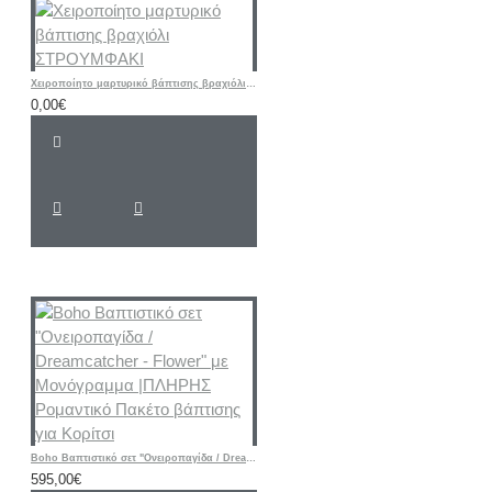
Χειροποίητο μαρτυρικό βάπτισης βραχιόλι ΣΤΡΟΥΜΦΑΚΙ
0,00€
Boho Βαπτιστικό σετ "Ονειροπαγίδα / Dreamcatcher - Flower" με Μονόγραμμα |ΠΛΗΡΗΣ Ρομαντικό Πακέτο βάπτισης για Κορίτσι
595,00€