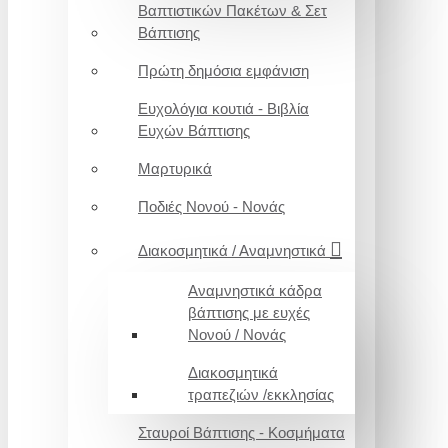
Βαπτιστικών Πακέτων & Σετ
Βάπτισης
Πρώτη δημόσια εμφάνιση
Ευχολόγια κουτιά - Βιβλία
Ευχών Βάπτισης
Μαρτυρικά
Ποδιές Νονού - Νονάς
Διακοσμητικά / Αναμνηστικά
Αναμνηστικά κάδρα
βάπτισης με ευχές
Νονού / Νονάς
Διακοσμητικά
τραπεζιών /εκκλησίας
Σταυροί Βάπτισης - Κοσμήματα