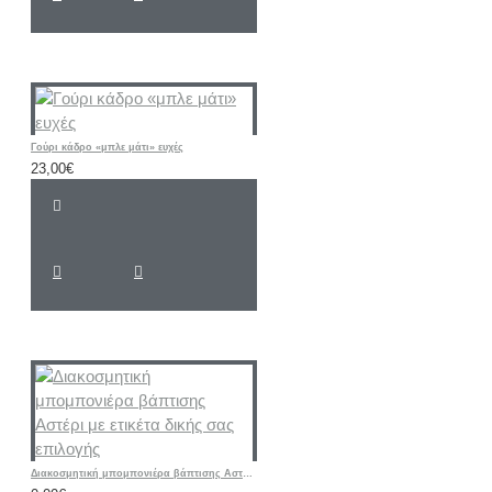
Γούρι κάδρο «μπλε μάτι» ευχές
23,00€
Διακοσμητική μπομπονιέρα βάπτισης Αστέρι με ετικέτα δικής σας επιλογής