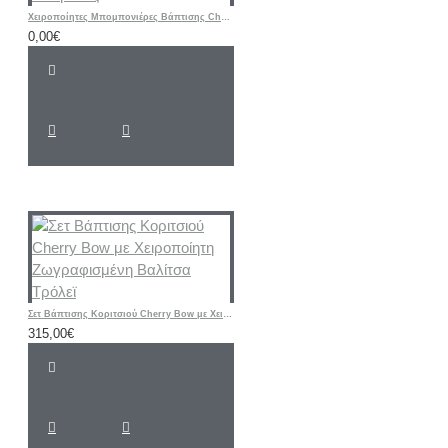
Χειροποίητες Μπομπονιέρες Βάπτισης Cherry – Υφασμάτινα Πορτοφολάκια με Αρχικό Ονόματος
0,00€
Σετ Βάπτισης Κοριτσιού Cherry Bow με Χειροποίητη Ζωγραφισμένη Βαλίτσα Τρόλεϊ
315,00€