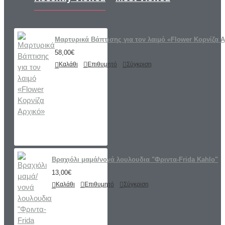
Μαρτυρικά Βάπτισης για τον λαιμό «Flower Κορνίζα 
58,00€
Καλάθι
Επιθυμητό
Σύγκριση
Βραχιόλι μαμά/νονά λουλουδια "Φριντα-Frida Kahlo"
13,00€
Καλάθι
Επιθυμητό
Σύγκριση