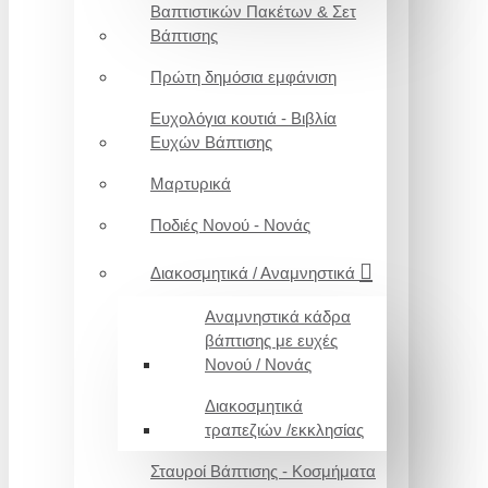
Βαπτιστικών Πακέτων & Σετ
Βάπτισης
Πρώτη δημόσια εμφάνιση
Ευχολόγια κουτιά - Βιβλία
Ευχών Βάπτισης
Μαρτυρικά
Ποδιές Νονού - Νονάς
Διακοσμητικά / Αναμνηστικά
Αναμνηστικά κάδρα
βάπτισης με ευχές
Νονού / Νονάς
Διακοσμητικά
τραπεζιών /εκκλησίας
Σταυροί Βάπτισης - Κοσμήματα