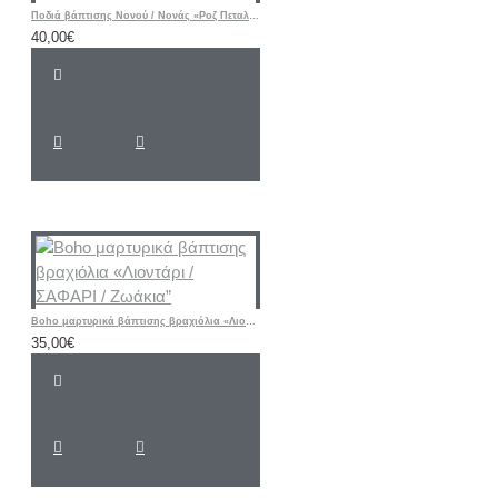
Ποδιά βάπτισης Νονού / Νονάς «Ροζ Πεταλούδα - Λουλούδι»
40,00€
Boho μαρτυρικά βάπτισης βραχιόλια «Λιοντάρι / ΣΑΦΑΡΙ / Ζωάκια”
35,00€