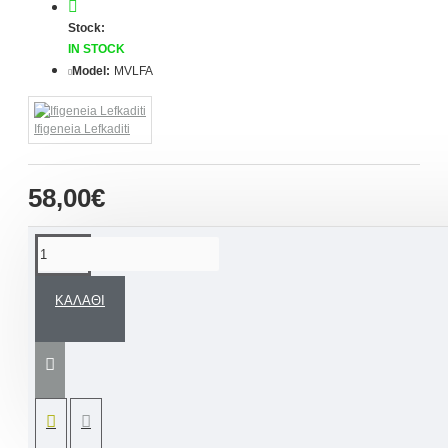
Stock:
IN STOCK
Model:
MVLFA
Ifigeneia Lefkaditi
58,00€
ΠΕΡΙΓΡΑΦΉ
ΚΑΛΆΘΙ
Ρομαντικά Μαρτυρικά Βάπτισης για τον
λαιμό μεταλλική αλυσίδα με
κωνσταντινάτο «Flower Κορνίζα Αρχικό»