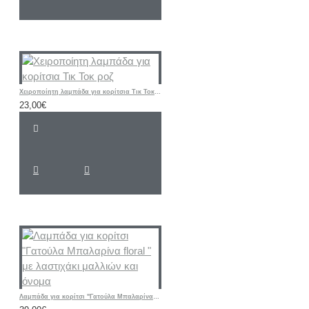
Χειροποίητη λαμπάδα για κορίτσια Τικ Τοκ ροζ
23,00€
Λαμπάδα για κορίτσι "Γατούλα Μπαλαρίνα floral " με λαστιχάκι μαλλιών και όνομα