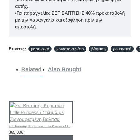
αυτής.
•Για παραγγελίες ΣΕΤ ΒΑΠΤΙΣΗΣ 40% προκαταβολή
με την παραγγελία και εξόφληση πριν την
αποστολή.
Ετικέτες:
μαρτυρικό
κωνσταντινάτο
βάφτιση
ρομαντικό
Related
Also Bought
Σετ Βάπτισης Κοριτσιού Little Princess / Στέμμα με Ζωγραφισμένη Βαλίτσα
365,00€