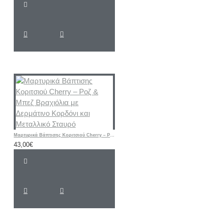
Μαρτυρικά Βάπτισης Κοριτσιού Cherry – Ροζ & Μπεζ Βραχιόλια με Δερμάτινο Κορδόνι και Μεταλλικό Σταυρό
43,00€