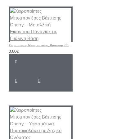
Χειροποίητες Μπομπονιέρες Βάπτισης Cherry – Μεταλλική Εικονίτσα Παναγίας με Γυάλινη Βάση
0,00€