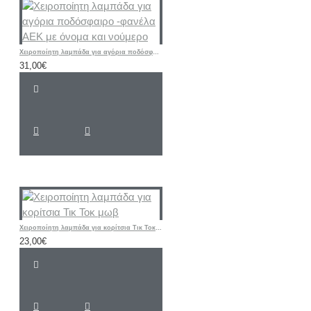
Χειροποίητη λαμπάδα για αγόρια ποδόσφαιρο -φανέλα ΑΕΚ με όνομα και νούμερο
31,00€
Χειροποίητη λαμπάδα για κορίτσια Τικ Τοκ μωβ
23,00€