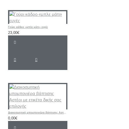
Γούρι κάδρο «μπλε μάτι» ευχές
23,00€
Διακοσμητική μπομπονιέρα βάπτισης Αστέρι με ετικέτα δικής σας επιλογής
0,00€