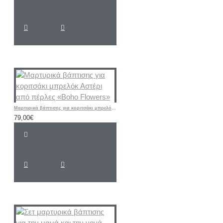
Μαρτυρικά βάπτισης για κοριτσάκι μπρελόκ Αστέρι από πέρλες «Boho Flowers»
79,00€