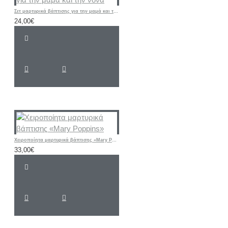
Σετ μαρτυρικά βάπτισης για την μαμά και την νονά
24,00€
Χειροποίητα μαρτυρικά βάπτισης «Mary Poppins»
33,00€