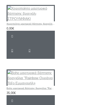
Χειροποίητο μαρτυρικό βάπτισης βραχιόλι ΣΤΡΟΥΜΦΑΚΙ
0,00€
Boho μαρτυρικά βάπτισης βραχιόλια "Rainbow Ουράνιο Τόξο Εμμανουήλ»
35,00€