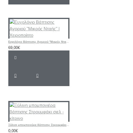
Ευχολόγιο Βάπτισης Αγοριού "Μικρός Νταής" | Χειροποίητο
69,00€
Ξύλινη μπομπονιέρα βάπτισης Στρουμφάκι σιελ - κίτρινο
0,00€