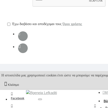
την
επαλήθευση
captcha
Έχω διαβάσει και αποδέχομαι τους
Όροι χρήσης
Η ιστοσελίδα μας χρησιμοποιεί cookies έτσι ώστε να μπορούμε να παρέχουμ
Κλείσιμο
M
Facebook
Βά