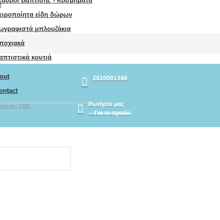
ταυροί Βάπτισης - Κοσμήματα
R
ειροποίητα είδη δώρων
ωγραφιστά μπλουζάκια
ποχιακά
απτιστικά κουτιά
out
2610001348
ontact
Ρωτήστε μας
ϊόν(τα) - 0,00€
Για το προϊόν