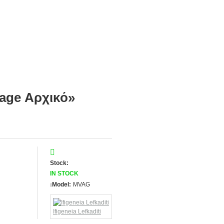
age Αρχικό»
Stock:
IN STOCK
Model:
MVAG
Ifigeneia Lefkaditi