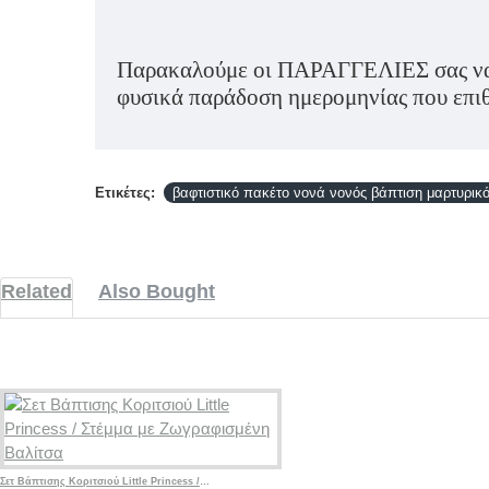
Παρακαλούμε οι ΠΑΡΑΓΓΕΛΙΕΣ σας να δ
φυσικά παράδοση ημερομηνίας που επιθυ
Ετικέτες:
βαφτιστικό πακέτο νονά νονός βάπτιση μαρτυρικ
Related
Also Bought
Σετ Βάπτισης Κοριτσιού Little Princess / Στέμμα με Ζωγραφισμένη Βαλίτσα