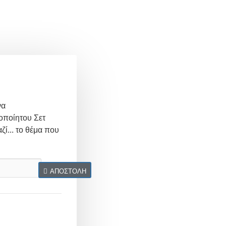
να
οποίητου Σετ
ζί... το θέμα που
ΑΠΟΣΤΟΛΉ