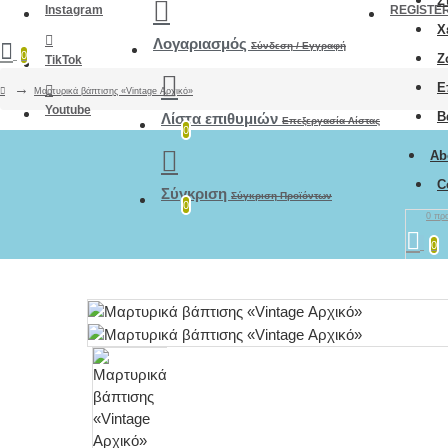
Σ
Instagram
REGISTE
Χ
Λογαριασμός
Σύνδεση / Εγγραφή
0
Ζ
TikTok
Ε
Μαρτυρικά βάπτισης «Vintage Αρχικό»
Youtube
Β
Λίστα επιθυμιών
Επεξεργασία Λίστας
0
Ab
C
Σύγκριση
Σύγκριση Προϊόντων
0
0 προ
0