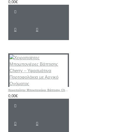
0,00€
Χειροποίητες Μπομπονιέρες Βάπτισης Cherry – Υφασμάτινα Πορτοφολάκια με Αρχικό Ονόματος
0,00€