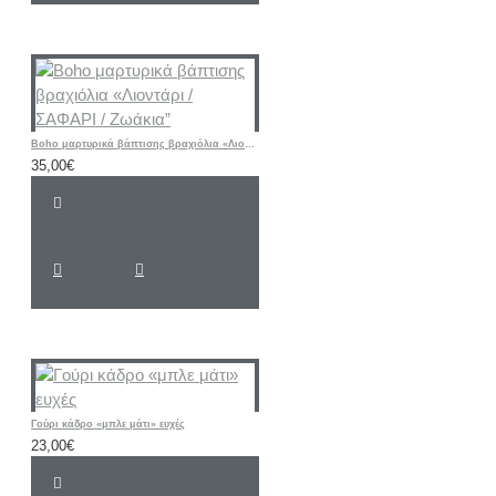
Boho μαρτυρικά βάπτισης βραχιόλια «Λιοντάρι / ΣΑΦΑΡΙ / Ζωάκια”
35,00€
Γούρι κάδρο «μπλε μάτι» ευχές
23,00€