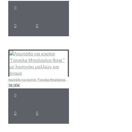
Λαμπάδα για κορίτσι "Γατούλα Μπαλαρίνα floral " με λαστιχάκι μαλλιών και όνομα
39,00€