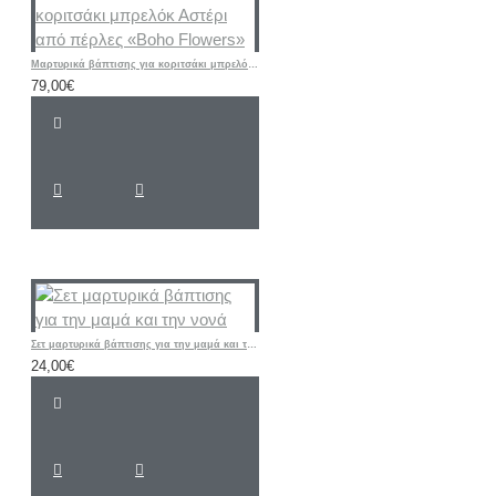
Μαρτυρικά βάπτισης για κοριτσάκι μπρελόκ Αστέρι από πέρλες «Boho Flowers»
79,00€
Σετ μαρτυρικά βάπτισης για την μαμά και την νονά
24,00€