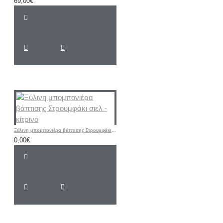
69,00€
Ξύλινη μπομπονιέρα βάπτισης Στρουμφάκι σιελ - κίτρινο
0,00€