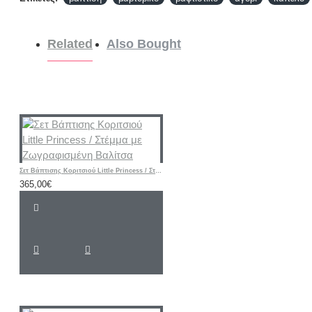
Related
Also Bought
Σετ Βάπτισης Κοριτσιού Little Princess / Στέμμα με Ζωγραφισμένη Βαλίτσα
365,00€