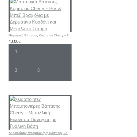
Μαρτυρικά Βάπτισης Κοριτσιού Cherry – Ροζ & Μπεζ Βραχιόλια με Δερμάτινο Κορδόνι και Μεταλλικό Σταυρό
43,00€
Χειροποίητες Μπομπονιέρες Βάπτισης Cherry – Μεταλλική Εικονίτσα Παναγίας με Γυάλινη Βάση