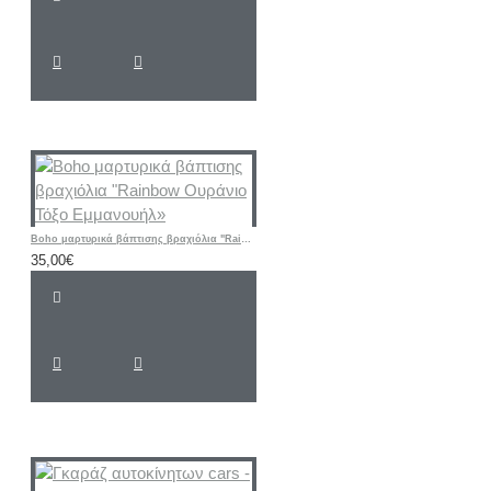
Boho μαρτυρικά βάπτισης βραχιόλια "Rainbow Ουράνιο Τόξο Εμμανουήλ»
35,00€