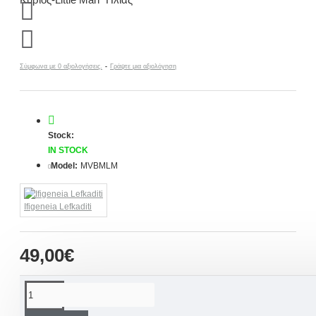
Σύμφωνα με 0 αξιολογήσεις.
-
Γράψτε μια αξιολόγηση
Stock:
IN STOCK
Model:
MVBMLM
Ifigeneia Lefkaditi
49,00€
ΠΕΡΙΓΡΑΦΉ