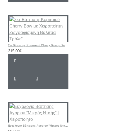
Σετ Βάπτισης Κοριτσιού Cherry Bow με Χειροποίητη Ζωγραφισμένη Βαλίτσα Τρόλεϊ
315,00€
Ευχολόγιο Βάπτισης Αγοριού "Μικρός Νταής" | Χειροποίητο