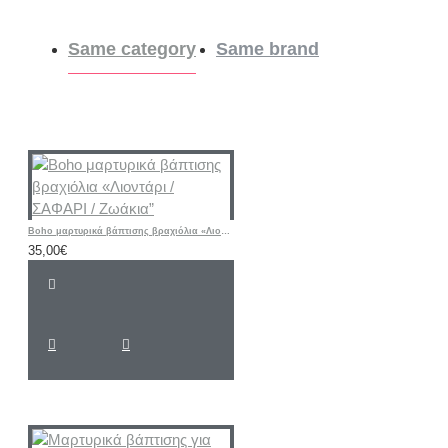
Same category
Same brand
Boho μαρτυρικά βάπτισης βραχιόλια «Λιοντάρι / ΣΑΦΑΡΙ / Ζωάκια”
35,00€