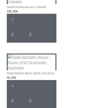
Γκαράζ αυτοκίνητων cars - 3 όροφοι
185,00€
Ποδιά βάπτισης Νονού / Νονάς «Ροζ Πεταλούδα - Λουλούδι»
40,00€