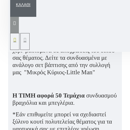
ΚΑΛΆΘΙ
Μαρτυρικά βάπτισης βραχιόλια και
μπεγλέρια με δερμάτινα σχοινιά, ξύλινες
χάντρες και μεταλλικά σταυρουδάκια.
Όλα μας τα μαρτυρικά σχεδιάζονται στο
χέρι βασισμένα σε αποχρώσεις του δικού
σας θέματος. Δείτε τα συνδυασμένα με
ανάλογο σετ βάπτισης από την συλλογή
μας "Μικρός Κύριος-Little Man"
Η ΤΙΜΗ αφορά 50 Τεμάχια
συνδυασμού
βραχιόλια και μπεγλέρια.
*Εάν επιθυμείτε μπορεί να σχεδιαστεί
ξύλινο κουτί πολυτελείας θέματος για τα
μαρτυρικά σας με επιπλέον χρέωση