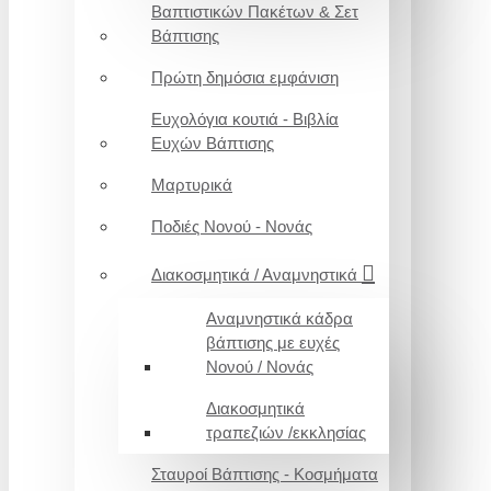
Βαπτιστικών Πακέτων & Σετ
Βάπτισης
Πρώτη δημόσια εμφάνιση
Ευχολόγια κουτιά - Βιβλία
Ευχών Βάπτισης
Μαρτυρικά
Ποδιές Νονού - Νονάς
Διακοσμητικά / Αναμνηστικά
Αναμνηστικά κάδρα
βάπτισης με ευχές
Νονού / Νονάς
Διακοσμητικά
τραπεζιών /εκκλησίας
Σταυροί Βάπτισης - Κοσμήματα