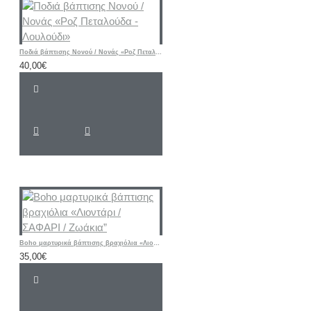
Ποδιά βάπτισης Νονού / Νονάς «Ροζ Πεταλούδα - Λουλούδι»
40,00€
Boho μαρτυρικά βάπτισης βραχιόλια «Λιοντάρι / ΣΑΦΑΡΙ / Ζωάκια”
35,00€