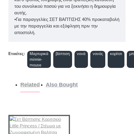
του συνολικού ποσού για να ξεκινήσει η δημιουργία
αυτής.
•Για παραγγελίες ΣΕΤ ΒΑΠΤΙΣΗΣ 40% προκαταβολή
με την παραγγελία και εξόφληση πριν την
αποστολή.
Ετικέτες:
Μαρτυρικά
βάπτιση
νονά
νονός
κορίτσι
μπ
minnie-
mouse
Related
Also Bought