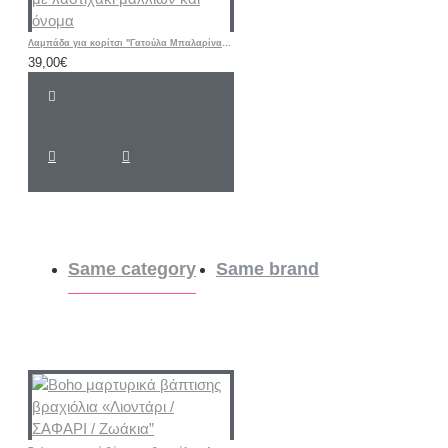
Λαμπάδα για κορίτσι "Γατούλα Μπαλαρίνα floral " με λαστιχάκι μαλλιών και όνομα
39,00€
Same category
Same brand