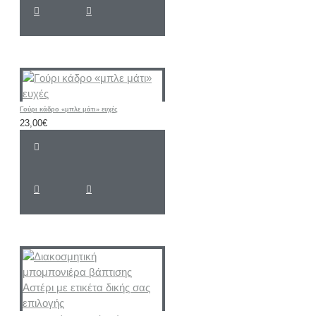
Γούρι κάδρο «μπλε μάτι» ευχές
23,00€