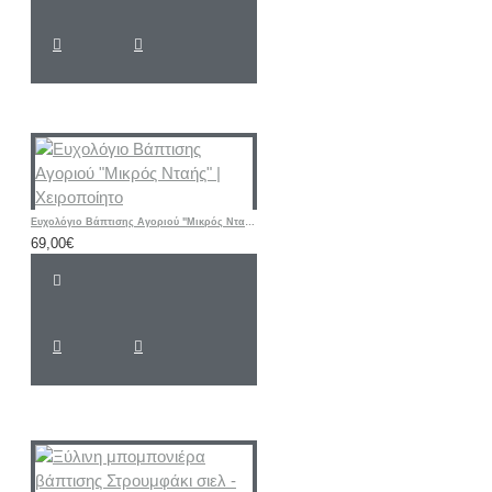
Ευχολόγιο Βάπτισης Αγοριού "Μικρός Νταής" | Χειροποίητο
69,00€