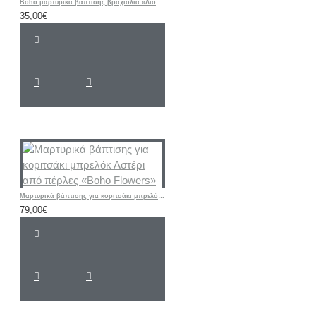
Boho μαρτυρικά βάπτισης βραχιόλια «Λιοντάρι / ΣΑΦΑΡΙ / Ζωάκια”
35,00€
Μαρτυρικά βάπτισης για κοριτσάκι μπρελόκ Αστέρι από πέρλες «Boho Flowers»
79,00€