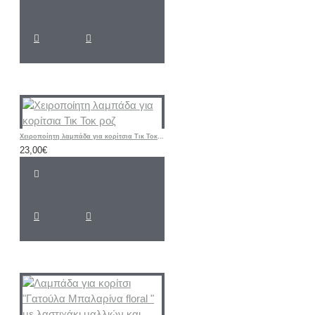
Χειροποίητη λαμπάδα για κορίτσια Τικ Τοκ ροζ
23,00€