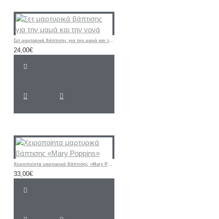
Σετ μαρτυρικά βάπτισης για την μαμά και την νονά
24,00€
Χειροποίητα μαρτυρικά βάπτισης «Mary Poppins»
33,00€