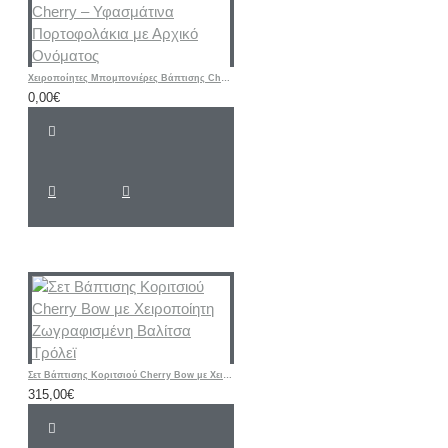
Χειροποίητες Μπομπονιέρες Βάπτισης Cherry – Υφασμάτινα Πορτοφολάκια με Αρχικό Ονόματος
0,00€
Σετ Βάπτισης Κοριτσιού Cherry Bow με Χειροποίητη Ζωγραφισμένη Βαλίτσα Τρόλεϊ
315,00€