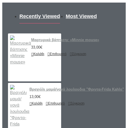
Recently Viewed
Most Viewed
Μαρτυρικά βάπτισης «Minnie mouse»
33,00€
Καλάθι
Επιθυμητό
Σύγκριση
Βραχιόλι μαμά/νονά λουλουδια "Φριντα-Frida Kahlo"
13,00€
Καλάθι
Επιθυμητό
Σύγκριση