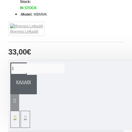
Stock:
IN STOCK
Model:
ΜΒΜΜΚ
Ifigeneia Lefkaditi
33,00€
ΠΕΡΙΓΡΑΦΉ
ΚΑΛΆΘΙ
Χειροποίητα μαρτυρικά βραχιόλια
βάπτισης με βελούδινη, κορδέλα
σάπιο μήλο και σταυρό μεταλλικό
χρυσό/gold