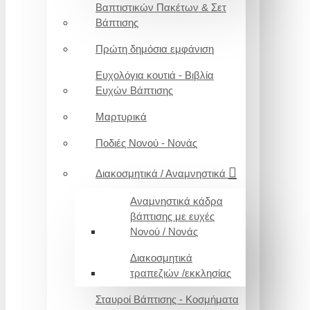
Βαπτιστικών Πακέτων & Σετ
Βάπτισης
Πρώτη δημόσια εμφάνιση
Ευχολόγια κουτιά - Βιβλία
Ευχών Βάπτισης
Μαρτυρικά
Ποδιές Νονού - Νονάς
Διακοσμητικά / Αναμνηστικά
Αναμνηστικά κάδρα
βάπτισης με ευχές
Νονού / Νονάς
Διακοσμητικά
τραπεζιών /εκκλησίας
Σταυροί Βάπτισης - Κοσμήματα