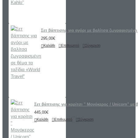
Σετ βάπτισης για αγόρι με βαλίτσα ζωγραφισμένη 
295,00€
Καλάθι
Επιθυμητό
Σύγκριση
Σετ βάπτισης για κορίτσι " Μονόκερος / Unicorn" με 
445,00€
Καλάθι
Επιθυμητό
Σύγκριση