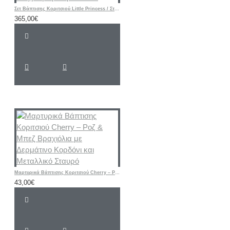
Σετ Βάπτισης Κοριτσιού Little Princess / Στέμμα με Ζωγραφισμένη Βαλίτσα
365,00€
Μαρτυρικά Βάπτισης Κοριτσιού Cherry – Ροζ & Μπεζ Βραχιόλια με Δερμάτινο Κορδόνι και Μεταλλικό Σταυρό
43,00€