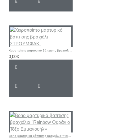
Χειροποίητο μαρτυρικό βάπτισης βραχιόλι ΣΤΡΟΥΜΦΑΚΙ
0,00€
Boho μαρτυρικά βάπτισης βραχιόλια "Rainbow Ουράνιο Τόξο Εμμανουήλ»