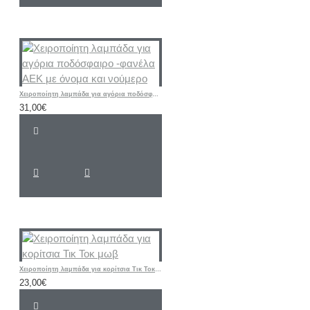
Χειροποίητη λαμπάδα για αγόρια ποδόσφαιρο -φανέλα ΑΕΚ με όνομα και νούμερο
31,00€
Χειροποίητη λαμπάδα για κορίτσια Τικ Τοκ μωβ
23,00€