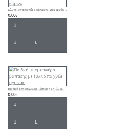
Ξύλινη μπομπονιέρα βάπτισης Στρουμφάκι σιελ - κίτρινο
0,00€
Παιδική μπομπονιέρα βάπτισης με ξύλινο παιχνίδι σχοινάκι
0,00€