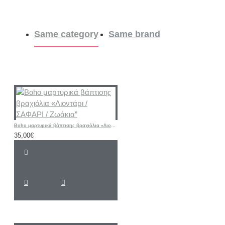
Same category
Same brand
Boho μαρτυρικά βάπτισης βραχιόλια «Λιοντάρι / ΣΑΦΑΡΙ / Ζωάκια”
35,00€