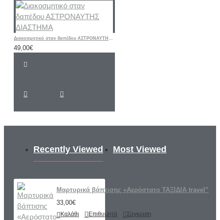
Διακοσμητικό σταν δαπέδου ΑΣΤΡΟΝΑΥΤΗΣ ΔΙΑΣΤΗΜΑ
49,00€
Recently Viewed
Most Viewed
Μαρτυρικά βάπτισης «Αερόστατο ΤΑΞΙΔΙΑ travel”
33,00€
Καλάθι
Επιθυμητό
Σύγκριση