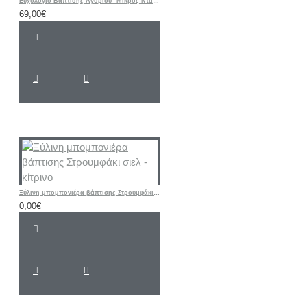
Ευχολόγιο Βάπτισης Αγοριού "Μικρός Νταής" | Χειροποίητο
69,00€
Ξύλινη μπομπονιέρα βάπτισης Στρουμφάκι σιελ - κίτρινο
0,00€