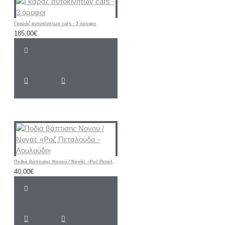
Γκαράζ αυτοκίνητων cars - 3 όροφοι
185,00€
Ποδιά βάπτισης Νονού / Νονάς «Ροζ Πεταλούδα - Λουλούδι»
40,00€