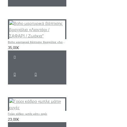
Boho μαρτυρικά βάπτισης βραχιόλια «Λιοντάρι / ΣΑΦΑΡΙ / Ζωάκια”
35,00€
Γούρι κάδρο «μπλε μάτι» ευχές
23,00€