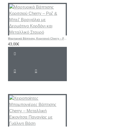
Μαρτυρικά Βάπτισης Κοριτσιού Cherry – Ροζ & Μπεζ Βραχιόλια με Δερμάτινο Κορδόνι και Μεταλλικό Σταυρό
43,00€