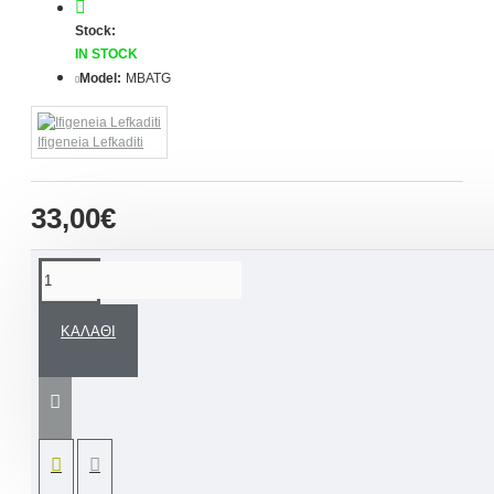
Stock:
IN STOCK
Model:
MBATG
Ifigeneia Lefkaditi
33,00€
ΠΕΡΙΓΡΑΦΉ
ΚΑΛΆΘΙ
Ένα άκρως εντυπωσιακό μαρτυρικό βάπτισης
από δερμάτινο κορδόνι σε απόχρωση του
καφέ, μεταλλικό σταυρουδάκι και φουντίτσα
συνοδευόμενα από συσκευασία πολυτελείας
ανάλογα διακοσμημένη.