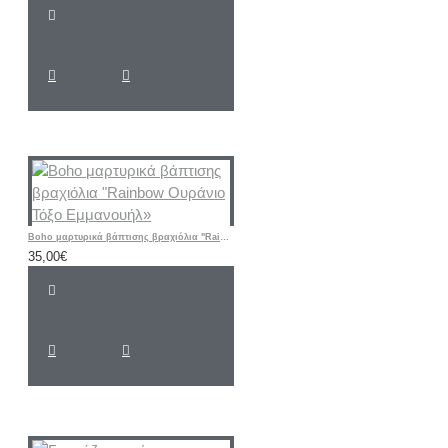
Boho μαρτυρικά βάπτισης βραχιόλια "Rainbow Ουράνιο Τόξο Εμμανουήλ»
35,00€