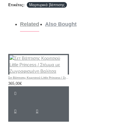
Ετικέτες:
Μαρτυρικά βάπτισης
Related
Also Bought
Σετ Βάπτισης Κοριτσιού Little Princess / Στέμμα με Ζωγραφισμένη Βαλίτσα
365,00€