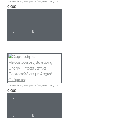
Χειροποίητες Μπομπονιέρες Βάπτισης Cherry – Μεταλλική Εικονίτσα Παναγίας με Γυάλινη Βάση
0,00€
Χειροποίητες Μπομπονιέρες Βάπτισης Cherry – Υφασμάτινα Πορτοφολάκια με Αρχικό Ονόματος
0,00€