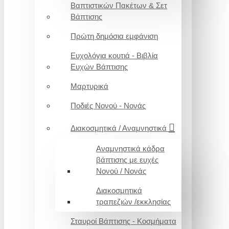
Βαπτιστικών Πακέτων & Σετ
Βάπτισης
Πρώτη δημόσια εμφάνιση
Ευχολόγια κουτιά - Βιβλία
Ευχών Βάπτισης
Μαρτυρικά
Ποδιές Νονού - Νονάς
Διακοσμητικά / Αναμνηστικά
Αναμνηστικά κάδρα
βάπτισης με ευχές
Νονού / Νονάς
Διακοσμητικά
τραπεζιών /εκκλησίας
Σταυροί Βάπτισης - Κοσμήματα