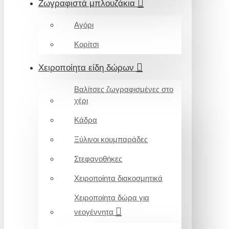
Ζωγραφιστά μπλουζάκια
Αγόρι
Κορίτσι
Χειροποίητα είδη δώρων
Βαλίτσες ζωγραφισμένες στο
χέρι
Κάδρα
Ξύλινοι κουμπαράδες
Στεφανοθήκες
Χειροποίητα διακοσμητικά
Χειροποίητα δώρα για
νεογέννητα