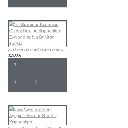
Σετ Βάπτισης Κοριτσιού Cherry Bow με Χειροποίητη Ζωγραφισμένη Βαλίτσα Τρόλεϊ
315,00€