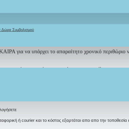
ΕΜΑ
και στοιχεία που εσείς επιθυμείτε να επικρατούν στο
ι αναμενόμενες.
οιμασίας τους διαφέρει ανάλογα με τον φόρτο εργασία
κά Δώρα Συμβολισμού
ΙΡΑ για να υπάρχει το απαραίτητο χρονικό περιθώριο 
πτιστικού σας πακέτου μπορείτε να μας στείλετε φωτογρα
ολογήσετε
φορική ή courier και το κόστος εξαρτάται απο απο την τοποθεσία 