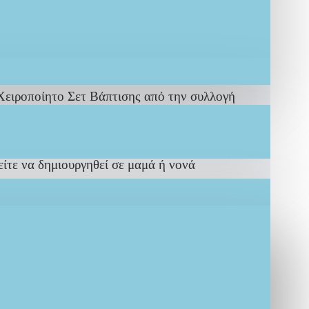
Χειροποίητο Σετ Βάπτισης από την συλλογή
ίτε να δημιουργηθεί σε μαμά ή νονά
ημιουργία IF.Lefkaditi
ίς το έχετε ονειρευτεί.
 τις δικές σας υποδείξεις στο χέρι από άριστης