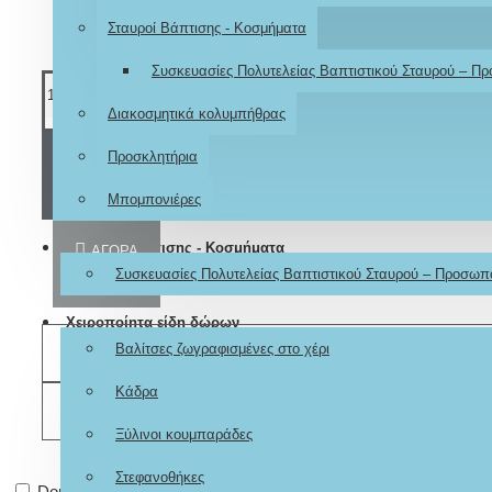
Σταυροί Βάπτισης - Κοσμήματα
Συσκευασίες Πολυτελείας Βαπτιστικού Σταυρού – Π
Διακοσμητικά κολυμπήθρας
Προσκλητήρια
ΚΑΛΆΘΙ
Μπομπονιέρες
Σταυροί Βάπτισης - Κοσμήματα
ΑΓΟΡΆ
Συσκευασίες Πολυτελείας Βαπτιστικού Σταυρού – Προσωπ
Χειροποίητα είδη δώρων
Βαλίτσες ζωγραφισμένες στο χέρι
ΕΠΙΘΥΜΗΤΌ
Κάδρα
ΣΎΓΚΡΙΣΗ
Ξύλινοι κουμπαράδες
Στεφανοθήκες
Don't show again.