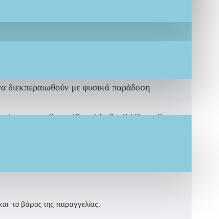
 πακέτο βάπτιση σας κατόπιν παραγγελίας. Γι’
ς μας!
να διεκπεραιωθούν με φυσικά παράδοση
φία στο email μας ifigeni.Lefkaditi@gmail.com
και το βάρος της παραγγελίας.