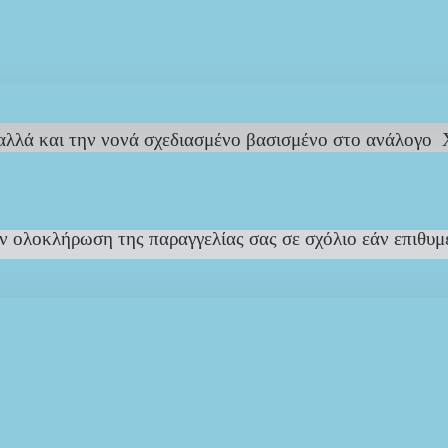
ΠΕΡΙΓΡΑΦΉ
REVIEWS
ΑΠΟΣΤΟΛΉ
ΤΡΌΠΟΣ ΠΛΗΡΩΜΉΣ
 αλλά και την νονά σχεδιασμένο βασισμένο στο ανάλογο 
 ολοκλήρωση της παραγγελίας σας σε σχόλιο εάν επιθυμε
ητας υλικά… Λεπτομέρεια… επικρατούν σε κάθε μας δ
το πιο Παραμυθένιο Μοναδικό Σετ Βάπτισης έτσι όπως εσε
ονται και διαμορφώνονται
ΑΠΟΚΛΕΙΣΤΙΚΑ
για εσάς με