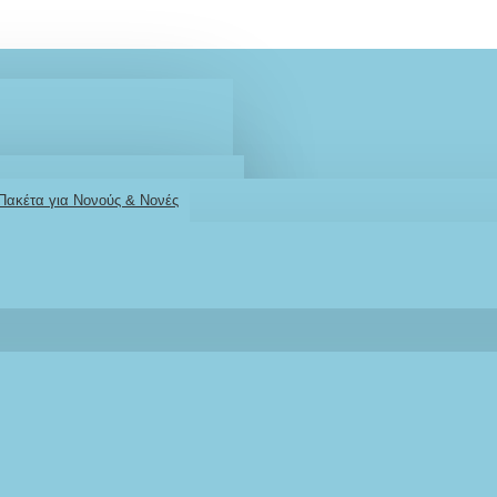
 Πακέτα για Νονούς & Νονές
2610001348