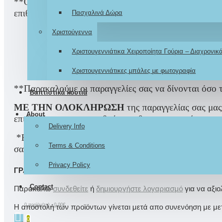
**Όλα μας τα προϊόντα είναι
ΧΕΙΡΟΠΟΙΗΤΑ
και δη
επιθυμείτε Κατόπιν Παραγγελίας γι αυτό μικροδιαφορέ
Πασχαλινά Δώρα
Χριστούγεννα
Ο χρόνος 
Χριστουγεννιάτικα Χειροποίητα Γούρια – Διαχρονι
Χριστουγεννιάτικες μπάλες με φωτογραφία
**Παρακαλούμε οι παραγγελίες σας να δίνονται όσο τ
Βαπτιστικά κουτιά
ΜΕ ΤΗΝ ΟΛΟΚΛΗΡΩΣΗ
της παραγγελίας σας μας
About
επιθυμείτε να αποτυπωθούν και θα επικοινωνήσουμε γ
Delivery Info
*Εάν υπάρχει συγκεκριμένο θέμα σχεδίασης του
ΣΕ
Terms & Conditions
σας στο email μας ifigeni.Lefkaditi@gmail.com έτσι
Privacy Policy
ΓΡΆΨΤΕ ΜΙΑ ΑΞΙΟΛΌΓΗΣΗ
Contact
Παρακαλώ
συνδεθείτε
ή
δημιουργήστε λογαριασμό
για να αξι
0 προϊόν(τα) - 0,00€
Η αποστολή των προϊόντων γίνεται μετά απο συνενόηση με μετα
0