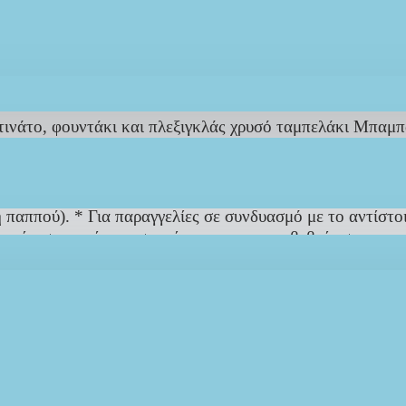
ΠΕΡΙΓΡΑΦΉ
REVIEWS
ΑΠΟΣΤΟΛΉ
ΤΡΌΠΟΣ ΠΛΗΡΩΜΉΣ
ινάτο, φουντάκι και πλεξιγκλάς χρυσό ταμπελάκι Μπαμπά
ένα σε αποχρώσεις του δικού σας θέματος. Τα συγκεκριμέ
ύδα Little butterfly».
παππού). * Για παραγγελίες σε συνδυασμό με το αντίστο
αφαίρεση της έκπτωσης γίνεται με την επιβεβαίωση της π
ητας υλικά… Λεπτομέρεια… επικρατούν σε κάθε μας δ
Ο
σας
ΘΕΜΑ
στο όμορφο Παραμυθένιο Σετ Βάπτισης #IF.L