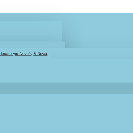
 Πακέτα για Νονούς & Νονές
2610001348