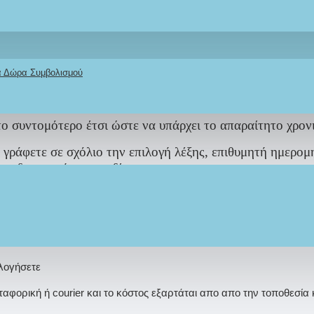
μιουργούνται αποκλειστικά για εσάς βάση δική σας επιθυ
ς στις λεπτομέρειες πρέπει να είναι αναμενόμενες.
ετοιμασίας τους διαφέρει ανάλογα τον φόρτο εργασίας
κά Δώρα Συμβολισμού
ο συντομότερο έτσι ώστε να υπάρχει το απαραίτητο χρον
 γράφετε σε σχόλιο την επιλογή λέξης, επιθυμητή ημερομ
ια διευκρινήσεις σχεδίασης.
Τ ΒΑΠΤΙΣΗΣ
μπορείτε να μας στείλετε φωτογραφία ή πρ
 ώστε να δουλέψουμε βάση αυτού στο βαπτιστικό σας πακέ
ολογήσετε
φορική ή courier και το κόστος εξαρτάται απο απο την τοποθεσία 