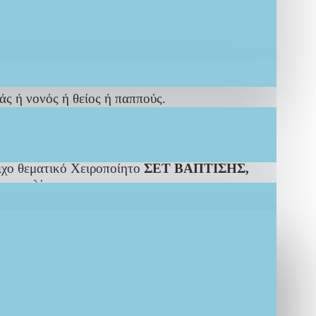
ς ή νονός ή θείος ή παππούς.
να έχουν σχεδιαστεί βάση του ανάλογου ΣΕΤ
ιχο θεματικό Χειροποίητο
ΣΕΤ ΒΑΠΤΙΣΗΣ,
αραγγελίας.
ημιουργία IF.Lefkaditi
efkaditi έτσι όπως εσείς το έχετε ονειρευτεί