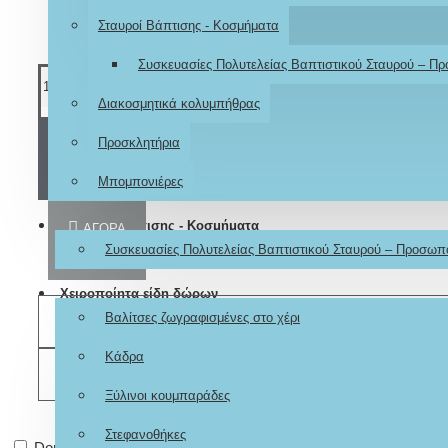
Σταυροί Βάπτισης - Κοσμήματα
Συσκευασίες Πολυτελείας Βαπτιστικού Σταυρού – Π
Διακοσμητικά κολυμπήθρας
Προσκλητήρια
ΚΑΛΆΘΙ
Μπομπονιέρες
Σταυροί Βάπτισης - Κοσμήματα
ΑΓΟΡΆ
Συσκευασίες Πολυτελείας Βαπτιστικού Σταυρού – Προσωπ
Χειροποίητα είδη δώρων
Βαλίτσες ζωγραφισμένες στο χέρι
ΕΠΙΘΥΜΗΤΌ
Κάδρα
ΣΎΓΚΡΙΣΗ
Ξύλινοι κουμπαράδες
Στεφανοθήκες
Don't show again.