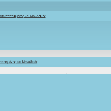
Ifigeneia Lefkaditi
ροσωποποιημένες και Μοναδικές
οποιημένες και Μοναδικές