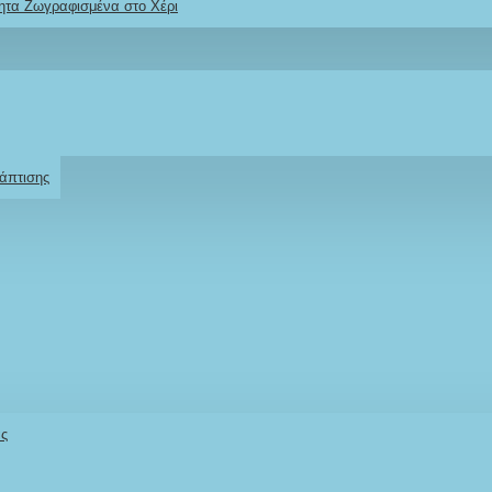
ητα Ζωγραφισμένα στο Χέρι
Ρωτήστε μας
Για το προϊόν
άπτισης
νός / θείος /
rfly»
Stock:
άς
IN STOCK
Model:
MV-MNM-LB