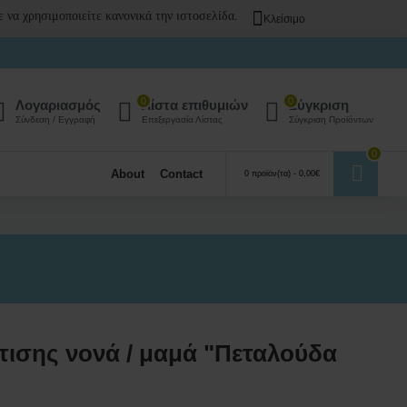
 να χρησιμοποιείτε κανονικά την ιστοσελίδα.
Κλείσιμο
0
0
Λογαριασμός
Λίστα επιθυμιών
Σύγκριση
Σύνδεση / Εγγραφή
Επεξεργασία Λίστας
Σύγκριση Προϊόντων
0
About
Contact
0 προϊόν(τα) - 0,00€
ισης νονά / μαμά "Πεταλούδα