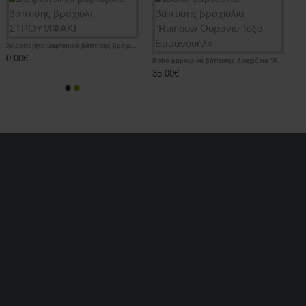
Χειροποίητο μαρτυρικό βάπτισης βραχιόλι ΣΤΡΟΥΜΦΑΚΙ
0,00€
Boho μαρτυρικά βάπτισης βραχιόλια "Rainbow Ουράνιο Τόξο Εμμανουήλ»
35,00€