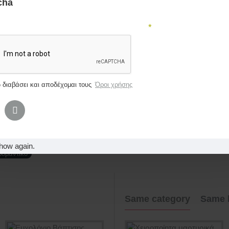
μασίας τους διαφέρει ανάλογα με τον φόρτο
cha
ήρωσε παρακάτω την επαλήθευση captcha
ι ΕΓΚΑΙΡΑ για να υπάρχει το απαραίτητο χρονικό 
 διαβάσει και αποδέχομαι τους
Όροι χρήσης
 του Βαπτιστικού σας πακέτου μπορείτε να μας στεί
υλέψουμε βάση αυτού.
how again.
ομαντικό
Same category
Same 