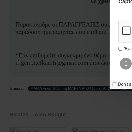
Ο χρόνος ετοι
Capt
Συμπλ
Παρακαλούμε οι ΠΑΡΑΓΓΕΛΙΕΣ σας να δίνοντα
παράδοση ημερομηνίας που επιθυμείτε εσείς.
Έχω
*Εάν επιθυμείτε συγκεκριμένο θέμα σχεδίασης
ifigeni.Lefkaditi@gmail.com έτσι ώστε να δο
Don't s
Ετικέτες:
ΜΑΜΑ νονά Βάφτιση ΜΑΡΤΥΡΙΚΟ βραχιόλι βάπτιση μάτι ρ
Related
Also Bought