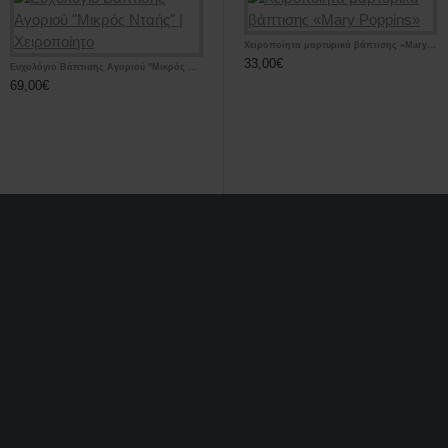
Σετ μαρτυρικά βάπτισης για την μαμά και την νονά
Χειροποίητα μαρτυρικά βάπτισης «Mary Poppins»
24,00€
33,00€
Ευχολόγιο Βάπτισης Αγοριού "Μικρός Νταής" | Χειροποίητο
69,00€
τισης για κοριτσάκι μπρελόκ Αστέρι από πέρλες «Boho Flowers»