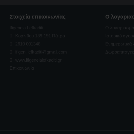
Στοιχεία επικοινωνίας
Ο λογαρια
Ifigeneia Lefkaditi
Ο λογαριασμό
Κορίνθου 189-191 Πάτρα
Ιστορικό αγο
2610 001348
Ενημερωτικά 
ifigeni.lefkaditi@gmail.com
Δωροεπιταγές
www.ifigeneialefkaditi.gr
Επικοινωνία