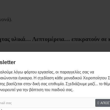
νονά).
ς υλικά… Λεπτομέρεια… επικρατούν σε κά
 θέμα στο πιο Παραμυθένιο Μοναδικό Σετ Βάπτισης έτ
letter
αλούμε λόγω φόρτου εργασίας, οι παραγγελίες σας να
ιάζονται και διαμορφώνονται ΑΠΟΚΛΕΙΣΤΙΚΑ για εσ
αιώνονται έγκαιρα. Η σχεδίαση κάθε μοναδικού Χειροποίητου Σ
ΧΡΩΜΑΤΑ, ΘΕΜΑ
ης βασίζεται στην δική σας επιθυμία. Σχεδιάζουμε μαζί... το θέ
και στοιχεία που εσείς επιθυμείτ
ονειρευτεί για την βάπτιση του παιδιού σας.
στις λεπτομέρειες πρέπει να είναι αναμενόμενες.
ΑΠΟΣ