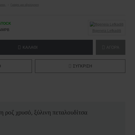
σεις.
-
Γράψτε μια αξιολόγηση
 STOCK
NMPB
Ifigeneia Lefkaditi
ΚΑΛΆΘΙ
ΑΓΟΡΆ
Ό
ΣΎΓΚΡΙΣΗ
η ροζ χρυσό, ξύλινη πεταλουδίτσα