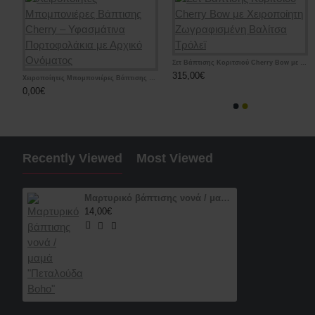
Boho μαρτυρικά βάπτισης βραχιόλια «Λιοντάρι / ΣΑΦΑΡΙ / Ζωάκια”
Σετ Βάπτισης Κοριτσιού Cherry Bow με Χειροποίητη Ζωγραφισμένη Βαλίτσα Τρόλεϊ
Μαρτυρικά βάπ
35,00€
315,00€
79,00€
τες Μπομπονιέρες Βάπτισης Cherry – Μεταλλική Εικονίτσα Παναγίας με Γυάλινη Βάση
Χειροποίητες Μπομπονιέρες Βάπτισης Cherry – Υφασμάτινα Πορτοφολάκια με Αρχικό Ονόματος
0,00€
Recently Viewed
Most Viewed
Μαρτυρικό βάπτισης νονά / μαμά "Πεταλούδα Boho"
14,00€