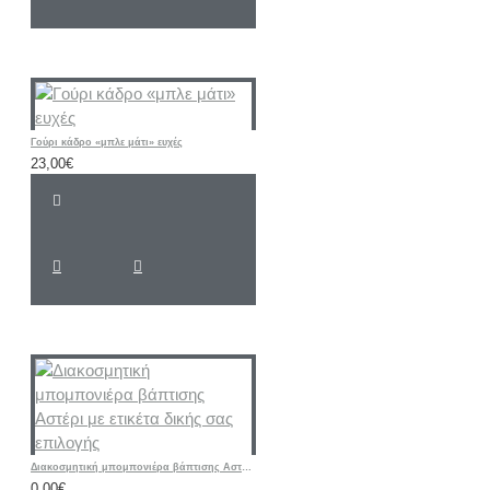
Γούρι κάδρο «μπλε μάτι» ευχές
23,00€
Διακοσμητική μπομπονιέρα βάπτισης Αστέρι με ετικέτα δικής σας επιλογής
0,00€