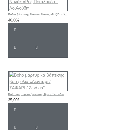
Ποδιά βάπτισης Νονού / Νονάς «Ροζ Πεταλούδα - Λουλούδι»
40,00€
Boho μαρτυρικά βάπτισης βραχιόλια «Λιοντάρι / ΣΑΦΑΡΙ / Ζωάκια”
35,00€