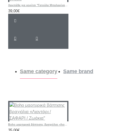
Λαμπάδα για κορίτσι "Γατούλα Μπαλαρίνα floral " με λαστιχάκι μαλλιών και όνομα
39,00€
Same category
Same brand
Boho μαρτυρικά βάπτισης βραχιόλια «Λιοντάρι / ΣΑΦΑΡΙ / Ζωάκια”
35,00€