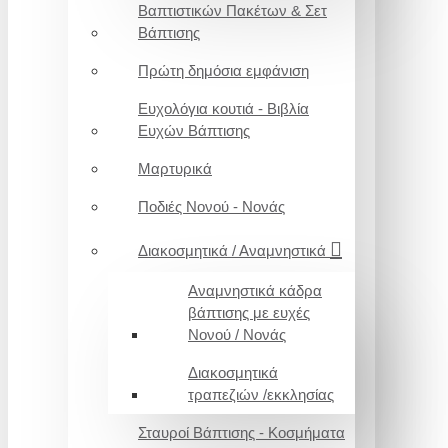
Βαπτιστικών Πακέτων & Σετ
Βάπτισης
Πρώτη δημόσια εμφάνιση
Ευχολόγια κουτιά - Βιβλία
Ευχών Βάπτισης
Μαρτυρικά
Ποδιές Νονού - Νονάς
Διακοσμητικά / Αναμνηστικά
Αναμνηστικά κάδρα
βάπτισης με ευχές
Νονού / Νονάς
Διακοσμητικά
τραπεζιών /εκκλησίας
Σταυροί Βάπτισης - Κοσμήματα