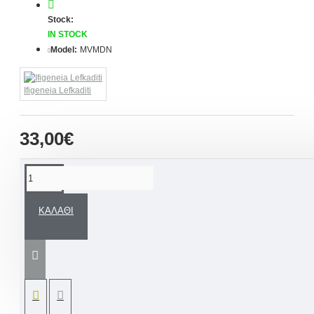
Stock:
IN STOCK
Model:
MVMDN
Ifigeneia Lefkaditi
33,00€
ΠΕΡΙΓΡΑΦΉ
ΚΑΛΆΘΙ
Χειροποίητα μαρτυρικά βάπτισης βραχιόλια
από δερμάτινο μπονζέ σχοινάκι, και
μεταλλικό σταυρουδάκι σε αποχρώσεις χρυσό,
μπεζ, φυσικό, ροζ ή αποχρώσεις δικής σας
επιλογής.