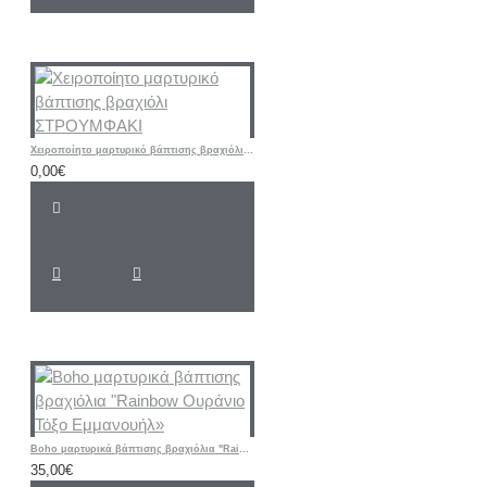
Χειροποίητο μαρτυρικό βάπτισης βραχιόλι ΣΤΡΟΥΜΦΑΚΙ
0,00€
Boho μαρτυρικά βάπτισης βραχιόλια "Rainbow Ουράνιο Τόξο Εμμανουήλ»
35,00€