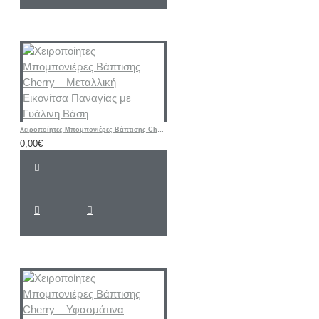
Χειροποίητες Μπομπονιέρες Βάπτισης Cherry – Μεταλλική Εικονίτσα Παναγίας με Γυάλινη Βάση
0,00€