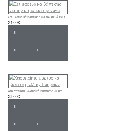
Σετ μαρτυρικά βάπτισης για την μαμά και την νονά
24,00€
Χειροποίητα μαρτυρικά βάπτισης «Mary Poppins»
33,00€