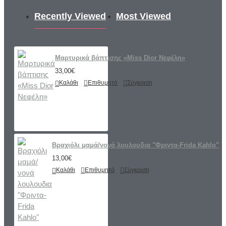
Recently Viewed
Most Viewed
Μαρτυρικά βάπτισης «Miss Dior Νεφέλη»
33,00€
Καλάθι
Επιθυμητό
Σύγκριση
Βραχιόλι μαμά/νονά λουλουδια "Φριντα-Frida Kahlo"
13,00€
Καλάθι
Επιθυμητό
Σύγκριση