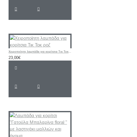
Χειροποίητη λαμπάδα για κορίτσια Τικ Τοκ ροζ
23,00€