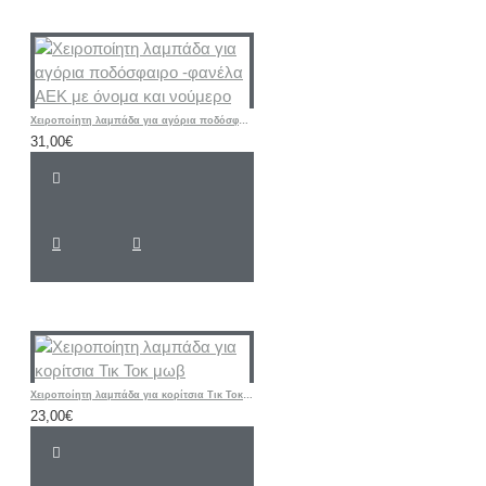
Χειροποίητη λαμπάδα για αγόρια ποδόσφαιρο -φανέλα ΑΕΚ με όνομα και νούμερο
31,00€
Χειροποίητη λαμπάδα για κορίτσια Τικ Τοκ μωβ
23,00€