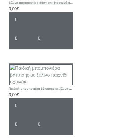
Ξύλινη μπομπονιέρα βάπτισης Στρουμφάκι σιελ - κίτρινο
0,00€
Παιδική μπομπονιέρα βάπτισης με ξύλινο παιχνίδι σχοινάκι
0,00€