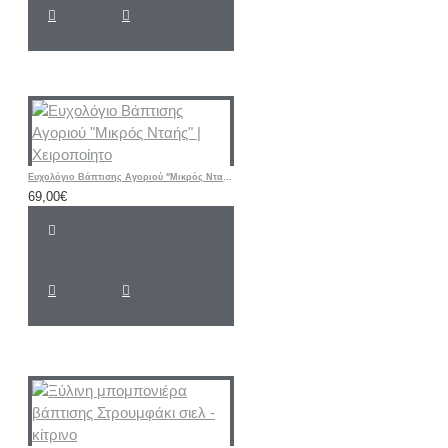
Ευχολόγιο Βάπτισης Αγοριού "Μικρός Νταής" | Χειροποίητο
69,00€