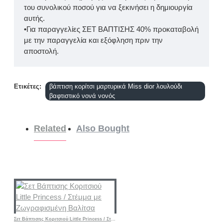
του συνολικού ποσού για να ξεκινήσει η δημιουργία
αυτής.
•Για παραγγελίες ΣΕΤ ΒΑΠΤΙΣΗΣ 40% προκαταβολή
με την παραγγελία και εξόφληση πριν την
αποστολή.
Ετικέτες:
βάπτιση κορίτσι μαρτυρικά Miss dior λουλούδι
βαφτιστικό νονά νονός
Related
Also Bought
Σετ Βάπτισης Κοριτσιού Little Princess / Στέμμα με Ζωγραφισμένη Βαλίτσα