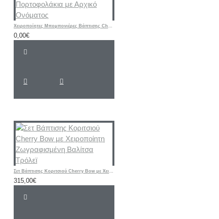
Χειροποίητες Μπομπονιέρες Βάπτισης Cherry – Υφασμάτινα Πορτοφολάκια με Αρχικό Ονόματος
0,00€
Σετ Βάπτισης Κοριτσιού Cherry Bow με Χειροποίητη Ζωγραφισμένη Βαλίτσα Τρόλεϊ
315,00€