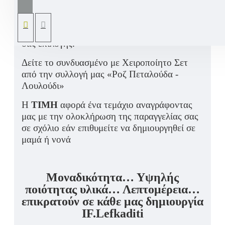
την μαμά, την νονά και την γιαγιά με
μεταλλική πεταλουδίτσα σε αποχρώσεις του
μωβ και του λευκού ή σε αποχρώσεις δικής
σας επιλογής.
Δείτε το συνδυασμένο με Χειροποίητο Σετ
από την συλλογή μας «Ροζ Πεταλούδα -
Λουλούδι»
Η
ΤΙΜΗ
αφορά ένα τεμάχιο αναγράφοντας
μας με την ολοκλήρωση της παραγγελίας σας
σε σχόλιο εάν επιθυμείτε να δημιουργηθεί σε
μαμά ή νονά
Μοναδικότητα… Υψηλής
ποιότητας υλικά… Λεπτομέρεια…
επικρατούν σε κάθε μας δημιουργία
IF.Lefkaditi