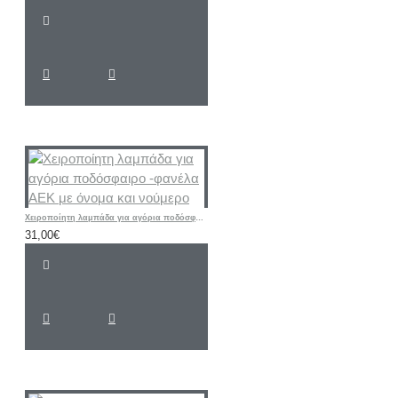
Χειροποίητη λαμπάδα για αγόρια ποδόσφαιρο -φανέλα ΑΕΚ με όνομα και νούμερο
31,00€