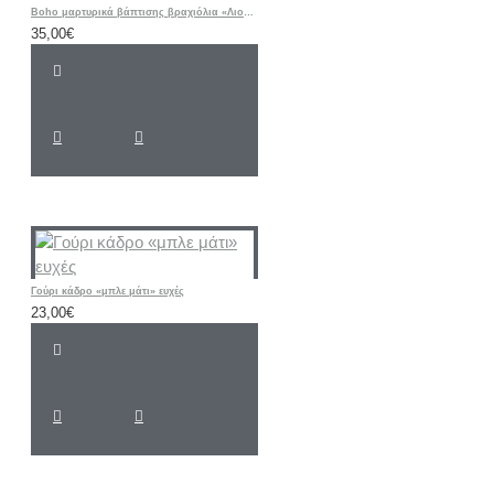
Boho μαρτυρικά βάπτισης βραχιόλια «Λιοντάρι / ΣΑΦΑΡΙ / Ζωάκια”
35,00€
Γούρι κάδρο «μπλε μάτι» ευχές
23,00€