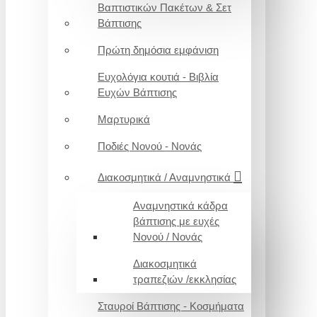
Βαπτιστικών Πακέτων & Σετ
Βάπτισης
Πρώτη δημόσια εμφάνιση
Ευχολόγια κουτιά - Βιβλία
Ευχών Βάπτισης
Μαρτυρικά
Ποδιές Νονού - Νονάς
Διακοσμητικά / Αναμνηστικά
Αναμνηστικά κάδρα
βάπτισης με ευχές
Νονού / Νονάς
Διακοσμητικά
τραπεζιών /εκκλησίας
Σταυροί Βάπτισης - Κοσμήματα