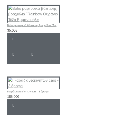
Boho μαρτυρικά βάπτισης βραχιόλια "Rainbow Ουράνιο Τόξο Εμμανουήλ»
35,00€
Γκαράζ αυτοκίνητων cars - 3 όροφοι
185,00€