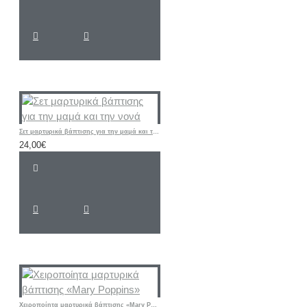
Σετ μαρτυρικά βάπτισης για την μαμά και την νονά
24,00€
Χειροποίητα μαρτυρικά βάπτισης «Mary Poppins»