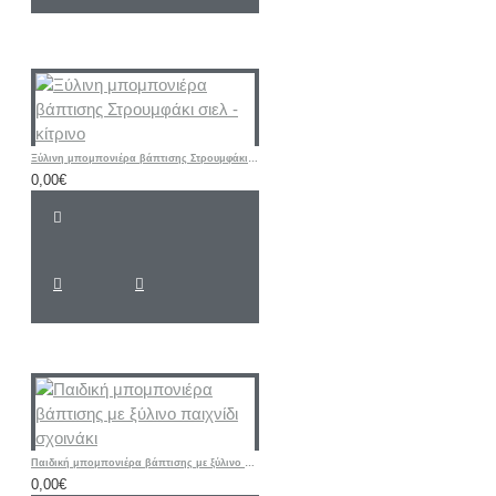
Ξύλινη μπομπονιέρα βάπτισης Στρουμφάκι σιελ - κίτρινο
0,00€
Παιδική μπομπονιέρα βάπτισης με ξύλινο παιχνίδι σχοινάκι
0,00€