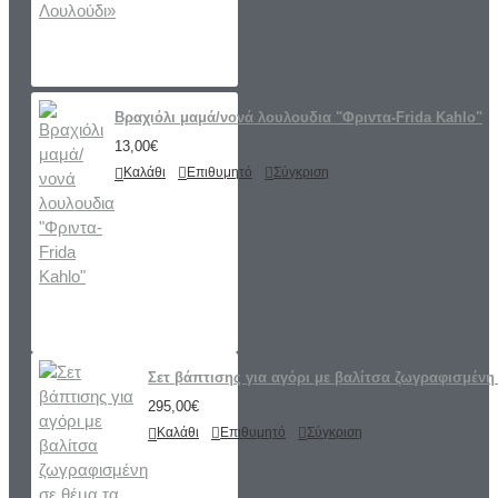
Βραχιόλι μαμά/νονά λουλουδια "Φριντα-Frida Kahlo"
13,00€
Καλάθι
Επιθυμητό
Σύγκριση
Σετ βάπτισης για αγόρι με βαλίτσα ζωγραφισμένη 
295,00€
Καλάθι
Επιθυμητό
Σύγκριση