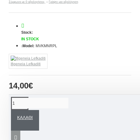
Σύμφωνα με 0 αξιολογήσεις.
-
Γράψτε μια αξιολόγηση
Stock:
IN STOCK
Model:
MVKMNRPL
Ifigeneia Lefkaditi
14,00€
ΠΕΡΙΓΡΑΦΉ
ΚΑΛΆΘΙ
Χειροποίητο Μαρτυρικό βάπτισης κολιέ για