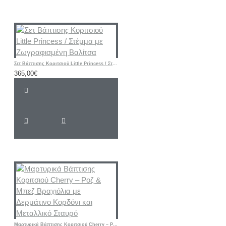
Σετ Βάπτισης Κοριτσιού Little Princess / Στέμμα με Ζωγραφισμένη Βαλίτσα
365,00€
Μαρτυρικά Βάπτισης Κοριτσιού Cherry – Ροζ & Μπεζ Βραχιόλια με Δερμάτινο Κορδόνι και Μεταλλικό Σταυρό