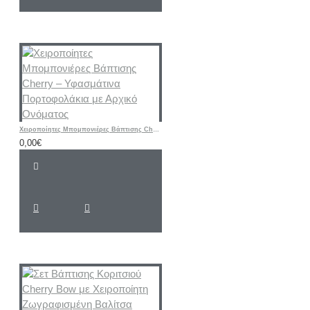
Χειροποίητες Μπομπονιέρες Βάπτισης Cherry – Υφασμάτινα Πορτοφολάκια με Αρχικό Ονόματος
0,00€