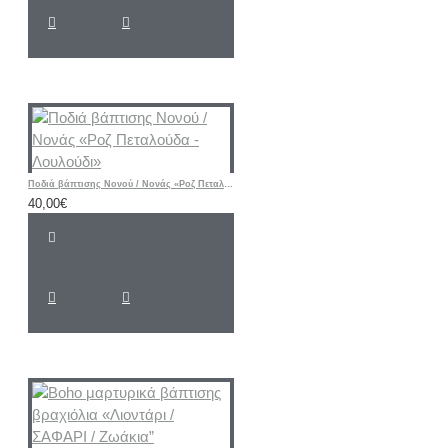
Ποδιά βάπτισης Νονού / Νονάς «Ροζ Πεταλούδα - Λουλούδι»
40,00€