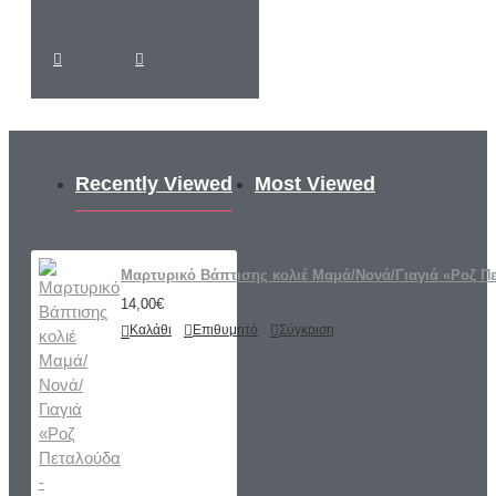
Recently Viewed
Most Viewed
Μαρτυρικό Βάπτισης κολιέ Μαμά/Νονά/Γιαγιά «Ροζ Π
14,00€
Καλάθι
Επιθυμητό
Σύγκριση