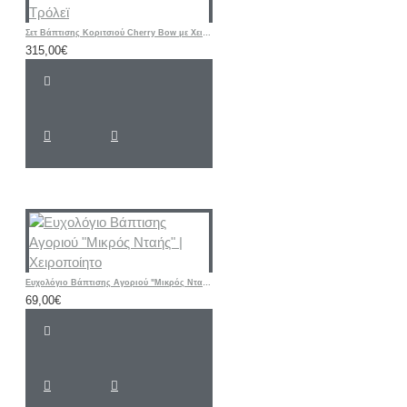
Σετ Βάπτισης Κοριτσιού Cherry Bow με Χειροποίητη Ζωγραφισμένη Βαλίτσα Τρόλεϊ
315,00€
Ευχολόγιο Βάπτισης Αγοριού "Μικρός Νταής" | Χειροποίητο
69,00€