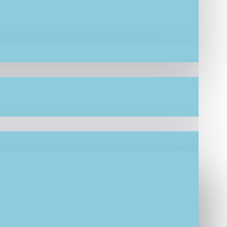
ρό και λευκό δερματάκι ή σε αποχρώσεις δικής
πιθυμείτε να δημιουργηθεί σε μαμά ή νονά
ημιουργία IF.Lefkaditi
ίς το έχετε ονειρευτεί.
 τις δικές σας υποδείξεις στο χέρι από άριστης
 πακέτο βάπτιση σας κατόπιν παραγγελίας. Γι’