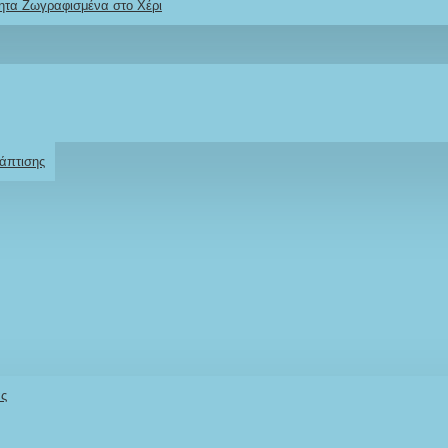
ητα Ζωγραφισμένα στο Χέρι
Ρωτήστε μας
Για το προϊόν
άπτισης
Νονός/Παππούς
Stock:
άς
IN STOCK
Model:
MVKMNOPRPL