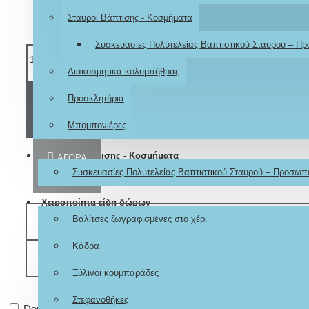
Σταυροί Βάπτισης - Κοσμήματα
Συσκευασίες Πολυτελείας Βαπτιστικού Σταυρού – Π
Διακοσμητικά κολυμπήθρας
Προσκλητήρια
ΚΑΛΆΘΙ
Μπομπονιέρες
Σταυροί Βάπτισης - Κοσμήματα
ΑΓΟΡΆ
Συσκευασίες Πολυτελείας Βαπτιστικού Σταυρού – Προσωπ
Χειροποίητα είδη δώρων
Βαλίτσες ζωγραφισμένες στο χέρι
ΕΠΙΘΥΜΗΤΌ
Κάδρα
ΣΎΓΚΡΙΣΗ
Ξύλινοι κουμπαράδες
Στεφανοθήκες
Don't show again.