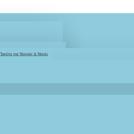
 Πακέτα για Νονούς & Νονές
2610001348