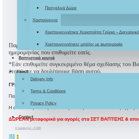
Πασχαλινά Δώρα
Χριστούγεννα
Ο χρόνος ετ
Χριστουγεννιάτικα Χειροποίητα Γούρια – Διαχρονι
Παρακαλούμε οι
Χριστουγεννιάτικες μπάλες με φωτογραφία
ΠΑΡΑΓΓΕΛΙΕΣ
σας να δίνονται
Ε
ημερομηνίας που επιθυμείτε εσείς.
Βαπτιστικά κουτιά
*Εάν επιθυμείτε συγκεκριμένο θέμα σχεδίασης του Βα
έτσι ώστε να δουλέψουμε βάση αυτού.
About
Delivery Info
ΓΡΆΨΤΕ ΜΙΑ ΑΞΙΟΛΌΓΗΣΗ
Terms & Conditions
Παρακαλώ
συνδεθείτε
ή
δημιουργήστε λογαριασμό
για να αξι
Privacy Policy
Η αποστολή των προϊόντων γίνεται μετά απο συνενόηση με μετα
Contact
ΔΩΡΕΑΝ μεταφορικά για αγορές στα ΣΕΤ ΒΑΠΤΙΣΗΣ & αποστ
0 προϊόν(τα) - 0,00€
0