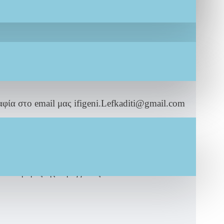
ς μας!
ο να διεκπεραιωθούν με φυσικά παράδοση
φία στο email μας ifigeni.Lefkaditi@gmail.com
και το βάρος της παραγγελίας.