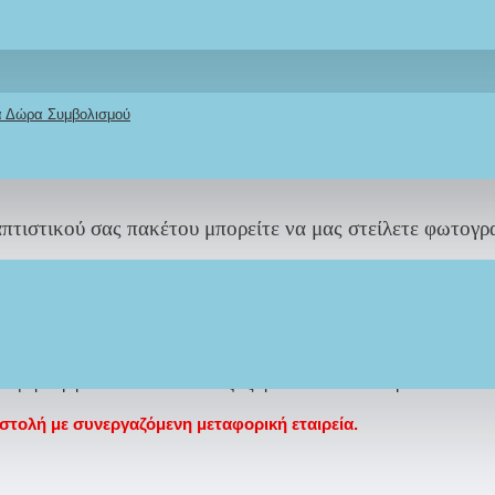
οιμασίας τους διαφέρει ανάλογα με τον φόρτο εργασία
κά Δώρα Συμβολισμού
ΓΚΑΙΡΑ
για να υπάρχει το απαραίτητο χρονικό περιθώρι
πτιστικού σας πακέτου μπορείτε να μας στείλετε φωτογρα
ολογήσετε
φορική ή courier και το κόστος εξαρτάται απο απο την τοποθεσία 
ολή με συνεργαζόμενη μεταφορική εταιρεία.