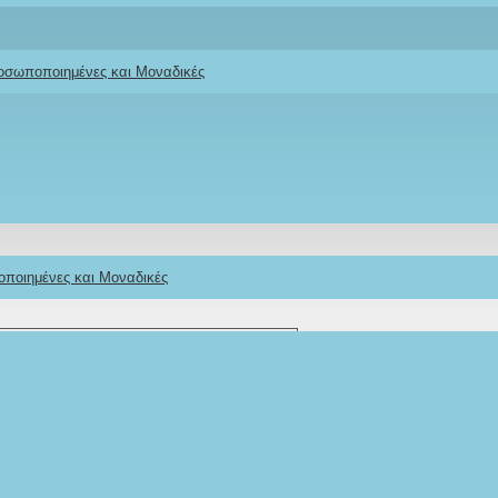
Ifigeneia Lefkaditi
ροσωποποιημένες και Μοναδικές
οποιημένες και Μοναδικές