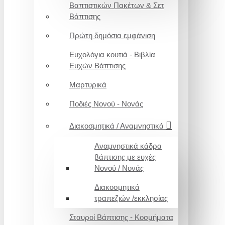
Βαπτιστικών Πακέτων & Σετ
Βάπτισης
Πρώτη δημόσια εμφάνιση
Ευχολόγια κουτιά - Βιβλία
Ευχών Βάπτισης
Μαρτυρικά
Ποδιές Νονού - Νονάς
Διακοσμητικά / Αναμνηστικά
Αναμνηστικά κάδρα
βάπτισης με ευχές
Νονού / Νονάς
Διακοσμητικά
τραπεζιών /εκκλησίας
Σταυροί Βάπτισης - Κοσμήματα