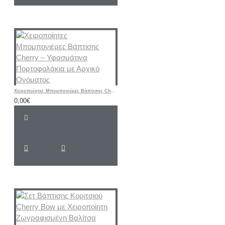
Χειροποίητες Μπομπονιέρες Βάπτισης Cherry – Υφασμάτινα Πορτοφολάκια με Αρχικό Ονόματος
0,00€