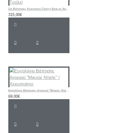
Σετ Βάπτισης Κοριτσιού Cherry Bow με Χειροποίητη Ζωγραφισμένη Βαλίτσα Τρόλεϊ
315,00€
Ευχολόγιο Βάπτισης Αγοριού "Μικρός Νταής" | Χειροποίητο
69,00€