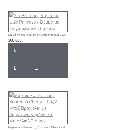
Σετ Βάπτισης Κοριτσιού Little Princess / Στέμμα με Ζωγραφισμένη Βαλίτσα
365,00€
Μαρτυρικά Βάπτισης Κοριτσιού Cherry – Ροζ & Μπεζ Βραχιόλια με Δερμάτινο Κορδόνι και Μεταλλικό Σταυρό