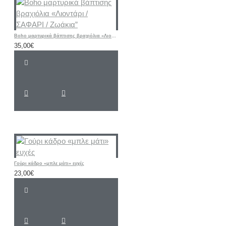
Boho μαρτυρικά βάπτισης βραχιόλια «Λιοντάρι / ΣΑΦΑΡΙ / Ζωάκια”
35,00€
Γούρι κάδρο «μπλε μάτι» ευχές
23,00€