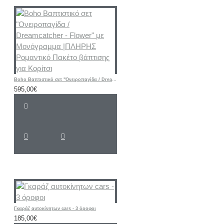
Boho Βαπτιστικό σετ "Ονειροπαγίδα / Dreamcatcher - Flower" με Μονόγραμμα |ΠΛΗΡΗΣ Ρομαντικό Πακέτο βάπτισης για Κορίτσι
595,00€
Γκαράζ αυτοκίνητων cars - 3 όροφοι
185,00€