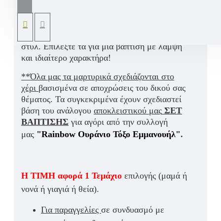
«Rainbow Ουράνιο Τόξο Εμμανουήλ»
Τ
α μαρτυρικά χειροπέδες είναι μια επιλογή που
ξεχωρίζει για τη φινέτσα και το διακριτικό τους
στυλ.
Επιλέξτε τα για μια βάπτιση με λάμψη
και
ιδιαίτερο χαρακτήρα!
**Όλα μας τα μαρτυρικά σχεδιάζονται στο
χέρι
βασισμένα σε αποχρώσεις του δικού σας
θέματος. Τα συγκεκριμένα έχουν σχεδιαστεί
βάση του ανάλογου
αποκλειστικού μας
ΣΕΤ
ΒΑΠΤΙΣΗΣ
για αγόρι από την συλ
λογή
μας
"Rainbow Ουράνιο Τόξο Εμμανουήλ"
.
Η ΤΙΜΗ αφορά 1 Τεμάχιο
επιλογής (μαμά ή
νονά ή γιαγιά ή θεία).
Για παραγγελίες
σε συνδυασμό με