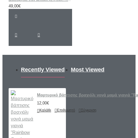
Διακοσμητικό σταν δαπέδου ΑΣΤΡΟΝΑΥΤΗΣ ΔΙΑΣΤΗΜΑ
49,00€
Recently Viewed
Most Viewed
Μαρτυρικό βάπτισης βραχιόλι νονά μαμά γιαγιά "
12,00€
Καλάθι
Επιθυμητό
Σύγκριση