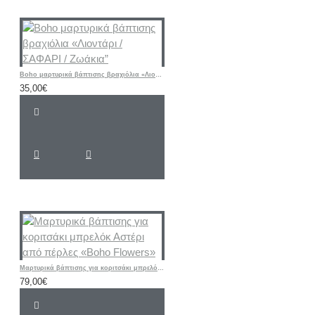
Boho μαρτυρικά βάπτισης βραχιόλια «Λιοντάρι / ΣΑΦΑΡΙ / Ζωάκια”
35,00€
Μαρτυρικά βάπτισης για κοριτσάκι μπρελόκ Αστέρι από πέρλες «Boho Flowers»
79,00€