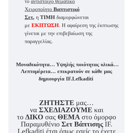
το
αντίστοιχο θεματικό
Χειροποίητο
Βαπτιστικό
Σετ
,
η
ΤΙΜΗ
διαμορφώνεται
με
ΕΚΠΤΩΣΗ
. Η αφαίρεση της έκπτωσης
γίνεται με την επιβεβαίωση της
παραγγελίας.
Μοναδικότητα… Υψηλής ποιότητας υλικά…
Λεπτομέρεια… επικρατούν σε κάθε μας
δημιουργία IF.Lefkaditi
ΖΗΤΗΣΤΕ
μας…
να
ΣΧΕΔΙΑΖΟΥΜΕ
και
το
ΔΙΚΟ
σας
ΘΕΜΑ
στο όμορφο
Παραμυθένιο
Σετ Βάπτισης
IF.
Lefkaditi έτσι όπως εσείς το έχετε