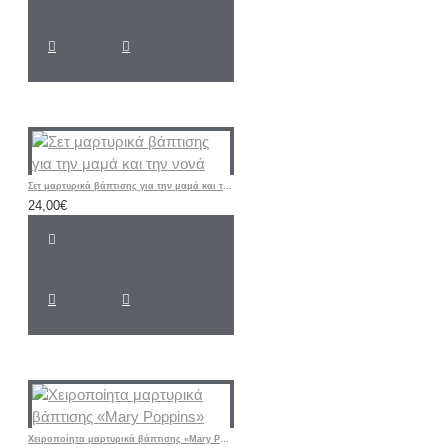
Σετ μαρτυρικά βάπτισης για την μαμά και την νονά
24,00€
Χειροποίητα μαρτυρικά βάπτισης «Mary Poppins»