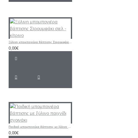
Ξύλινη μπομπονιέρα βάπτισης Στρουμφάκι σιελ - κίτρινο
0,00€
Παιδική μπομπονιέρα βάπτισης με ξύλινο παιχνίδι σχοινάκι
0,00€