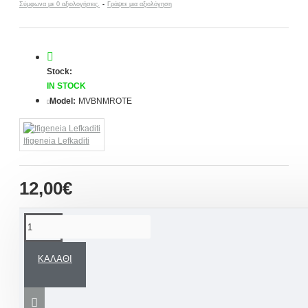
Σύμφωνα με 0 αξιολογήσεις.
-
Γράψτε μια αξιολόγηση
Stock:
IN STOCK
Model:
MVBNMROTE
Ifigeneia Lefkaditi
12,00€
ΠΕΡΙΓΡΑΦΉ
ΚΑΛΆΘΙ
Ένα άκρως εντυπωσιακό μαρτυρικό βάπτισης
βραχιόλι για την νονά, την μαμά, και την γιαγιά