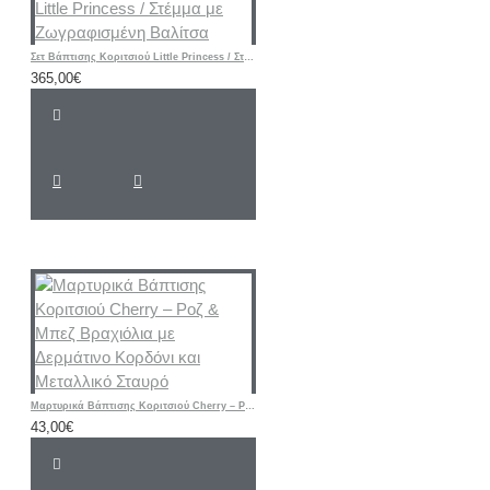
Σετ Βάπτισης Κοριτσιού Little Princess / Στέμμα με Ζωγραφισμένη Βαλίτσα
365,00€
Μαρτυρικά Βάπτισης Κοριτσιού Cherry – Ροζ & Μπεζ Βραχιόλια με Δερμάτινο Κορδόνι και Μεταλλικό Σταυρό
43,00€