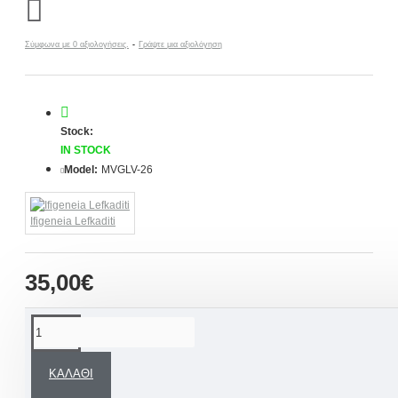
Σύμφωνα με 0 αξιολογήσεις.
-
Γράψτε μια αξιολόγηση
Stock:
IN STOCK
Model:
MVGLV-26
Ifigeneia Lefkaditi
35,00€
ΠΕΡΙΓΡΑΦΉ
ΚΑΛΆΘΙ
Χειροποίητα μαρτυρικά βάπτισης με μπρονζέ