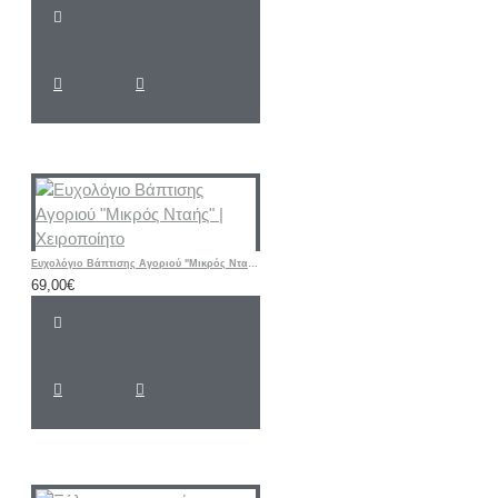
Ευχολόγιο Βάπτισης Αγοριού "Μικρός Νταής" | Χειροποίητο
69,00€