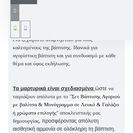
σταυρουδάκι και κορδόνια σε λευκές και
γαλάζιες αποχρώσεις ή σε χρώματα επιλογής. Ο
διαχρονικός σχεδιασμός τους συνδυάζει
κομψότητα και υψηλή αισθητική, δημιουργώντας
ένα ξεχωριστό αναμνηστικό για τους
καλεσμένους της βάπτισης. Ιδανικά για
αγορίστικη βάπτιση και για συνδυασμό με κάθε
θέμα και ύφος εκδήλωσης.
Τα μαρτυρικά είναι σχεδιασμένα
ώστε
να
ταιριάζουν απόλυτα με το
"
Σετ Βάπτισης Αγοριού
με βαλίτσα & Μονόγραμμα σε Λευκό & Γαλάζιο
ή χρώματα επιλογής
"
αποκλειστικής μας
δημιουργίας,
προσφέροντας απόλυτη
αισθητική αρμονία σε ολόκληρη τη βάπτιση.