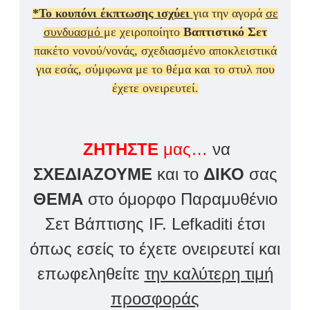
*Το κουπόνι έκπτωσης ισχύει
για την αγορά
σε
συνδυασμό
με χειροποίητο
Βαπτιστικό Σετ
πακέτο νονού/νονάς, σχεδιασμένο αποκλειστικά
για εσάς, σύμφωνα με το θέμα και το στυλ που
έχετε ονειρευτεί.
ΖΗΤΗΣΤΕ
μας…
να
ΣΧΕΔΙΑΖΟΥΜΕ
και το
ΔΙΚΟ
σας
ΘΕΜΑ
στο όμορφο Παραμυθένιο
Σετ Βάπτισης IF. Lefkaditi έτσι
όπως εσείς το έχετε ονειρευτεί και
επωφεληθείτε
την καλύτερη τιμή
προσφοράς