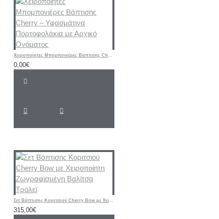
Χειροποίητες Μπομπονιέρες Βάπτισης Cherry – Υφασμάτινα Πορτοφολάκια με Αρχικό Ονόματος
0,00€
Σετ Βάπτισης Κοριτσιού Cherry Bow με Χειροποίητη Ζωγραφισμένη Βαλίτσα Τρόλεϊ
315,00€