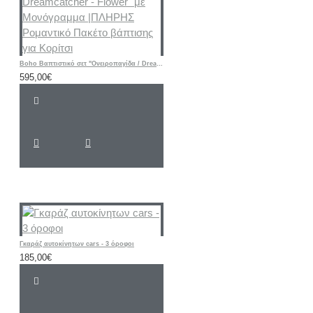
Boho Βαπτιστικό σετ "Ονειροπαγίδα / Dreamcatcher - Flower" με Μονόγραμμα |ΠΛΗΡΗΣ Ρομαντικό Πακέτο βάπτισης για Κορίτσι
595,00€
Γκαράζ αυτοκίνητων cars - 3 όροφοι
185,00€