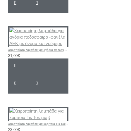
Χειροποίητη λαμπάδα για αγόρια ποδόσφαιρο -φανέλα ΑΕΚ με όνομα και νούμερο
31,00€
Χειροποίητη λαμπάδα για κορίτσια Τικ Τοκ μωβ
23,00€