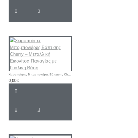
Χειροποίητες Μπομπονιέρες Βάπτισης Cherry – Μεταλλική Εικονίτσα Παναγίας με Γυάλινη Βάση
0,00€