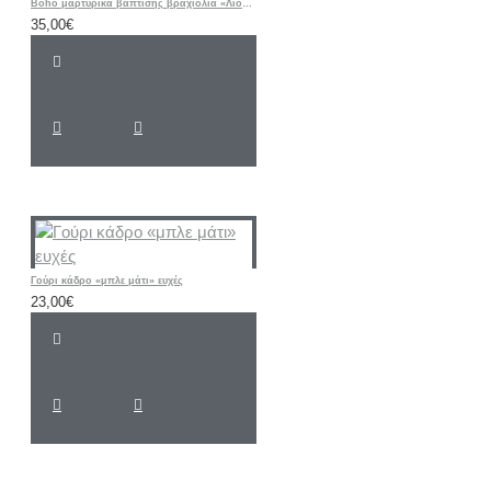
Boho μαρτυρικά βάπτισης βραχιόλια «Λιοντάρι / ΣΑΦΑΡΙ / Ζωάκια”
35,00€
Γούρι κάδρο «μπλε μάτι» ευχές
23,00€