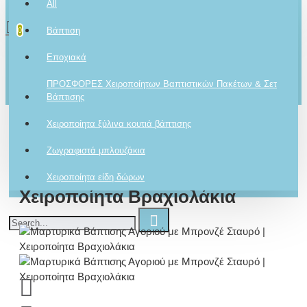
All
0 προϊόν(τα) - 0,00€
2610001348
Βάπτιση
0
Το καλάθι αγορών είναι άδειο!
Εποχιακά
Ρωτήστε μας
ΠΡΟΣΦΟΡΕΣ Χειροποίητων Βαπτιστικών Πακέτων & Σετ
Για το προϊόν
Βάπτισης
Χειροποίητα ξύλινα κουτιά βάπτισης
Μαρτυρικά Βάπτισης Αγοριού
Ζωγραφιστά μπλουζάκια
με Μπρονζέ Σταυρό |
Χειροποίητα είδη δώρων
Χειροποίητα Βραχιολάκια