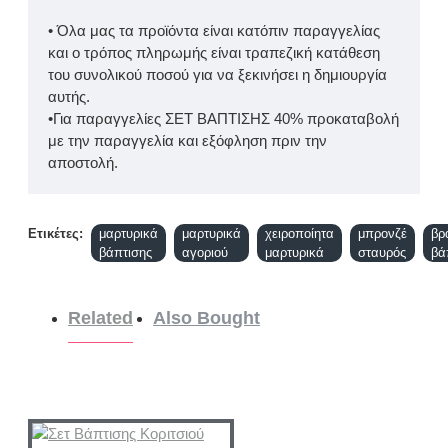
• Όλα μας τα προϊόντα είναι κατόπιν παραγγελίας
και ο τρόπος πληρωμής είναι τραπεζική κατάθεση
του συνολικού ποσού για να ξεκινήσει η δημιουργία
αυτής.
•Για παραγγελίες ΣΕΤ ΒΑΠΤΙΣΗΣ 40% προκαταβολή
με την παραγγελία και εξόφληση πριν την
αποστολή.
Ετικέτες:
μαρτυρικά
μαρτυρικά
χειροποίητα
μπρονζέ
βρ
βάπτισης
αγοριού
μαρτυρικά
σταυρός
βά
Related
Also Bought