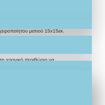
ικό γούρι χρονιάς μάτι από βαμβακερά
χειροποίητου ματιού
15x15εκ.
ΙΚΑ για εσάς κατόπιν παραγγελίας.
το χρονικό περιθώριο να
τα που επιθυμείτε να ζωγραφιστούν