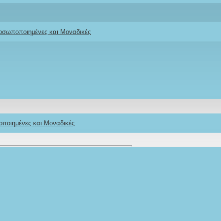
Ifigeneia Lefkaditi
ροσωποποιημένες και Μοναδικές
οποιημένες και Μοναδικές