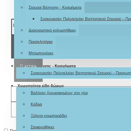
Σταυροί Βάπτισης - Κοσμήματα
Συσκευασίες Πολυτελείας Βαπτιστικού Σταυρού – Π
Διακοσμητικά κολυμπήθρας
Προσκλητήρια
ΚΑΛΆΘΙ
Μπομπονιέρες
Σταυροί Βάπτισης - Κοσμήματα
ΑΓΟΡΆ
Συσκευασίες Πολυτελείας Βαπτιστικού Σταυρού – Προσωπ
Χειροποίητα είδη δώρων
Βαλίτσες ζωγραφισμένες στο χέρι
ΕΠΙΘΥΜΗΤΌ
Κάδρα
ΣΎΓΚΡΙΣΗ
Ξύλινοι κουμπαράδες
Στεφανοθήκες
Don't show again.