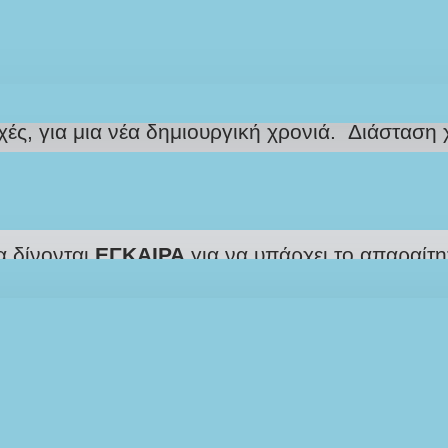
ΠΕΡΙΓΡΑΦΉ
REVIEWS
ΑΠΟΣΤΟΛΉ
ΤΡΌΠΟΣ ΠΛΗΡΩΜΉΣ
 της ψυχής. Χειροποίητο υφασμάτινο διακοσμητ
ές, για μια νέα δημιουργική χρονιά.
Διάσταση 
 σχεδιάζονται και διαμορφώνονται ΑΠΟΚΛΕΙΣΤ
ογα τον φόρτο εργασίας μας.
α δίνονται
ΕΓΚΑΙΡΑ
για να υπάρχει το απαραίτη
νίας που επιθυμείτε εσείς.
ς γράφετε σχόλιο την προσωπική ευχή ή ονόμα
ολογήσετε