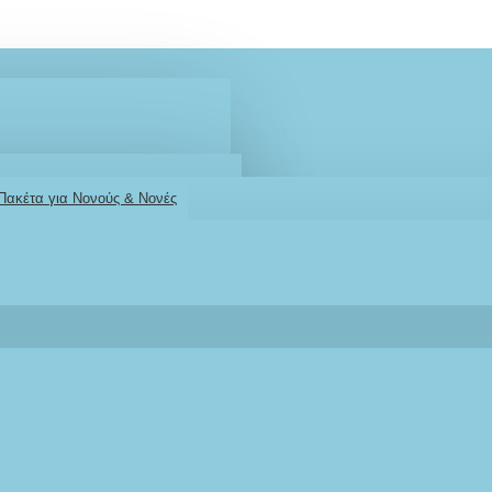
 Πακέτα για Νονούς & Νονές
2610001348