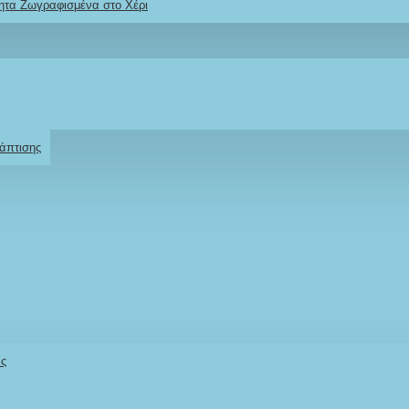
ητα Ζωγραφισμένα στο Χέρι
Ρωτήστε μας
Για το προϊόν
άπτισης
s – μπεζ, ροζ,
ς
Stock:
άς
IN STOCK
Model:
ΜΓΜΜΡΕΕ