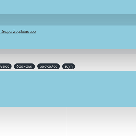
φορική ή courier και το κόστος εξαρτάται απο απο την τοποθεσία 
ολή με συνεργαζόμενη μεταφορική εταιρεία.
κά Δώρα Συμβολισμού
ς πληρωμής είναι τραπεζική κατάθεση του συνολικού ποσού για να ξε
αγγελία και εξόφληση πριν την αποστολή.
θείος
δασκάλα
δάσκαλος
τύχη