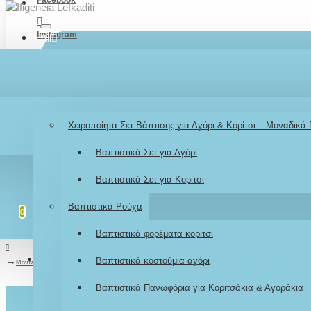
Instagram
All
TikTok
Menu
Λογαριασμός
Σύνδεση / Εγγραφή
Youtube
Βάπτιση
Χειροποίητα Σετ Βάπτισης για Αγόρι & Κορίτσι – Μοναδικά
LOGIN
Βαπτιστικά Σετ για Αγόρι
REGISTER
Βαπτιστικά Σετ για Κορίτσι
Λίστα επιθυμιών
Επεξεργασία Λίστας
Βαπτιστικά Ρούχα
0
0
Βαπτιστικά φορέματα κορίτσι
Σύγκριση
Σύγκριση Προϊόντων
Βαπτιστικά κοστούμια αγόρι
0
Μοντέρνο καλοκαιρινό Βαπτιστικό κοστούμι για αγόρι AS10
Βαπτιστικά Πανωφόρια για Κοριτσάκια & Αγοράκια