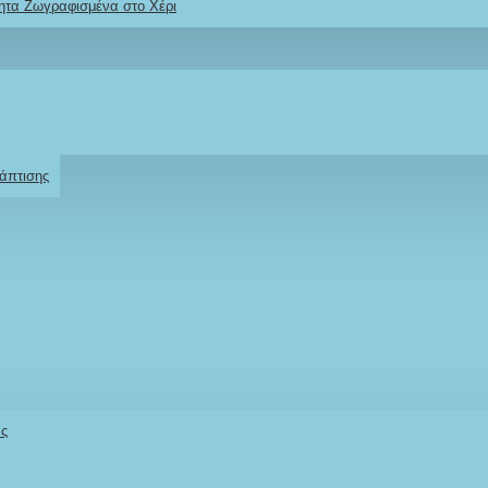
ητα Ζωγραφισμένα στο Χέρι
Ρωτήστε μας
Για το προϊόν
άπτισης
ό κοστούμι για
Stock:
άς
IN STOCK
Model:
AS010-26