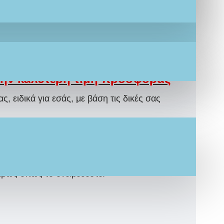
αραμυθένιο Ολοκληρωμένο
Σετ
την καλύτερη τιμή προσφοράς
, ειδικά για εσάς, με βάση τις δικές σας
ίας.
ρόνος για την ολοκλήρωση και αποστολή.
 το προσκλητήριό σας μαζί με τον αριθμό
ιβώς όπως το ονειρεύεστε.