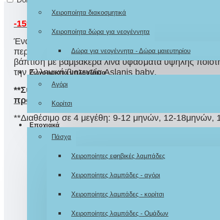
Χειροποίητα διακοσμητικά
-15% ΕΚΠΤΩΣΗ
στην τιμή με
ΧΡΗΣΗ ΚΟΥΠΟΝΙΟΥ:
Χειροποίητα δώρα για νεογέννητα
Ένα εντυπωσιακό μοντέρνο βαπτιστικό κοστούμι για 
περιλαμβάνει πουκάμισο, παντελόνι, τιράντες ή ζών
Δώρα για νεογέννητα - Δώρα μαιευτηρίου
βάπτιση με βαμβακερά λινά υφάσματα υψηλής ποιότη
την Ελληνική βιοτεχνία
Aslanis
baby
.
Ζωγραφιστά μπλουζάκια
Αγόρι
**Συνδυάστε
το με χειροποίητο
ΣΕΤ ΒΑΠΤΙΣΗΣ αποκ
προσφοράς.
Κορίτσι
**Διαθέσιμο σε 4 μεγέθη: 9-12 μηνών, 12-18μηνών,
Εποχιακά
Πάσχα
Χειροποίητες εφηβικές λαμπάδες
Χειροποίητες λαμπάδες - αγόρι
-15% ΕΚΠΤΩΣΗ
Χειροποίητες λαμπάδες - κορίτσι
*Το κουπόνι έκπτωσης ισχύει
για την αγορά β
Χειροποίητες λαμπάδες - Ομάδων
αποκλειστικά