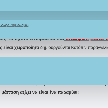
κά Δώρα Συμβολισμού
ΜΕ
και το
ΔΙΚΟ
σας
ΘΕΜΑ
στο όμορφο Π
είς το έχετε ονειρευτεί και
επωφεληθείτε 
 είναι χειροποίητα
δημιουργούνται Κατόπιν παραγγελίας
 παρασκευής διαφέρει ανάλογα με τον φόρτο εργασ
 το ΣΥΝΤΟΜΟΤΕΡΟ ΔΥΝΑΤΟ,
ώστε να υπάρχει επαρκής χ
ε συγκεκριμένο θέμα, μπορείτε να στείλετε φωτογραφία ή
om, ώστε να δημιουργήσουμε το ΒΑΠΤΙΣΤΙΚΟ ΠΑΚΕΤΟ ακρ
άπτιση αξίζει να είναι ένα παραμύθι!