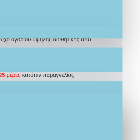
ρώσεις μπεζ, λευκό και καφέ. Το σετ
ηρωμένη και προσεγμένη εμφάνιση για τη
ούχο αγοριού υψηλής αισθητικής από
έλεσμα και επωφεληθείτε την καλύτερη
τιμή
25 μέρες
κατόπιν παραγγελίας
ΙΟΥ: LEF15
τικό Σετ
πακέτο νονού/νονάς, σχεδιασμένο
ιρευτεί.