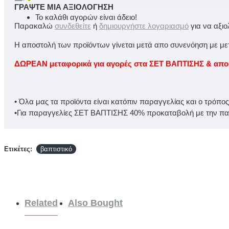
ΓΡΆΨΤΕ ΜΙΑ ΑΞΙΟΛΌΓΗΣΗ
Το καλάθι αγορών είναι άδειο!
Παρακαλώ
συνδεθείτε
ή
δημιουργήστε λογαριασμό
για να αξι
Η αποστολή των προϊόντων γίνεται μετά απο συνενόηση με μετα
ΔΩΡΕΑΝ μεταφορικά για αγορές στα ΣΕΤ ΒΑΠΤΙΣΗΣ & αποστ
• Όλα μας τα προϊόντα είναι κατόπιν παραγγελίας και ο τρόπο
•Για παραγγελίες ΣΕΤ ΒΑΠΤΙΣΗΣ 40% προκαταβολή με την παρ
Ετικέτες:
βαπτιστικό
Related
Also Bought