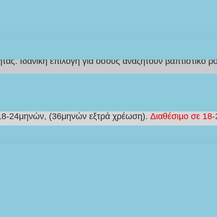
LEF15
*σε συνδυασμό με χειροποίητο
Βαπτιστικό Σετ
αγόρι σε γραμμή ανάλαφρη που ξεχωρίζει σε γήινες αποχ
η, παπιγιόν ή φουλάρι και καπέλο, προσφέροντας ολοκλ
τας. Ιδανική επιλογή για όσους αναζητούν βαπτιστικό ρ
λειστικής μας παραγωγής
για ενιαίο και αρμονικό αποτ
 18-24μηνών, (36μηνών εξτρά χρέωση).
Διαθέσιμο σε 18-
στην τιμή του Ρούχου με
ΧΡΗΣΗ ΚΟΥΠΟΝ
απτιστικού ρούχου σε συνδυασμό με χειροποίητο
Βαπτισ
 για εσάς, σύμφωνα με το θέμα και το στυλ που έχετε ονε