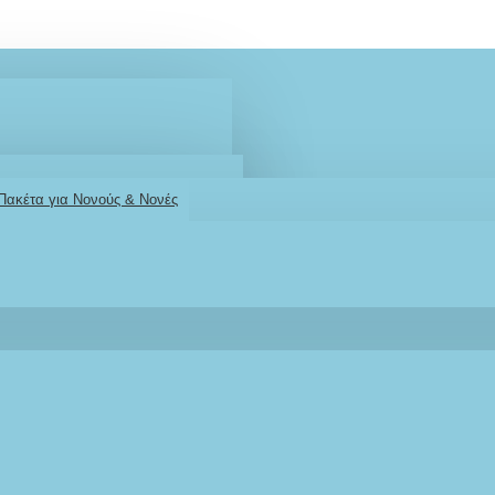
 Πακέτα για Νονούς & Νονές
2610001348