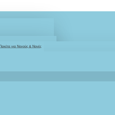
 Πακέτα για Νονούς & Νονές
2610001348