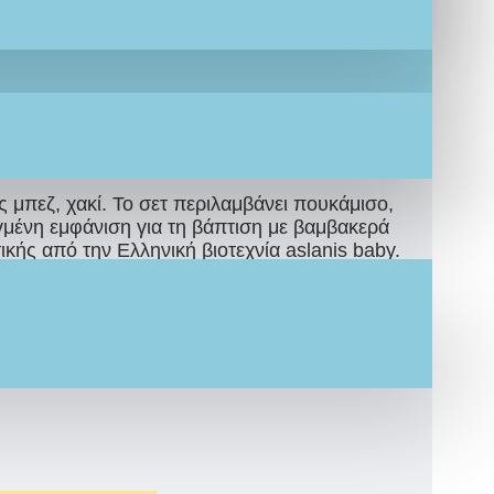
μπεζ, χακί. Το σετ περιλαμβάνει πουκάμισο,
γμένη εμφάνιση για τη βάπτιση με βαμβακερά
κής από την Ελληνική βιοτεχνία aslanis baby.
έλεσμα και επωφεληθείτε την καλύτερη
τιμή
25 μέρες
κατόπιν παραγγελίας