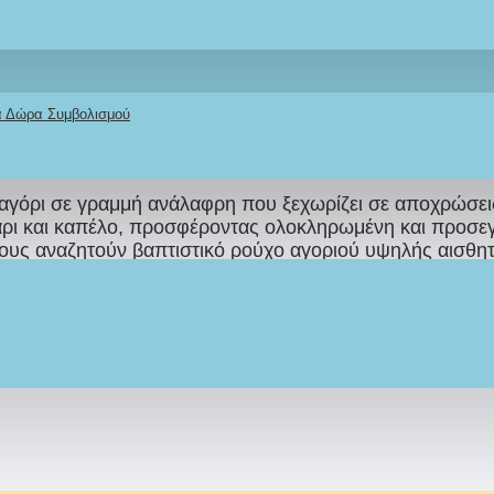
ΠΕΡΙΓΡΑΦΉ
REVIEWS
ΑΠΟΣΤΟΛΉ
ΤΡΌΠΟΣ ΠΛΗΡΩΜΉΣ
κά Δώρα Συμβολισμού
LEF15
*σε συνδυασμό με χειροποίητο
Βαπτιστικό Σετ
αγόρι σε γραμμή ανάλαφρη που ξεχωρίζει σε αποχρώσεις 
υλάρι και καπέλο, προσφέροντας ολοκληρωμένη και προσε
ους αναζητούν βαπτιστικό ρούχο αγοριού υψηλής αισθητι
λειστικής μας παραγωγής
για ενιαίο και αρμονικό αποτ
 18-24μηνών, (36μηνών εξτρά χρέωση).
Διαθέσιμο σε 18-