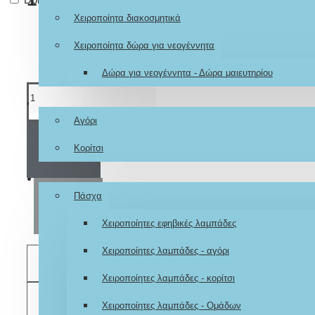
Χειροποίητα διακοσμητικά
Χειροποίητα δώρα για νεογέννητα
Δώρα για νεογέννητα - Δώρα μαιευτηρίου
Ζωγραφιστά μπλουζάκια
Αγόρι
ΚΑΛΆΘΙ
Κορίτσι
Εποχιακά
Πάσχα
ΑΓΟΡΆ
Χειροποίητες εφηβικές λαμπάδες
Χειροποίητες λαμπάδες - αγόρι
ΕΠΙΘΥΜΗΤΌ
Χειροποίητες λαμπάδες - κορίτσι
ΣΎΓΚΡΙΣΗ
Χειροποίητες λαμπάδες - Ομάδων