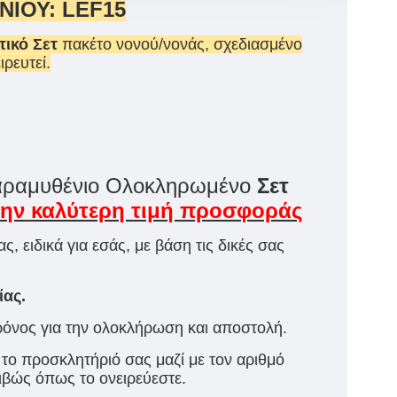
ΙΟΥ: LEF15
τικό Σετ
πακέτο νονού/νονάς, σχεδιασμένο
ιρευτεί.
αραμυθένιο Ολοκληρωμένο
Σετ
την καλύτερη τιμή προσφοράς
, ειδικά για εσάς, με βάση τις δικές σας
ίας.
ρόνος για την ολοκλήρωση και αποστολή.
 το προσκλητήριό σας μαζί με τον αριθμό
ιβώς όπως το ονειρεύεστε.