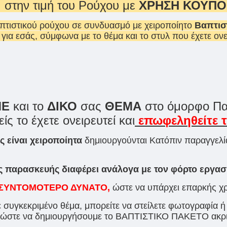
στην τιμή του Ρούχου με
ΧΡΗΣΗ ΚΟΥΠΟΝ
απτιστικού ρούχου σε συνδυασμό με χειροποίητο
Βαπτισ
 για εσάς, σύμφωνα με το θέμα και το στυλ που έχετε ονε
ΜΕ
και το
ΔΙΚΟ
σας
ΘΕΜΑ
στο όμορφο Π
είς το έχετε ονειρευτεί και
επωφεληθείτε 
 είναι χειροποίητα
δημιουργούνται Κατόπιν παραγγελίας
 παρασκευής διαφέρει ανάλογα με τον φόρτο εργασ
 το ΣΥΝΤΟΜΟΤΕΡΟ ΔΥΝΑΤΟ,
ώστε να υπάρχει επαρκής χ
ε συγκεκριμένο θέμα, μπορείτε να στείλετε φωτογραφία ή
om, ώστε να δημιουργήσουμε το ΒΑΠΤΙΣΤΙΚΟ ΠΑΚΕΤΟ ακρ