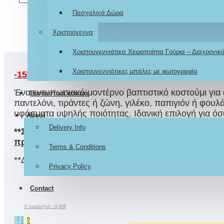
Πασχαλινά Δώρα
Χριστούγεννα
Χριστουγεννιάτικα Χειροποίητα Γούρια – Διαχρονι
Χριστουγεννιάτικες μπάλες με φωτογραφία
-15% ΕΚΠΤΩΣΗ
στην τιμή με
ΧΡΗΣΗ ΚΟΥΠΟΝΙΟΥ:
Ένα εντυπωσιακό μοντέρνο βαπτιστικό κοστούμι για 
Βαπτιστικά κουτιά
παντελόνι, τιράντες ή ζώνη, γιλέκο, παπιγιόν ή φο
υφάσματα υψηλής ποιότητας. Ιδανική επιλογή για όσ
About
Delivery Info
**Συνδυάστε
το με χειροποίητο
ΣΕΤ ΒΑΠΤΙΣΗΣ αποκ
προσφοράς.
Terms & Conditions
**Διαθέσιμο σε 4 μεγέθη: 9-12 μηνών, 12-18μηνών,
Privacy Policy
Contact
0 προϊόν(τα) - 0,00€
0