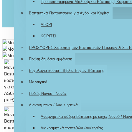
Προσωποποιημένα Μπλουζάκια Βάπτισης | Χειροποί
Βαπτιστικά Παπουτσάκια για Αγόρι και Κορίτσι
ΑΓΟΡΙ
ΚΟΡΙΤΣΙ
ΠΡΟΣΦΟΡΕΣ Χειροποίητων Βαπτιστικών Πακέτων & Σετ Β
Πρώτη δημόσια εμφάνιση
Ευχολόγια κουτιά - Βιβλία Ευχών Βάπτισης
Μαρτυρικά
Ποδιές Νονού - Νονάς
Διακοσμητικά / Αναμνηστικά
Αναμνηστικά κάδρα βάπτισης με ευχές Νονού / Νον
Διακοσμητικά τραπεζιών /εκκλησίας