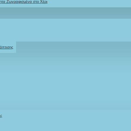
ητα Ζωγραφισμένα στο Χέρι
Ρωτήστε μας
Για το προϊόν
άπτισης
άς