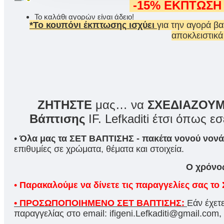
-15% ΕΚΠΤΩΣΗ
Το καλάθι αγορών είναι άδειο!
*Το κουπόνι έκπτωσης ισχύει
για την αγορά β
αποκλειστικά
ΖΗΤΗΣΤΕ
μας… να
ΣΧΕΔΙΑΖΟΥ
Βάπτισης
IF. Lefkaditi έτσι όπως εσ
•
Όλα μας τα ΣΕΤ ΒΑΠΤΙΣΗΣ - πακέτα νονού νονάς
επιθυμίες σε χρώματα, θέματα και στοιχεία.
Ο χρόνος
•
Παρακαλούμε να δίνετε τις παραγγελίες σας
• ΠΡΟΣΩΠΟΠΟΙΗΜΕΝΟ ΣΕΤ ΒΑΠΤΙΣΗΣ:
Εάν έχετ
παραγγελίας στο email: ifigeni.Lefkaditi@gmail.c