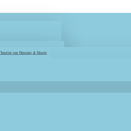
 Πακέτα για Νονούς & Νονές
2610001348