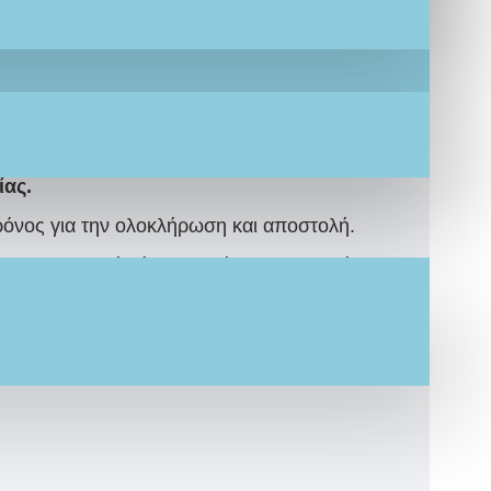
αραμυθένιο Ολοκληρωμένο
Σετ
την καλύτερη τιμή προσφοράς
, ειδικά για εσάς, με βάση τις δικές σας
ίας.
ρόνος για την ολοκλήρωση και αποστολή.
 το προσκλητήριό σας μαζί με τον αριθμό
ιβώς όπως το ονειρεύεστε.