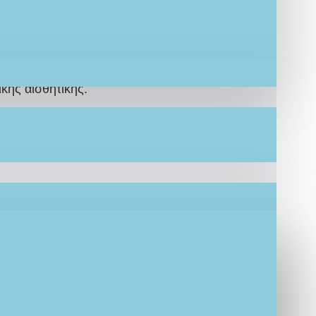
ώσεις. Το σετ περιλαμβάνει πουκάμισο,
γμένη εμφάνιση για τη βάπτιση με βαμβακερά
κής αισθητικής.
έλεσμα και επωφεληθείτε την καλύτερη
τιμή
25 μέρες
κατόπιν παραγγελίας
ΙΟΥ: LEF15
τικό Σετ
πακέτο νονού/νονάς, σχεδιασμένο
ιρευτεί.