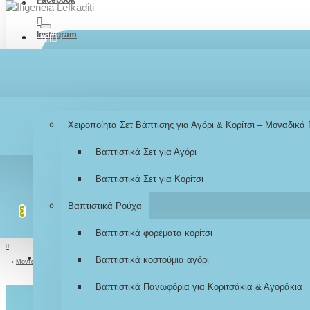
Instagram
All
TikTok
Menu
Λογαριασμός
Σύνδεση / Εγγραφή
Youtube
Βάπτιση
Χειροποίητα Σετ Βάπτισης για Αγόρι & Κορίτσι – Μοναδικά
LOGIN
Βαπτιστικά Σετ για Αγόρι
REGISTER
Βαπτιστικά Σετ για Κορίτσι
Λίστα επιθυμιών
Επεξεργασία Λίστας
Βαπτιστικά Ρούχα
0
0
Βαπτιστικά φορέματα κορίτσι
Σύγκριση
Σύγκριση Προϊόντων
Βαπτιστικά κοστούμια αγόρι
0
Μοντέρνο Βαπτιστικό κοστούμι για αγόρι AS28 / Αγρότης
Βαπτιστικά Πανωφόρια για Κοριτσάκια & Αγοράκια