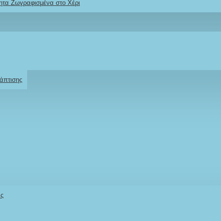
ητα Ζωγραφισμένα στο Χέρι
Ρωτήστε μας
Για το προϊόν
άπτισης
α αγόρι AS28 /
Stock:
άς
IN STOCK
Model:
AS028-26