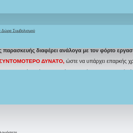
ΜΕ
και το
ΔΙΚΟ
σας
ΘΕΜΑ
στο όμορφο Π
είς το έχετε ονειρευτεί και
επωφεληθείτε 
κά Δώρα Συμβολισμού
 είναι χειροποίητα
δημιουργούνται Κατόπιν παραγγελίας
 παρασκευής διαφέρει ανάλογα με τον φόρτο εργασ
 το ΣΥΝΤΟΜΟΤΕΡΟ ΔΥΝΑΤΟ,
ώστε να υπάρχει επαρκής χ
ε συγκεκριμένο θέμα, μπορείτε να στείλετε φωτογραφία ή
om, ώστε να δημιουργήσουμε το ΒΑΠΤΙΣΤΙΚΟ ΠΑΚΕΤΟ ακρ
άπτιση αξίζει να είναι ένα παραμύθι!
ολογήσετε