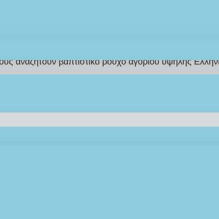
LEF15
*σε συνδυασμό με χειροποίητο
Βαπτιστικό Σετ
 αγόρι σε γραμμή ανάλαφρη που ξεχωρίζει σε καφέ αποχρ
υλάρι και καπέλο, προσφέροντας ολοκληρωμένη και προσε
ους αναζητούν βαπτιστικό ρούχο αγοριού υψηλής Ελληνι
λειστικής μας παραγωγής
για ενιαίο και αρμονικό αποτ
 18-24μηνών, (36μηνών εξτρά χρέωση).
Διαθέσιμο σε 18-
στην τιμή του Ρούχου με
ΧΡΗΣΗ ΚΟΥΠΟΝ
απτιστικού ρούχου σε συνδυασμό με χειροποίητο
Βαπτισ
 για εσάς, σύμφωνα με το θέμα και το στυλ που έχετε ονε