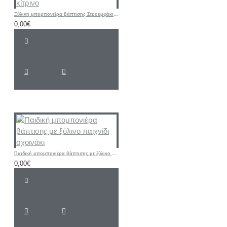
Ξύλινη μπομπονιέρα βάπτισης Στρουμφάκι σιελ - κίτρινο
0,00€
Παιδική μπομπονιέρα βάπτισης με ξύλινο παιχνίδι σχοινάκι
0,00€