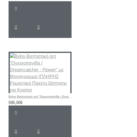
Boho Βαπτιστικό σετ "Ονειροπαγίδα / Dreamcatcher - Flower" με Μονόγραμμα |ΠΛΗΡΗΣ Ρομαντικό Πακέτο βάπτισης για Κορίτσι
595,00€