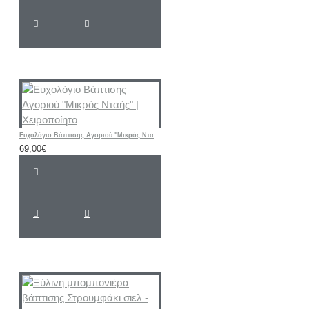
Ευχολόγιο Βάπτισης Αγοριού "Μικρός Νταής" | Χειροποίητο
69,00€