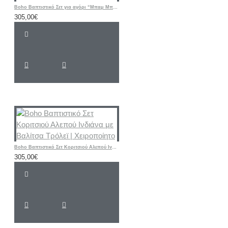
Boho Βαπτιστικό Σετ για αγόρι “Μπαμ Μπαμ Flintstones" με βαλίτσα / ή ΘΕΜΑ δικής σας ΕΠΙΛΟΓΗΣ
305,00€
Boho Βαπτιστικό Σετ Κοριτσιού Αλεπού Ινδιάνα με Βαλίτσα Τρόλεϊ | Χειροποίητο
305,00€