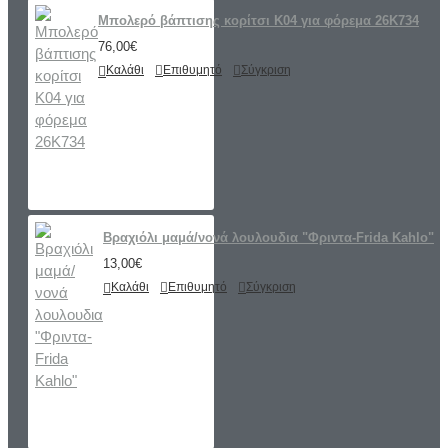
Μπολερό βάπτισης κορίτσι K04 για φόρεμα 26K734
76,00€
Καλάθι
Επιθυμητό
Σύγκριση
Βραχιόλι μαμά/νονά λουλουδια "Φριντα-Frida Kahlo"
13,00€
Καλάθι
Επιθυμητό
Σύγκριση