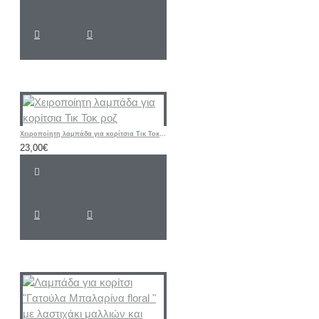
Χειροποίητη λαμπάδα για κορίτσια Τικ Τοκ ροζ
23,00€