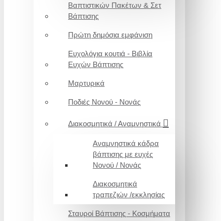
Βαπτιστικών Πακέτων & Σετ
Βάπτισης
Πρώτη δημόσια εμφάνιση
Ευχολόγια κουτιά - Βιβλία
Ευχών Βάπτισης
Μαρτυρικά
Ποδιές Νονού - Νονάς
Διακοσμητικά / Αναμνηστικά
Αναμνηστικά κάδρα
βάπτισης με ευχές
Νονού / Νονάς
Διακοσμητικά
τραπεζιών /εκκλησίας
Σταυροί Βάπτισης - Κοσμήματα