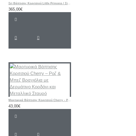
Σετ Βάπτισης Κοριτσιού Little Princess / Στέμμα με Ζωγραφισμένη Βαλίτσα
365,00€
Μαρτυρικά Βάπτισης Κοριτσιού Cherry – Ροζ & Μπεζ Βραχιόλια με Δερμάτινο Κορδόνι και Μεταλλικό Σταυρό
43,00€