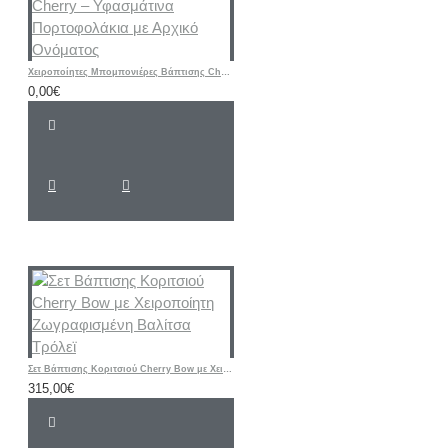
Χειροποίητες Μπομπονιέρες Βάπτισης Cherry – Υφασμάτινα Πορτοφολάκια με Αρχικό Ονόματος
0,00€
Σετ Βάπτισης Κοριτσιού Cherry Bow με Χειροποίητη Ζωγραφισμένη Βαλίτσα Τρόλεϊ
315,00€