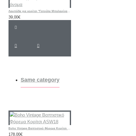
Λαμπάδα για κορίτσι "Γατούλα Μπαλαρίνα floral " με λαστιχάκι μαλλιών και όνομα
39,00€
Same category
Boho Vintage Βαπτιστικό Φόρεμα Κορίτσι ASW18
178,00€