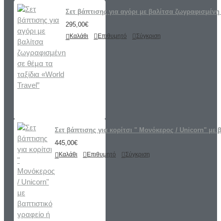
Σετ βάπτισης για αγόρι με βαλίτσα ζωγραφισμένη 
295,00€
Καλάθι
Επιθυμητό
Σύγκριση
Σετ βάπτισης για κορίτσι " Μονόκερος / Unicorn" με 
445,00€
Καλάθι
Επιθυμητό
Σύγκριση