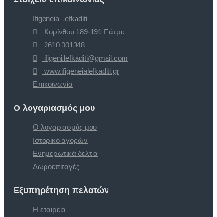
Ifigeneia Lefkaditi
Κορίνθου 189-191 Πάτρα
2610 001348
ifigeni.lefkaditi@gmail.com
www.ifigeneialefkaditi.gr
Επικοινωνία
Ο λογαριασμός μου
Ο λογαριασμός μου
Ιστορικό αγορών
Ενημερωτικά δελτία
Δωροεπιταγές
Εξυπηρέτηση πελατών
Η εταιρεία