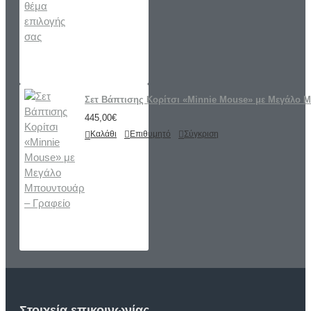
Σετ Βάπτισης Κορίτσι «Minnie Mouse» με Μεγάλο 
445,00€
Καλάθι
Επιθυμητό
Σύγκριση
Στοιχεία επικοινωνίας