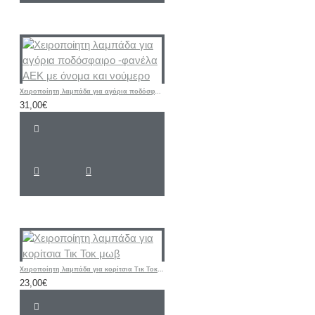
Χειροποίητη λαμπάδα για αγόρια ποδόσφαιρο -φανέλα ΑΕΚ με όνομα και νούμερο
31,00€
Χειροποίητη λαμπάδα για κορίτσια Τικ Τοκ μωβ
23,00€