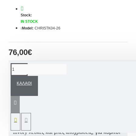
Stock:
IN STOCK
Model:
CHRISTK04-26
76,00€
ΠΕΡΙΓΡΑΦΉ
ΚΑΛΆΘΙ
-15% ΕΚΠΤΩΣΗ
στην τιμή με
ΧΡΗΣΗ
ΚΟΥΠΟΝΙΟΥ:
LEF15
*σε συνδυασμό με
χειροποίητο
Βαπτιστικό Σετ
Ένα εντυπωσιακό
βαπτιστικό
ανάγλυφο Μπολερό βάπτισης σε
invory λευκές και μπεζ αποχρώσεις,
για κορίτσι