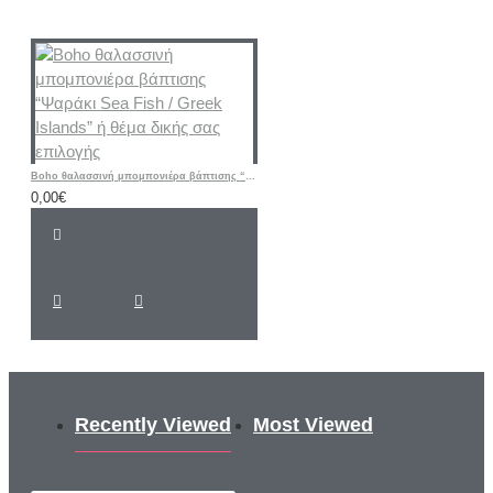
Boho θαλασσινή μπομπονιέρα βάπτισης “Ψαράκι Sea ​​Fish / Greek Islands” ή θέμα δικής σας επιλογής
0,00€
Recently Viewed
Most Viewed