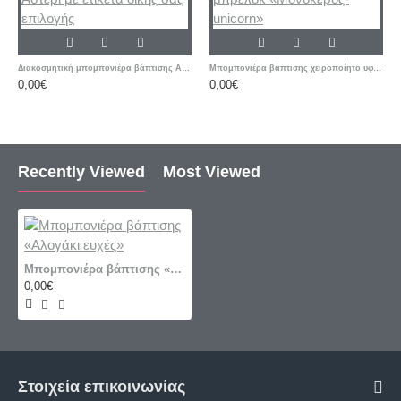
Διακοσμητική μπομπονιέρα βάπτισης Αστέρι με ετικέτα δικής σας επιλογής
Μπομπονιέρα βάπτισης χειροποίητο υφασμάτινο μπρελόκ «Μονόκερος-unicorn»
0,00€
0,00€
Recently Viewed
Most Viewed
Μπομπονιέρα βάπτισης «Αλογάκι ευχές»
0,00€
Στοιχεία επικοινωνίας