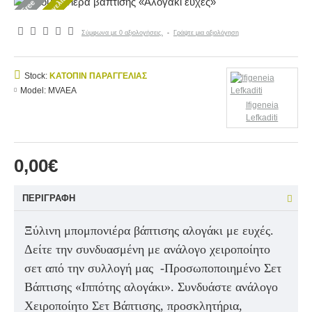
Κατόπιν παραγγελίας
Free
Σύμφωνα με 0 αξιολογήσεις.
-
Γράψτε μια αξιολόγηση
Stock:
ΚΑΤΌΠΙΝ ΠΑΡΑΓΓΕΛΊΑΣ
Model:
MVAEA
Ifigeneia
Lefkaditi
0,00€
ΠΕΡΙΓΡΑΦΉ
Ξύλινη μπομπονιέρα βάπτισης αλογάκι με ευχές.
Δείτε την συνδυασμένη με ανάλογο χειροποίητο
σετ από την συλλογή μας -Προσωποποιημένο Σετ
Βάπτισης «Ιππότης αλογάκι». Συνδυάστε ανάλογο
Χειροποίητο Σετ Βάπτισης, προσκλητήρια,