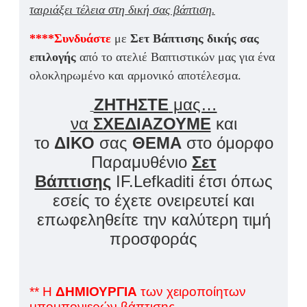
ταιριάξει τέλεια στη δική σας βάπτιση.
****Συνδυάστε
με
Σετ Βάπτισης δικής σας
επιλογής
από το ατελιέ Βαπτιστικών μας
για ένα
ολοκληρωμένο και αρμονικό αποτέλεσμα.
ΖΗΤΗΣΤΕ
μας…
να
ΣΧΕΔΙΑΖΟΥΜΕ
και
το
ΔΙΚΟ
σας
ΘΕΜΑ
στο όμορφο
Παραμυθένιο
Σετ
Βάπτισης
IF.Lefkaditi έτσι όπως
εσείς το έχετε ονειρευτεί και
επωφεληθείτε την καλύτερη τιμή
προσφοράς
** Η
ΔΗΜΙΟΥΡΓΙΑ
των χειροποίητων
μπομπονιερών βάπτισης,