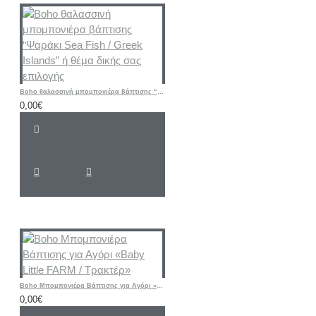
Boho θαλασσινή μπομπονιέρα βάπτισης “Ψαράκι Sea ​​Fish / Greek Islands” ή θέμα δικής σας επιλογής
0,00€
Boho Μπομπονιέρα Βάπτισης για Αγόρι «Baby Little FARM / Τρακτέρ»
0,00€