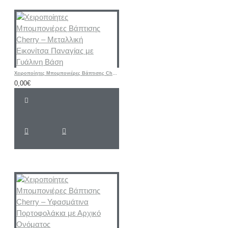
Χειροποίητες Μπομπονιέρες Βάπτισης Cherry – Μεταλλική Εικονίτσα Παναγίας με Γυάλινη Βάση
0,00€