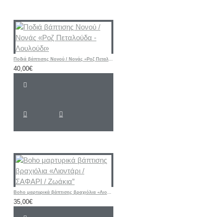
Ποδιά βάπτισης Νονού / Νονάς «Ροζ Πεταλούδα - Λουλούδι»
40,00€
Boho μαρτυρικά βάπτισης βραχιόλια «Λιοντάρι / ΣΑΦΑΡΙ / Ζωάκια”
35,00€