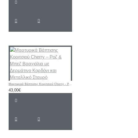
Μαρτυρικά Βάπτισης Κοριτσιού Cherry – Ροζ & Μπεζ Βραχιόλια με Δερμάτινο Κορδόνι και Μεταλλικό Σταυρό
43,00€