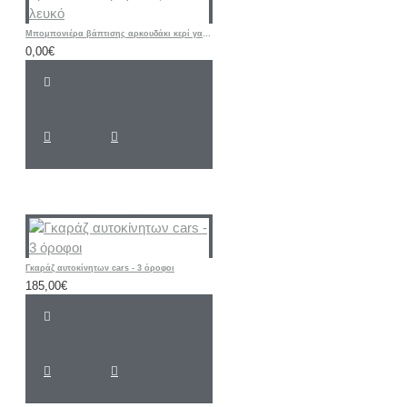
Mπομπονιέρα βάπτισης αρκουδάκι κερί γαλάζιο λευκό
0,00€
Γκαράζ αυτοκίνητων cars - 3 όροφοι
185,00€