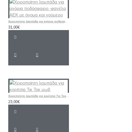
Χειροποίητη λαμπάδα για αγόρια ποδόσφαιρο -φανέλα ΑΕΚ με όνομα και νούμερο
31,00€
Χειροποίητη λαμπάδα για κορίτσια Τικ Τοκ μωβ
23,00€