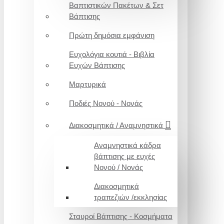
Βαπτιστικών Πακέτων & Σετ
Βάπτισης
Πρώτη δημόσια εμφάνιση
Ευχολόγια κουτιά - Βιβλία
Ευχών Βάπτισης
Μαρτυρικά
Ποδιές Νονού - Νονάς
Διακοσμητικά / Αναμνηστικά
Αναμνηστικά κάδρα
βάπτισης με ευχές
Νονού / Νονάς
Διακοσμητικά
τραπεζιών /εκκλησίας
Σταυροί Βάπτισης - Κοσμήματα