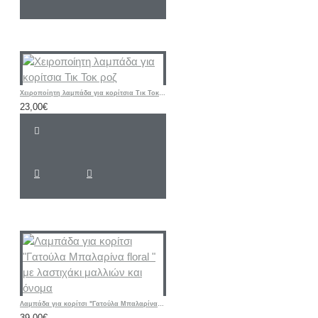
Χειροποίητη λαμπάδα για κορίτσια Τικ Τοκ ροζ
23,00€
Λαμπάδα για κορίτσι "Γατούλα Μπαλαρίνα floral " με λαστιχάκι μαλλιών και όνομα
39,00€