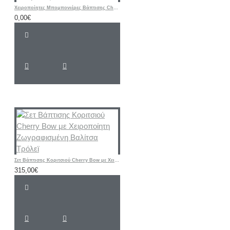
Χειροποίητες Μπομπονιέρες Βάπτισης Cherry – Υφασμάτινα Πορτοφολάκια με Αρχικό Ονόματος
0,00€
Σετ Βάπτισης Κοριτσιού Cherry Bow με Χειροποίητη Ζωγραφισμένη Βαλίτσα Τρόλεϊ
315,00€