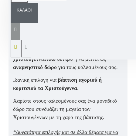
ΚΑΛΆΘΙ
Μοναδικές
χειροποίητες μπομπονιέρες
βάπτισης
σε
γιορτινό ύφος
, με
χριστουγεννιάτικα ζωάκια
και
δυνατότητα
προσωποποίησης
με όνομα ή ευχή.
Ένα
όμορφο
διακοσμητικό
που μπορεί να στολίσει το
χριστουγεννιάτικο δέντρο
ή να μείνει ως
αναμνηστικό δώρο
για τους καλεσμένους σας.
Ιδανική επιλογή για
βάπτιση αγοριού ή
κοριτσιού τα Χριστούγεννα
.
Χαρίστε στους καλεσμένους σας ένα μοναδικό
δώρο που συνδυάζει τη μαγεία των
Χριστουγέννων με τη χαρά της βάπτισης.
*Δυνατότητα επιλογής και σε άλλα θέματα για να