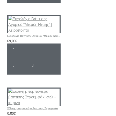
Ευχολόγιο Βάπτισης Αγοριού "Μικρός Νταής" | Χειροποίητο
69,00€
Ξύλινη μπομπονιέρα βάπτισης Στρουμφάκι σιελ - κίτρινο
0,00€