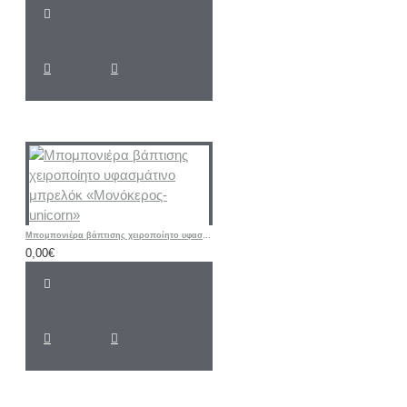
Μπομπονιέρα βάπτισης χειροποίητο υφασμάτινο μπρελόκ «Μονόκερος-unicorn»
0,00€