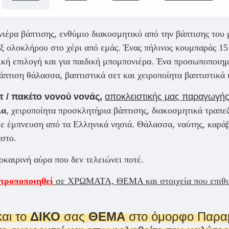
έρα βάπτισης, ενθύμιο διακοσμητικό από την βάπτισης του μ
εξ ολοκλήρου στο χέρι από εμάς. Ένας πήλινος κουμπαράς 15
κή επιλογή και για παιδική μπομπονιέρα.
Ένα
προσωποποιημ
βάπτιση θάλασσα
,
βαπτιστικά σετ
και
χειροποίητα βαπτιστικά
τ / πακέτο νονού νονάς,
αποκλειστικής μας παραγωγή
λα
, χειροποίητα προσκλητήρια βάπτισης, διακοσμητικά τραπεζ
με έμπνευση από τα Ελληνικά νησιά. Θάλασσα, ναύτης, καρά
αστο.
καιρινή αύρα που δεν τελειώνει ποτέ.
ροποποιηθεί
σε ΧΡΩΜΑΤΑ, ΘΕΜΑ και στοιχεία που επιθυμε
αι το
ΔΙΚΟ
σας
ΘΕΜΑ
στο όμορφο Παρα