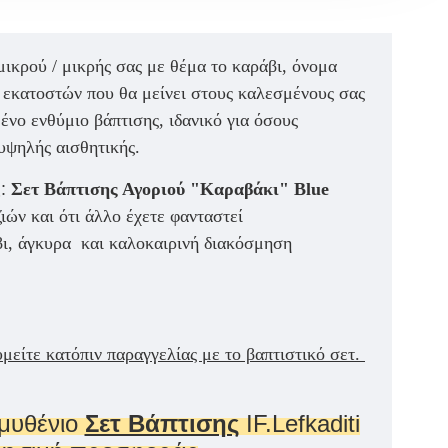
ικρού / μικρής σας με θέμα το καράβι, όνομα
 εκατοστών που θα μείνει στους καλεσμένους σας
ένο ενθύμιο βάπτισης
, ιδανικό για όσους
 υψηλής αισθητικής
.
ς
:
Σετ Βάπτισης Αγοριού "Καραβάκι" Blue
ιών και ότι άλλο έχετε φανταστεί
βι, άγκυρα και καλοκαιρινή διακόσμηση
ίτε κατόπιν παραγγελίας με το βαπτιστικό σετ.
μυθένιο
Σετ Βάπτισης
IF.Lefkaditi