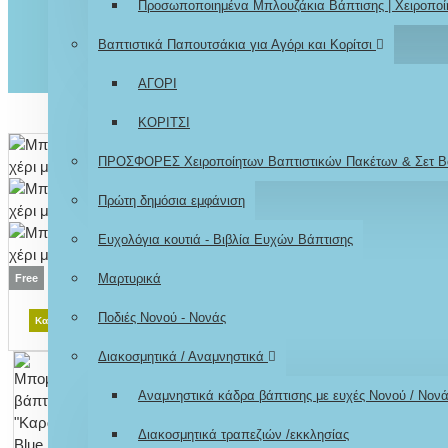
Προσωποποιημένα Μπλουζάκια Βάπτισης | Χειροποί
Βαπτιστικά Παπουτσάκια για Αγόρι και Κορίτσι
ΑΓΟΡΙ
ΚΟΡΙΤΣΙ
ΠΡΟΣΦΟΡΕΣ Χειροποίητων Βαπτιστικών Πακέτων & Σετ Β
Πρώτη δημόσια εμφάνιση
Ευχολόγια κουτιά - Βιβλία Ευχών Βάπτισης
Μαρτυρικά
Free
Ποδιές Νονού - Νονάς
Κατόπιν παραγγελίας
Διακοσμητικά / Αναμνηστικά
Αναμνηστικά κάδρα βάπτισης με ευχές Νονού / Νον
Διακοσμητικά τραπεζιών /εκκλησίας