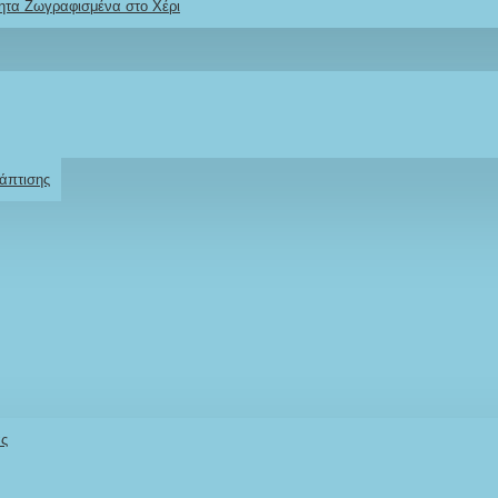
ητα Ζωγραφισμένα στο Χέρι
Ρωτήστε μας
Για το προϊόν
άπτισης
άς