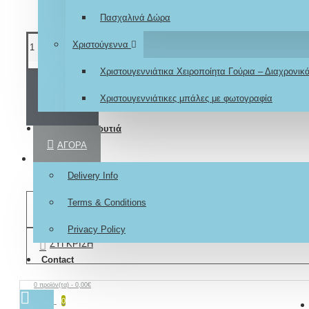
Πασχαλινά Δώρα
Χριστούγεννα
Χριστουγεννιάτικα Χειροποίητα Γούρια – Διαχρονι
ΚΑΛΆΘΙ
Χριστουγεννιάτικες μπάλες με φωτογραφία
Βαπτιστικά κουτιά
ΑΓΟΡΆ
About
Delivery Info
Terms & Conditions
ΕΠΙΘΥΜΗΤΌ
Privacy Policy
ΣΎΓΚΡΙΣΗ
Contact
0 προϊόν(τα) - 0,00€
0