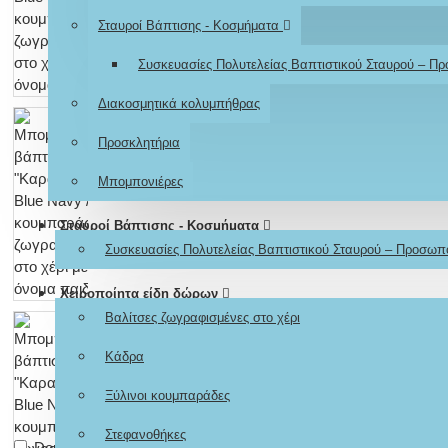
Σταυροί Βάπτισης - Κοσμήματα
Συσκευασίες Πολυτελείας Βαπτιστικού Σταυρού – Π
Διακοσμητικά κολυμπήθρας
Προσκλητήρια
Μπομπονιέρες
Σταυροί Βάπτισης - Κοσμήματα
Συσκευασίες Πολυτελείας Βαπτιστικού Σταυρού – Προσωπ
Χειροποίητα είδη δώρων
Βαλίτσες ζωγραφισμένες στο χέρι
Κάδρα
Ξύλινοι κουμπαράδες
Στεφανοθήκες
Don't show again.