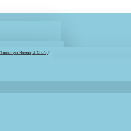
 Πακέτα για Νονούς & Νονές
2610001348