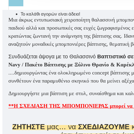
Το καλάθι αγορών είναι άδειο!
Μια άκρως εντυπωσιακή χειροποίητη θαλασσινή μπομπονι
παιδιού αλλά και προσωπικές σας ευχές ζωγραφισμένος 
κρατώντας ζωντανή την ανάμνηση της βάπτισης σας. Ιδανι
αναζητούν
μοναδικές μπομπονιέρες βάπτισης
,
θεματική 
Συνδυάζεται άψογα με το
Θαλασσινό
Βαπτιστικό σε
Navy / Πακέτο Βάπτισης με Ξύλινο Θρανίο & Καρέκ
....δημιουργώντας ένα ολοκληρωμένο concept βάπτισης 
συνθέτουν ένα παραμυθένιο σκηνικό που θα μείνει αξέχ
Δημιουργήστε μια βάπτιση με στυλ, συναίσθημα και καλο
**Η ΣΧΕΔΙΑΣΗ ΤΗΣ ΜΠΟΜΠΟΝΙΕΡΑΣ μπορεί να τ
ΖΗΤΗΣΤΕ
μας… να
ΣΧΕΔΙΑΖΟΥΜΕ
κ