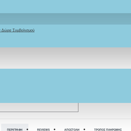
Ifigeneia Lefkaditi
κά Δώρα Συμβολισμού
ΠΕΡΙΓΡΑΦΉ
REVIEWS
ΑΠΟΣΤΟΛΉ
ΤΡΌΠΟΣ ΠΛΗΡΩΜΉΣ