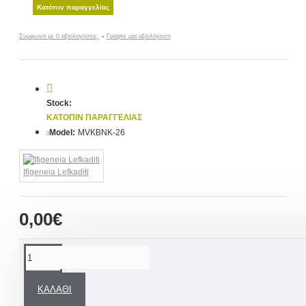
Κατόπιν παραγγελίας
Σύμφωνα με 0 αξιολογήσεις.
-
Γράψτε μια αξιολόγηση
Stock:
ΚΑΤΌΠΙΝ ΠΑΡΑΓΓΕΛΊΑΣ
Model:
MVKBNK-26
Ifigeneia Lefkaditi
0,00€
ΠΕΡΙΓΡΑΦΉ
ΚΑΛΆΘΙ
Μια άκρως εντυπωσιακή χειροποίητη θαλασσινή