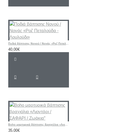
Ποδιά βάπτισης Νονού / Νονάς «Ροζ Πεταλούδα - Λουλούδι»
40,00€
Boho μαρτυρικά βάπτισης βραχιόλια «Λιοντάρι / ΣΑΦΑΡΙ / Ζωάκια”
35,00€