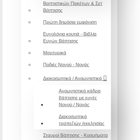
Βαπτιστικών Πακέτων & Σετ
Βάπτισης
Πρώτη δημόσια εμφάνιση
Ευχολόγια κουτιά - Βιβλία
Ευχών Βάπτισης
Μαρτυρικά
Ποδιές Νονού - Νονάς
Διακοσμητικά / Αναμνηστικά
Αναμνηστικά κάδρα
βάπτισης με ευχές
Νονού / Νονάς
Διακοσμητικά
τραπεζιών /εκκλησίας
Σταυροί Βάπτισης - Κοσμήματα