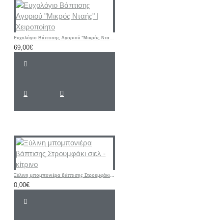
Ευχολόγιο Βάπτισης Αγοριού "Μικρός Νταής" | Χειροποίητο
69,00€
Ξύλινη μπομπονιέρα βάπτισης Στρουμφάκι σιελ - κίτρινο
0,00€