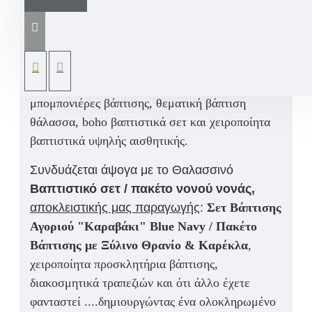
μπομπονιέρα βάπτισης, κεραμικό κοχύλι με
αρωματικό κερί,
εμπνευσμένη από το
αποκλειστικό μας Σετ Βάπτισης
"Καραβάκι"
Blue Navy
. Ένα
προσωποποιημένο ενθύμιο
βάπτισης
, ιδανικό για όσους αναζητούν
μοναδικές
μπομπονιέρες βάπτισης
,
θεματική βάπτιση
θάλασσα
,
boho βαπτιστικά σετ
και
χειροποίητα
βαπτιστικά υψηλής αισθητικής
.
Συνδυάζεται άψογα με το
Θαλασσινό
Βαπτιστικό σετ / πακέτο νονού νονάς,
αποκλειστικής μας παραγωγής
:
Σετ Βάπτισης
Αγοριού "Καραβάκι" Blue Navy / Πακέτο
Βάπτισης με Ξύλινο Θρανίο & Καρέκλα
,
χειροποίητα προσκλητήρια βάπτισης,
διακοσμητικά τραπεζιών και ότι άλλο έχετε
φανταστεί ....δημιουργώντας ένα ολοκληρωμένο