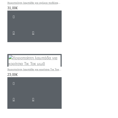
Χειροποίητη λαμπάδα για αγόρια ποδόσφαιρο -φανέλα ΑΕΚ με όνομα και νούμερο
31,00€
Χειροποίητη λαμπάδα για κορίτσια Τικ Τοκ μωβ
23,00€