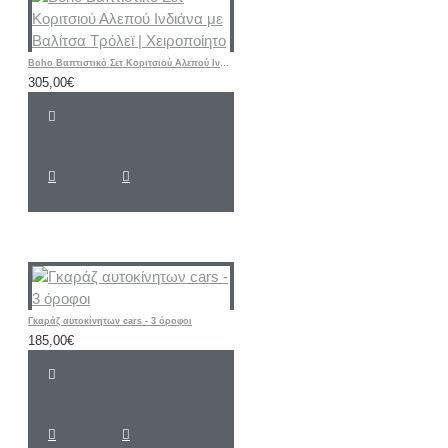
Boho Βαπτιστικό Σετ Κοριτσιού Αλεπού Ινδιάνα με Βαλίτσα Τρόλεϊ | Χειροποίητο
305,00€
Γκαράζ αυτοκίνητων cars - 3 όροφοι
185,00€