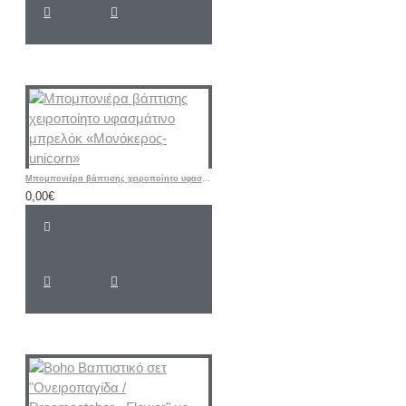
Μπομπονιέρα βάπτισης χειροποίητο υφασμάτινο μπρελόκ «Μονόκερος-unicorn»
0,00€