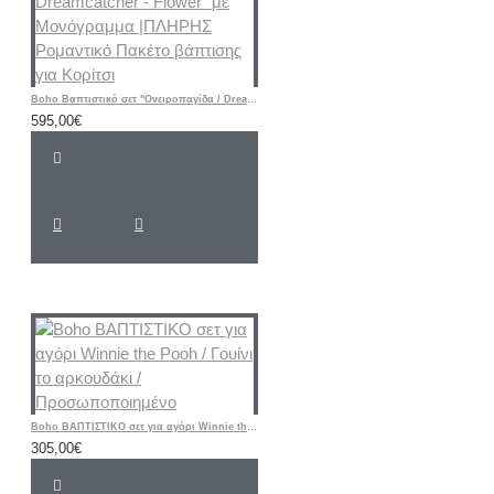
Boho Βαπτιστικό σετ "Ονειροπαγίδα / Dreamcatcher - Flower" με Μονόγραμμα |ΠΛΗΡΗΣ Ρομαντικό Πακέτο βάπτισης για Κορίτσι
595,00€
Boho ΒΑΠΤΙΣΤΙΚΟ σετ για αγόρι Winnie the Pooh / Γουίνι το αρκουδάκι / Προσωποποιημένο
305,00€