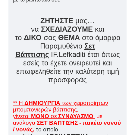
ΖΗΤΗΣΤΕ
μας…
να
ΣΧΕΔΙΑΖΟΥΜΕ
και
το
ΔΙΚΟ
σας
ΘΕΜΑ
στο όμορφο
Παραμυθένιο
Σετ
Βάπτισης
IF.Lefkaditi έτσι όπως
εσείς το έχετε ονειρευτεί και
επωφεληθείτε την καλύτερη τιμή
προσφοράς
** Η
ΔΗΜΙΟΥΡΓΙΑ
των χειροποίητων
μπομπονιερών βάπτισης,
γίνεται
ΜΟΝΟ
σε
ΣΥΝΔΥΑΣΜΟ
με
ανάλογο
ΣΕΤ ΒΑΠΤΙΣΗΣ - πακέτο νονού
/ νονάς,
το οποίο