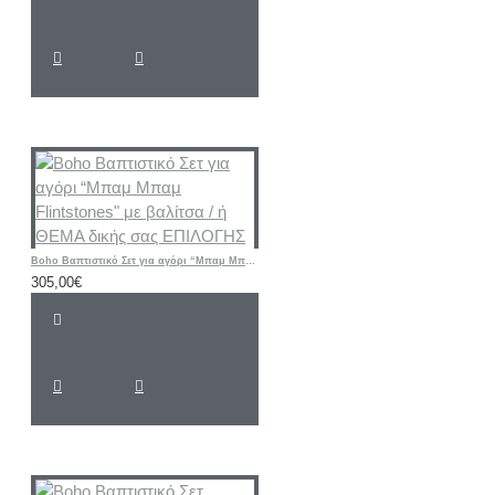
Boho Βαπτιστικό Σετ για αγόρι “Μπαμ Μπαμ Flintstones" με βαλίτσα / ή ΘΕΜΑ δικής σας ΕΠΙΛΟΓΗΣ
305,00€