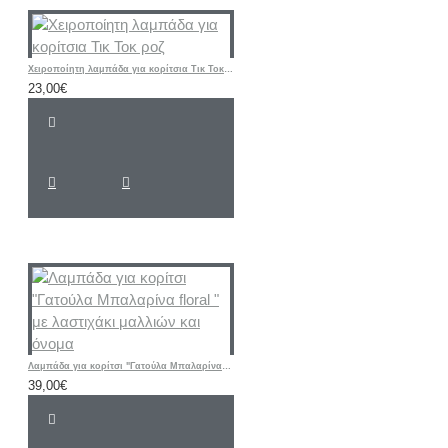
Χειροποίητη λαμπάδα για κορίτσια Τικ Τοκ ροζ
23,00€
Λαμπάδα για κορίτσι "Γατούλα Μπαλαρίνα floral " με λαστιχάκι μαλλιών και όνομα
39,00€