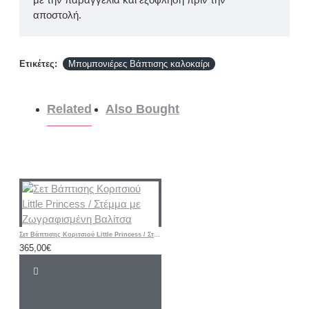
αποστολή.
Ετικέτες:
Μπομπονιέρες Βάπτισης καλοκαίρι
Related
Also Bought
Σετ Βάπτισης Κοριτσιού Little Princess / Στέμμα με Ζωγραφισμένη Βαλίτσα
365,00€