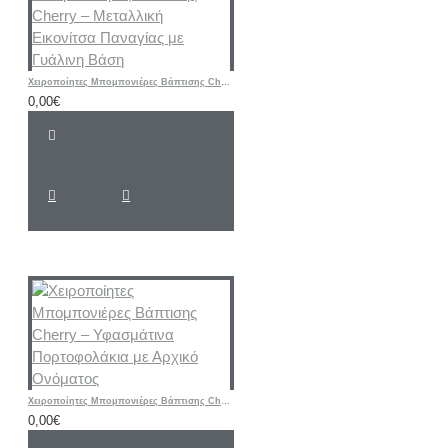
Χειροποίητες Μπομπονιέρες Βάπτισης Cherry – Μεταλλική Εικονίτσα Παναγίας με Γυάλινη Βάση
0,00€
Χειροποίητες Μπομπονιέρες Βάπτισης Cherry – Υφασμάτινα Πορτοφολάκια με Αρχικό Ονόματος
0,00€