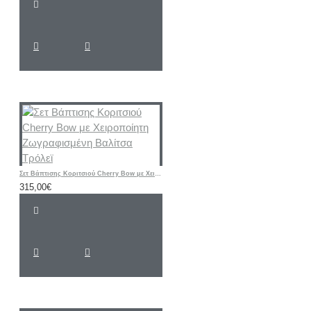
Σετ Βάπτισης Κοριτσιού Cherry Bow με Χειροποίητη Ζωγραφισμένη Βαλίτσα Τρόλεϊ
315,00€