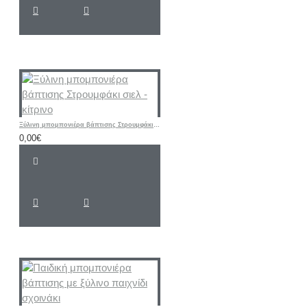
Ξύλινη μπομπονιέρα βάπτισης Στρουμφάκι σιελ - κίτρινο
0,00€