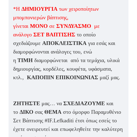
*Η
ΔΗΜΙΟΥΡΓΙΑ
των χειροποίητων
μπομπονιερών βάπτισης,
γίνεται
ΜΟΝΟ
σε
ΣΥΝΔΥΑΣΜΟ
με
ανάλογο
ΣΕΤ ΒΑΠΤΙΣΗΣ
το οποίο
σχεδιάζουμε
ΑΠΟΚΛΕΙΣΤΙΚΑ
για εσάς και
διαμορφώνονται ανάλογες του, ενώ
η
ΤΙΜΗ
διαμορφώνεται από τα τεμάχια, υλικά
δημιουργίας, κορδέλες, κουφέτα, υφάσματα,
κτλ.,
ΚΑΠΟΠΙΝ ΕΠΙΚΟΙΝΩΝΙΑΣ
μαζί μας.
ΖΗΤΗΣΤΕ
μας… να
ΣΧΕΔΙΑΖΟΥΜΕ
και
το
ΔΙΚΟ
σας
ΘΕΜΑ
στο όμορφο Παραμυθένιο
Σετ Βάπτισης #IF.Lefkaditi έτσι όπως εσείς το
έχετε ονειρευτεί και επωφεληθείτε την καλύτερη