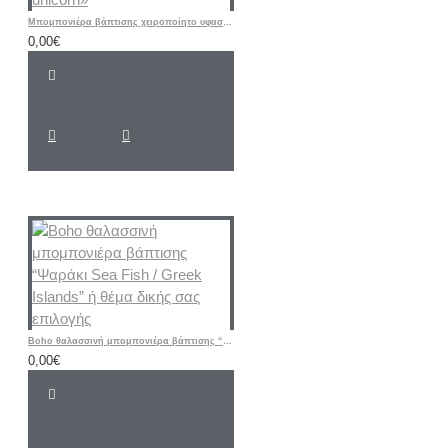
Μπομπονιέρα βάπτισης χειροποίητο υφασμάτινο μπρελόκ «Μονόκερος-unicorn»
0,00€
Boho θαλασσινή μπομπονιέρα βάπτισης “Ψαράκι Sea ​​Fish / Greek Islands” ή θέμα δικής σας επιλογής
0,00€