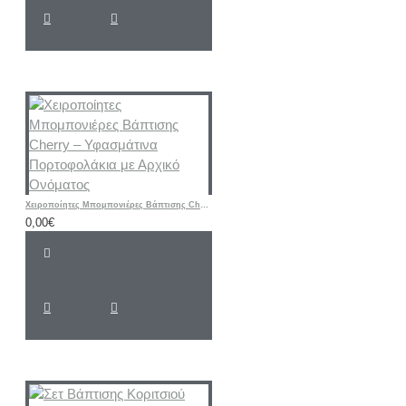
Χειροποίητες Μπομπονιέρες Βάπτισης Cherry – Υφασμάτινα Πορτοφολάκια με Αρχικό Ονόματος
0,00€