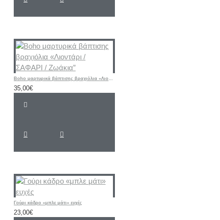
Boho μαρτυρικά βάπτισης βραχιόλια «Λιοντάρι / ΣΑΦΑΡΙ / Ζωάκια”
35,00€
Γούρι κάδρο «μπλε μάτι» ευχές
23,00€