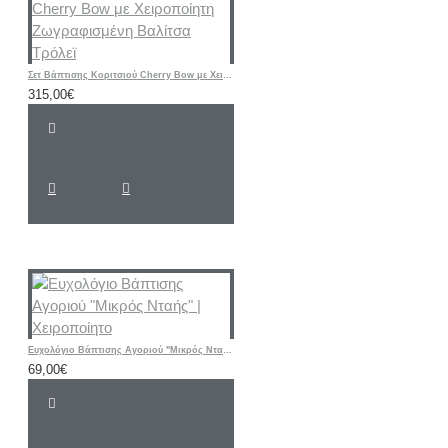
Σετ Βάπτισης Κοριτσιού Cherry Bow με Χειροποίητη Ζωγραφισμένη Βαλίτσα Τρόλεϊ
315,00€
Ευχολόγιο Βάπτισης Αγοριού "Μικρός Νταής" | Χειροποίητο
69,00€