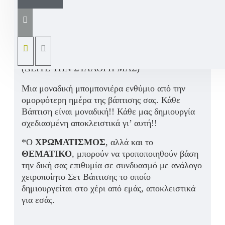
Χειροποίητη μπομπονιέρα βάπτισης Καραβάκι
τσιμεντένιο με προσωπική σας ευχή, αλλά και
όνομα παιδιού, βασισμένη στο Χειροποίητο Σετ
Βάπτισης για αγόρι «Ναύτης Καραβάκι Άγκυρα»
το οποίο σχεδιάζουμε αποκλειστικά για εσάς
(ΔΕΙΤΕ ΤΗΝ ΣΥΛΛΟΓΗ ΜΑΣ)
Μια μοναδική μπομπονιέρα ενθύμιο από την
ομορφότερη ημέρα της βάπτισης σας. Κάθε
Βάπτιση είναι μοναδική!! Κάθε μας δημιουργία
σχεδιασμένη αποκλειστικά γι’ αυτή!!
*Ο
ΧΡΩΜΑΤΙΣΜΟΣ
, αλλά και το
ΘΕΜΑΤΙΚΟ
, μπορούν να τροποποιηθούν βάση
την δική σας επιθυμία σε συνδυασμό με ανάλογο
χειροποίητο Σετ Βάπτισης το οποίο
δημιουργείται στο χέρι από εμάς, αποκλειστικά
για εσάς.