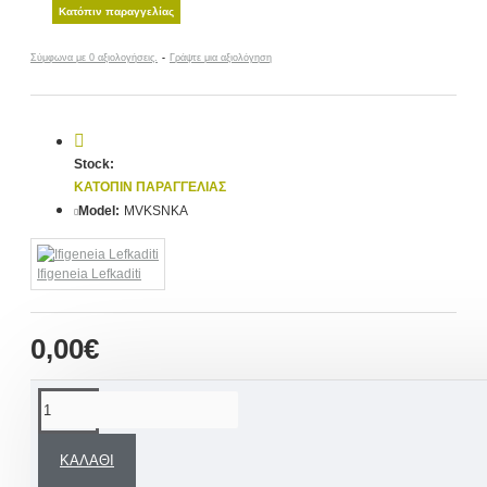
Κατόπιν παραγγελίας
Σύμφωνα με 0 αξιολογήσεις.
-
Γράψτε μια αξιολόγηση
Stock:
ΚΑΤΌΠΙΝ ΠΑΡΑΓΓΕΛΊΑΣ
Model:
MVKSNKA
Ifigeneia Lefkaditi
0,00€
ΠΕΡΙΓΡΑΦΉ
ΚΑΛΆΘΙ