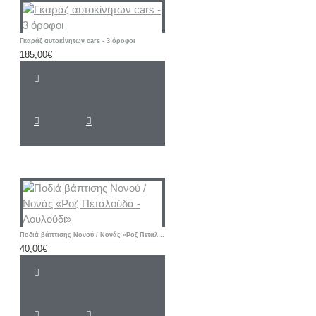
Γκαράζ αυτοκίνητων cars - 3 όροφοι
185,00€
Ποδιά βάπτισης Νονού / Νονάς «Ροζ Πεταλούδα - Λουλούδι»
40,00€