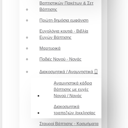
Βαπτιστικών Πακέτων & Σετ
Βάπτισης
Πρώτη δημόσια εμφάνιση
Ευχολόγια κουτιά - Βιβλία
Ευχών Βάπτισης
Μαρτυρικά
Ποδιές Νονού - Νονάς
Διακοσμητικά / Αναμνηστικά
Αναμνηστικά κάδρα
βάπτισης με ευχές
Νονού / Νονάς
Διακοσμητικά
τραπεζιών /εκκλησίας
Σταυροί Βάπτισης - Κοσμήματα