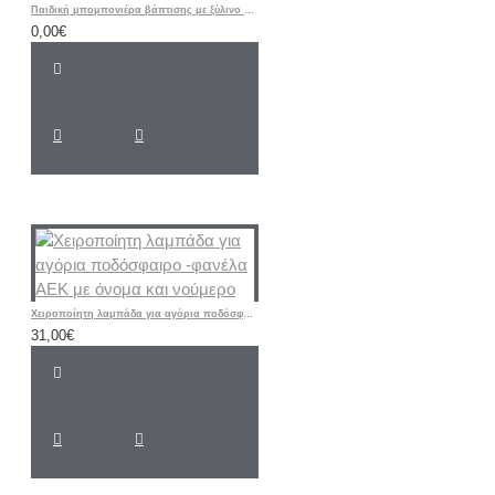
Παιδική μπομπονιέρα βάπτισης με ξύλινο παιχνίδι σχοινάκι
0,00€
Χειροποίητη λαμπάδα για αγόρια ποδόσφαιρο -φανέλα ΑΕΚ με όνομα και νούμερο
31,00€