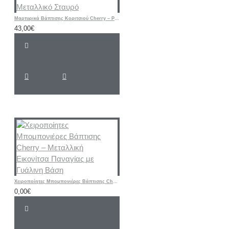
Μαρτυρικά Βάπτισης Κοριτσιού Cherry – Ροζ & Μπεζ Βραχιόλια με Δερμάτινο Κορδόνι και Μεταλλικό Σταυρό
43,00€
Χειροποίητες Μπομπονιέρες Βάπτισης Cherry – Μεταλλική Εικονίτσα Παναγίας με Γυάλινη Βάση
0,00€