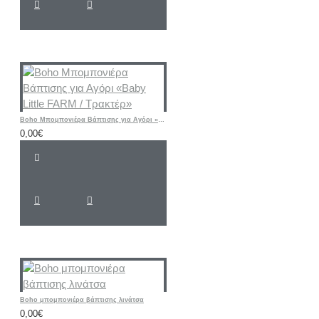
Boho Μπομπονιέρα Βάπτισης για Αγόρι «Baby Little FARM / Τρακτέρ»
0,00€
Boho μπομπονιέρα βάπτισης λινάτσα
0,00€